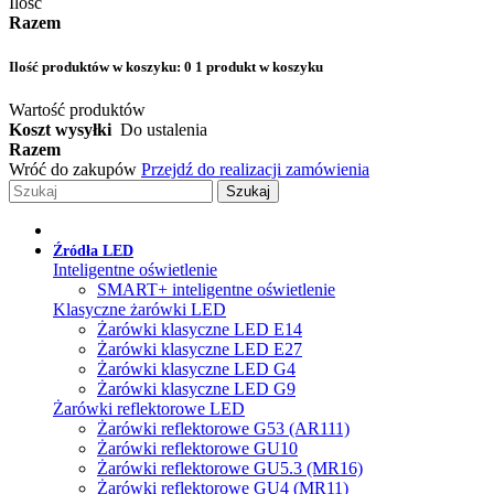
Ilość
Razem
Ilość produktów w koszyku:
0
1 produkt w koszyku
Wartość produktów
Koszt wysyłki
Do ustalenia
Razem
Wróć do zakupów
Przejdź do realizacji zamówienia
Szukaj
Źródła LED
Inteligentne oświetlenie
SMART+ inteligentne oświetlenie
Klasyczne żarówki LED
Żarówki klasyczne LED E14
Żarówki klasyczne LED E27
Żarówki klasyczne LED G4
Żarówki klasyczne LED G9
Żarówki reflektorowe LED
Żarówki reflektorowe G53 (AR111)
Żarówki reflektorowe GU10
Żarówki reflektorowe GU5.3 (MR16)
Żarówki reflektorowe GU4 (MR11)