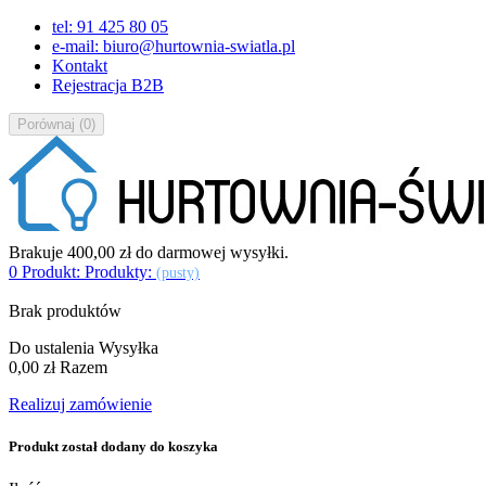
tel: 91 425 80 05
e-mail: biuro@hurtownia-swiatla.pl
Kontakt
Rejestracja B2B
Porównaj
(
0
)
Brakuje
400,00 zł
do darmowej wysyłki.
0
Produkt:
Produkty:
(pusty)
Brak produktów
Do ustalenia
Wysyłka
0,00 zł
Razem
Realizuj zamówienie
Produkt został dodany do koszyka