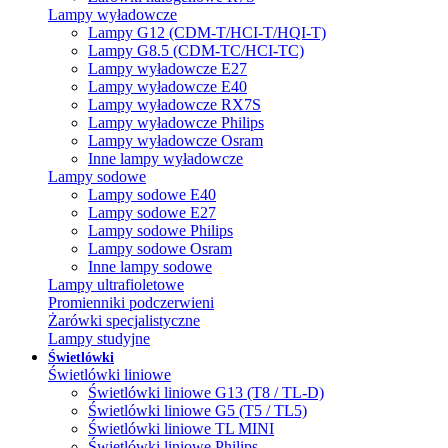
Lampy wyładowcze
Lampy G12 (CDM-T/HCI-T/HQI-T)
Lampy G8.5 (CDM-TC/HCI-TC)
Lampy wyładowcze E27
Lampy wyładowcze E40
Lampy wyładowcze RX7S
Lampy wyładowcze Philips
Lampy wyładowcze Osram
Inne lampy wyładowcze
Lampy sodowe
Lampy sodowe E40
Lampy sodowe E27
Lampy sodowe Philips
Lampy sodowe Osram
Inne lampy sodowe
Lampy ultrafioletowe
Promienniki podczerwieni
Żarówki specjalistyczne
Lampy studyjne
Świetlówki
Świetlówki liniowe
Świetlówki liniowe G13 (T8 / TL-D)
Świetlówki liniowe G5 (T5 / TL5)
Świetlówki liniowe TL MINI
Świetlówki liniowe Philips