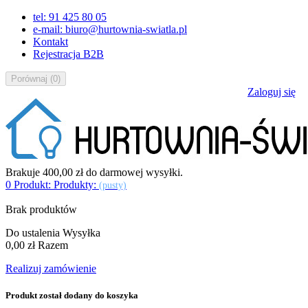
tel: 91 425 80 05
e-mail: biuro@hurtownia-swiatla.pl
Kontakt
Rejestracja B2B
Porównaj
(
0
)
Zaloguj się
Brakuje
400,00 zł
do darmowej wysyłki.
0
Produkt:
Produkty:
(pusty)
Brak produktów
Do ustalenia
Wysyłka
0,00 zł
Razem
Realizuj zamówienie
Produkt został dodany do koszyka