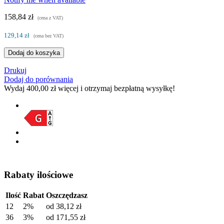
158,84 zł
(cena z VAT)
129,14 zł
(cena bez VAT)
Dodaj do koszyka
Drukuj
Dodaj do porównania
Wydaj
400,00 zł
więcej i otrzymaj bezpłatną wysyłkę!
Rabaty ilościowe
Ilość
Rabat
Oszczędzasz
12
2%
od
38,12 zł
36
3%
od
171,55 zł