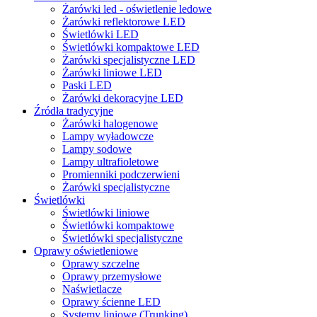
Żarówki led - oświetlenie ledowe
Żarówki reflektorowe LED
Świetlówki LED
Świetlówki kompaktowe LED
Żarówki specjalistyczne LED
Żarówki liniowe LED
Paski LED
Żarówki dekoracyjne LED
Źródła tradycyjne
Żarówki halogenowe
Lampy wyładowcze
Lampy sodowe
Lampy ultrafioletowe
Promienniki podczerwieni
Żarówki specjalistyczne
Świetlówki
Świetlówki liniowe
Świetlówki kompaktowe
Świetlówki specjalistyczne
Oprawy oświetleniowe
Oprawy szczelne
Oprawy przemysłowe
Naświetlacze
Oprawy ścienne LED
Systemy liniowe (Trunking)