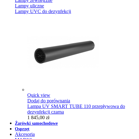
Lampy zewnętrzne
Lampy uliczne
Lampy UVC do dezynfekcji
Quick view
Dodaj do porównania
Lampa UV SMART TUBE 110 przepływowa do
dezynfekcji czarna
1 845,00 zł
Żarówki samochodowe
Osprzęt
Akcesoria