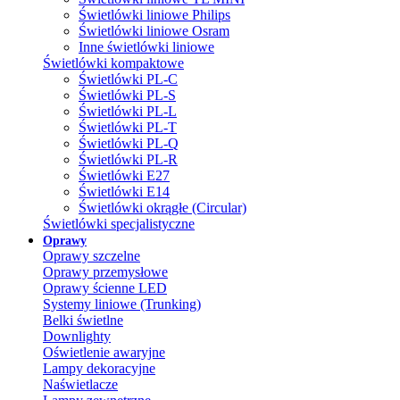
Świetlówki liniowe Philips
Świetlówki liniowe Osram
Inne świetlówki liniowe
Świetlówki kompaktowe
Świetlówki PL-C
Świetlówki PL-S
Świetlówki PL-L
Świetlówki PL-T
Świetlówki PL-Q
Świetlówki PL-R
Świetlówki E27
Świetlówki E14
Świetlówki okrągłe (Circular)
Świetlówki specjalistyczne
Oprawy
Oprawy szczelne
Oprawy przemysłowe
Oprawy ścienne LED
Systemy liniowe (Trunking)
Belki świetlne
Downlighty
Oświetlenie awaryjne
Lampy dekoracyjne
Naświetlacze