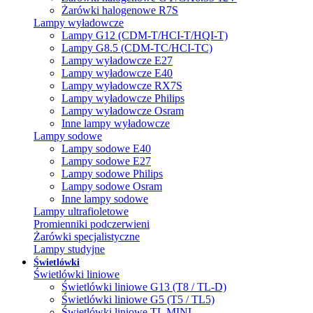
Żarówki halogenowe R7S
Lampy wyładowcze
Lampy G12 (CDM-T/HCI-T/HQI-T)
Lampy G8.5 (CDM-TC/HCI-TC)
Lampy wyładowcze E27
Lampy wyładowcze E40
Lampy wyładowcze RX7S
Lampy wyładowcze Philips
Lampy wyładowcze Osram
Inne lampy wyładowcze
Lampy sodowe
Lampy sodowe E40
Lampy sodowe E27
Lampy sodowe Philips
Lampy sodowe Osram
Inne lampy sodowe
Lampy ultrafioletowe
Promienniki podczerwieni
Żarówki specjalistyczne
Lampy studyjne
Świetlówki
Świetlówki liniowe
Świetlówki liniowe G13 (T8 / TL-D)
Świetlówki liniowe G5 (T5 / TL5)
Świetlówki liniowe TL MINI