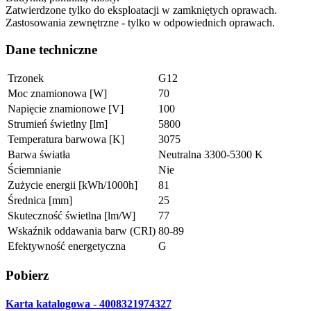
Zatwierdzone tylko do eksploatacji w zamkniętych oprawach.
Zastosowania zewnętrzne - tylko w odpowiednich oprawach.
Dane techniczne
Trzonek
G12
Moc znamionowa [W]
70
Napięcie znamionowe [V]
100
Strumień świetlny [lm]
5800
Temperatura barwowa [K]
3075
Barwa światła
Neutralna 3300-5300 K
Ściemnianie
Nie
Zużycie energii [kWh/1000h]
81
Średnica [mm]
25
Skuteczność świetlna [lm/W]
77
Wskaźnik oddawania barw (CRI)
80-89
Efektywność energetyczna
G
Pobierz
Karta katalogowa - 4008321974327