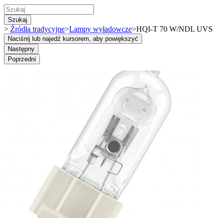
Szukaj
>
Źródła tradycyjne
>
Lampy wyładowcze
>
HQI-T 70 W/NDL UVS
Naciśnij lub najedź kursorem, aby powiększyć
Następny
Poprzedni