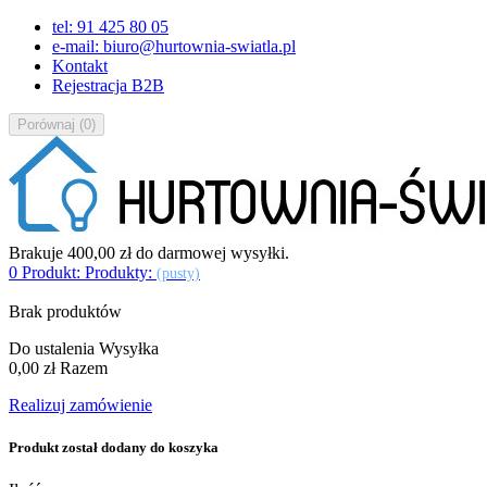
tel: 91 425 80 05
e-mail: biuro@hurtownia-swiatla.pl
Kontakt
Rejestracja B2B
Porównaj
(
0
)
Brakuje
400,00 zł
do darmowej wysyłki.
0
Produkt:
Produkty:
(pusty)
Brak produktów
Do ustalenia
Wysyłka
0,00 zł
Razem
Realizuj zamówienie
Produkt został dodany do koszyka