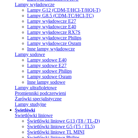
Lampy wyładowcze
Lampy G12 (CDM-T/HCI-T/HQI-T)
Lampy G8.5 (CDM-TC/HCI-TC)
Lampy wyładowcze E27
Lampy wyładowcze E40
Lampy wyładowcze RX7S
Lampy wyładowcze Philips
Lampy wyładowcze Osram
Inne lampy wyładowcze
Lampy sodowe
Lampy sodowe E40
Lampy sodowe E27
Lampy sodowe Philips
Lampy sodowe Osram
Inne lampy sodowe
Lampy ultrafioletowe
Promienniki podczerwieni
Żarówki specjalistyczne
Lampy studyjne
Świetlówki
Świetlówki liniowe
Świetlówki liniowe G13 (T8 / TL-D)
Świetlówki liniowe G5 (T5 / TL5)
Świetlówki liniowe TL MINI
Świetlówki liniowe Philips