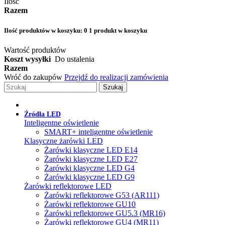
Ilość
Razem
Ilość produktów w koszyku:
0
1 produkt w koszyku
Wartość produktów
Koszt wysyłki
Do ustalenia
Razem
Wróć do zakupów
Przejdź do realizacji zamówienia
Szukaj
Źródła LED
Inteligentne oświetlenie
SMART+ inteligentne oświetlenie
Klasyczne żarówki LED
Żarówki klasyczne LED E14
Żarówki klasyczne LED E27
Żarówki klasyczne LED G4
Żarówki klasyczne LED G9
Żarówki reflektorowe LED
Żarówki reflektorowe G53 (AR111)
Żarówki reflektorowe GU10
Żarówki reflektorowe GU5.3 (MR16)
Żarówki reflektorowe GU4 (MR11)