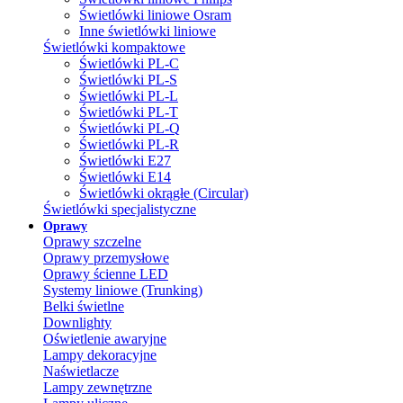
Świetlówki liniowe Osram
Inne świetlówki liniowe
Świetlówki kompaktowe
Świetlówki PL-C
Świetlówki PL-S
Świetlówki PL-L
Świetlówki PL-T
Świetlówki PL-Q
Świetlówki PL-R
Świetlówki E27
Świetlówki E14
Świetlówki okrągłe (Circular)
Świetlówki specjalistyczne
Oprawy
Oprawy szczelne
Oprawy przemysłowe
Oprawy ścienne LED
Systemy liniowe (Trunking)
Belki świetlne
Downlighty
Oświetlenie awaryjne
Lampy dekoracyjne
Naświetlacze
Lampy zewnętrzne