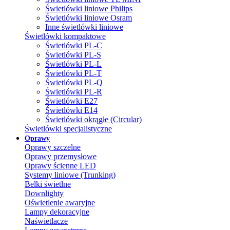
Świetlówki liniowe Philips
Świetlówki liniowe Osram
Inne świetlówki liniowe
Świetlówki kompaktowe
Świetlówki PL-C
Świetlówki PL-S
Świetlówki PL-L
Świetlówki PL-T
Świetlówki PL-Q
Świetlówki PL-R
Świetlówki E27
Świetlówki E14
Świetlówki okrągłe (Circular)
Świetlówki specjalistyczne
Oprawy
Oprawy szczelne
Oprawy przemysłowe
Oprawy ścienne LED
Systemy liniowe (Trunking)
Belki świetlne
Downlighty
Oświetlenie awaryjne
Lampy dekoracyjne
Naświetlacze