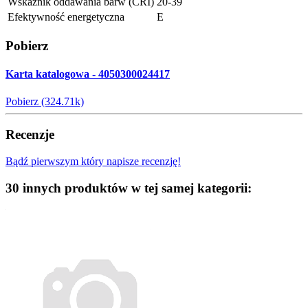
Wskaźnik oddawania barw (CRI)
20-39
Efektywność energetyczna
E
Pobierz
Karta katalogowa - 4050300024417
Pobierz (324.71k)
Recenzje
Bądź pierwszym który napisze recenzję!
30 innych produktów w tej samej kategorii: