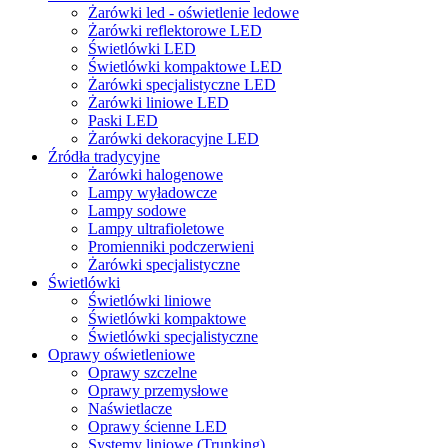
Żarówki led - oświetlenie ledowe
Żarówki reflektorowe LED
Świetlówki LED
Świetlówki kompaktowe LED
Żarówki specjalistyczne LED
Żarówki liniowe LED
Paski LED
Żarówki dekoracyjne LED
Źródła tradycyjne
Żarówki halogenowe
Lampy wyładowcze
Lampy sodowe
Lampy ultrafioletowe
Promienniki podczerwieni
Żarówki specjalistyczne
Świetlówki
Świetlówki liniowe
Świetlówki kompaktowe
Świetlówki specjalistyczne
Oprawy oświetleniowe
Oprawy szczelne
Oprawy przemysłowe
Naświetlacze
Oprawy ścienne LED
Systemy liniowe (Trunking)