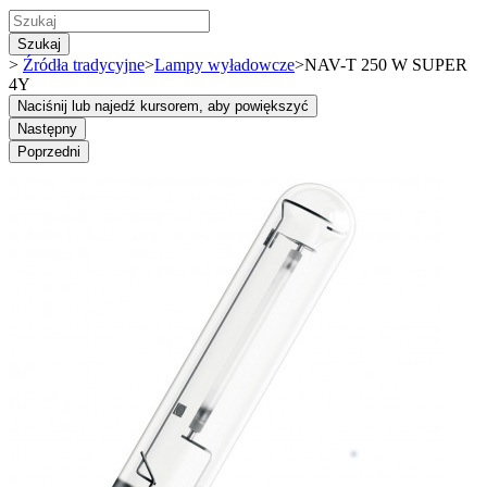
Szukaj
>
Źródła tradycyjne
>
Lampy wyładowcze
>
NAV-T 250 W SUPER
4Y
Naciśnij lub najedź kursorem, aby powiększyć
Następny
Poprzedni