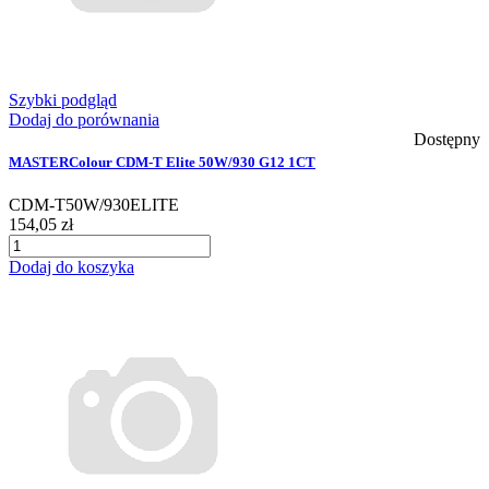
Szybki podgląd
Dodaj do porównania
Dostępny
MASTERColour CDM-T Elite 50W/930 G12 1CT
CDM-T50W/930ELITE
154,05 zł
Dodaj do koszyka