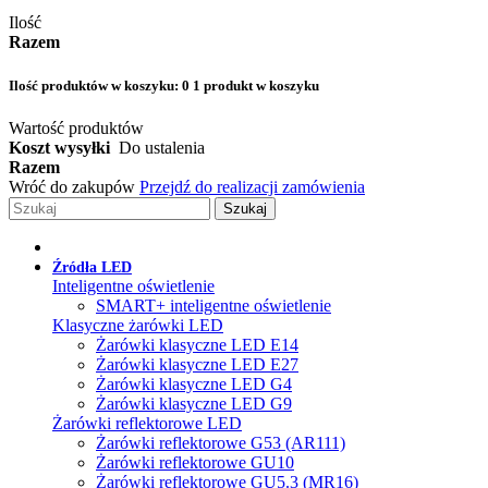
Ilość
Razem
Ilość produktów w koszyku:
0
1 produkt w koszyku
Wartość produktów
Koszt wysyłki
Do ustalenia
Razem
Wróć do zakupów
Przejdź do realizacji zamówienia
Szukaj
Źródła LED
Inteligentne oświetlenie
SMART+ inteligentne oświetlenie
Klasyczne żarówki LED
Żarówki klasyczne LED E14
Żarówki klasyczne LED E27
Żarówki klasyczne LED G4
Żarówki klasyczne LED G9
Żarówki reflektorowe LED
Żarówki reflektorowe G53 (AR111)
Żarówki reflektorowe GU10
Żarówki reflektorowe GU5.3 (MR16)