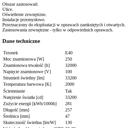
Obszar zastosowań:
Ulice.
Oświetlenie zewnętrzne.
Instalacje przemysłowe.
Przeznaczony do eksploatacji w oprawach zamkniętych i otwartych.
Zastosowania zewnętrzne - tylko w odpowiednich oprawach.
Dane techniczne
Trzonek
E40
Moc znamionowa [W]
250
Znamionowa trwałość [h]
32000
Napięcie znamionowe [V]
100
Strumień świetlny [lm]
33200
Temperatura barwowa [K]
2000
Ściemnianie
Tak
Natężenie światła [cd]
33200
Zużycie energii [kWh/1000h]
281
Długość [mm]
257
Średnica [mm]
47
Skuteczność świetlna [lm/W]
130