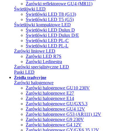
Żarówki reflektorowe GU4 (MR11)
Świetlówki LED
Świetlówki LED T8 (G13)
Świetlówki LED T5 (G5)
Świetlówki kompaktowe LED
Świetlówki LED Dulux D
Świetlówki LED Dulux D/E
Świetlówki LED PL-C
Świetlówki LED PL-L
Żarówki liniowe LED
Żarówki LED R7S
Żarówki Ledinestra
Żarówki specjalistyczne LED
Paski LED
Źródła tradycyjne
Żarówki halogenowe
Żarówki halogenowe GU10 230V
Żarówki halogenowe E27
Żarówki halogenowe E14
Żarówki halogenowe GU/GX5.3
Żarówki halogenowe GU4 12V
Żarówki halogenowe G53 (AR111) 12V
Żarówki halogenowe G9 230V
Żarówki halogenowe G4 12V
Żarówki halogenowe GY/GX6.35 12V