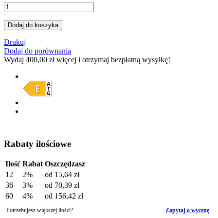
Dodaj do koszyka
Drukuj
Dodaj do porównania
Wydaj
400,00 zł
więcej i otrzymaj bezpłatną wysyłkę!
Rabaty ilościowe
Ilość
Rabat
Oszczędzasz
12
2%
od
15,64 zł
36
3%
od
70,39 zł
60
4%
od
156,42 zł
Potrzebujesz większej ilości?
Zapytaj o wycenę