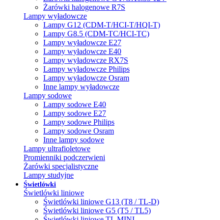
Żarówki halogenowe R7S
Lampy wyładowcze
Lampy G12 (CDM-T/HCI-T/HQI-T)
Lampy G8.5 (CDM-TC/HCI-TC)
Lampy wyładowcze E27
Lampy wyładowcze E40
Lampy wyładowcze RX7S
Lampy wyładowcze Philips
Lampy wyładowcze Osram
Inne lampy wyładowcze
Lampy sodowe
Lampy sodowe E40
Lampy sodowe E27
Lampy sodowe Philips
Lampy sodowe Osram
Inne lampy sodowe
Lampy ultrafioletowe
Promienniki podczerwieni
Żarówki specjalistyczne
Lampy studyjne
Świetlówki
Świetlówki liniowe
Świetlówki liniowe G13 (T8 / TL-D)
Świetlówki liniowe G5 (T5 / TL5)
Świetlówki liniowe TL MINI