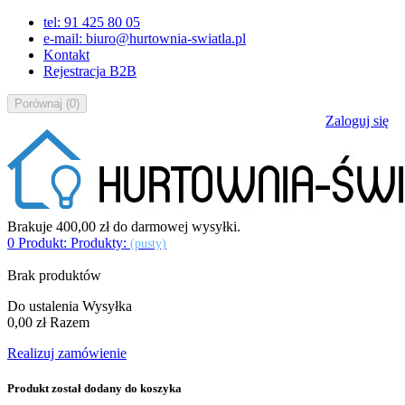
tel: 91 425 80 05
e-mail: biuro@hurtownia-swiatla.pl
Kontakt
Rejestracja B2B
Porównaj
(
0
)
Zaloguj się
Brakuje
400,00 zł
do darmowej wysyłki.
0
Produkt:
Produkty:
(pusty)
Brak produktów
Do ustalenia
Wysyłka
0,00 zł
Razem
Realizuj zamówienie
Produkt został dodany do koszyka