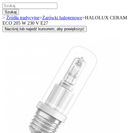
Szukaj
>
Źródła tradycyjne
>
Żarówki halogenowe
>
HALOLUX CERAM
ECO 205 W 230 V E27
Naciśnij lub najedź kursorem, aby powiększyć