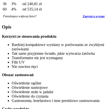
36
3%
od
240,81 zł
60
4%
od
535,14 zł
Potrzebujesz większej ilości?
Zapytaj o wycenę
Opis
Korzyści ze stosowania produktu
Bardziej kompaktowe wymiary w porównaniu ze zwykłymi
żarówkami
Tak samo przyjemne światło, jakie wytwarza żarówka
Transformator nie jest wymagany
Filtr UV
Nie zawiera rtęci
Obszar zastosowań
Oświetlenie ogólne
Oświetlenie nastrojowe
Oświetlenie stołu w jadalni
Oświetlenie do czytania
Gastronomia, hotelarstwo i inne prestiżowe zastosowania
Cechy produktu