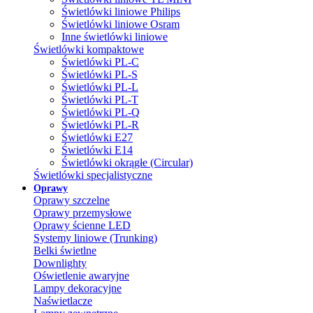
Świetlówki liniowe Philips
Świetlówki liniowe Osram
Inne świetlówki liniowe
Świetlówki kompaktowe
Świetlówki PL-C
Świetlówki PL-S
Świetlówki PL-L
Świetlówki PL-T
Świetlówki PL-Q
Świetlówki PL-R
Świetlówki E27
Świetlówki E14
Świetlówki okrągłe (Circular)
Świetlówki specjalistyczne
Oprawy
Oprawy szczelne
Oprawy przemysłowe
Oprawy ścienne LED
Systemy liniowe (Trunking)
Belki świetlne
Downlighty
Oświetlenie awaryjne
Lampy dekoracyjne
Naświetlacze