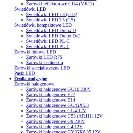
Żarówki reflektorowe GU4 (MR11)
Świetlówki LED
Świetlówki LED T8 (G13)
Świetlówki LED T5 (G5)
Świetlówki kompaktowe LED
Świetlówki LED Dulux D
Świetlówki LED Dulux D/E
Świetlówki LED PL-C
Świetlówki LED PL-L
Żarówki liniowe LED
Żarówki LED R7S
Żarówki Ledinestra
Żarówki specjalistyczne LED
Paski LED
Źródła tradycyjne
Żarówki halogenowe
Żarówki halogenowe GU10 230V
Żarówki halogenowe E27
Żarówki halogenowe E14
Żarówki halogenowe GU/GX5.3
Żarówki halogenowe GU4 12V
Żarówki halogenowe G53 (AR111) 12V
Żarówki halogenowe G9 230V
Żarówki halogenowe G4 12V
Żarówki halogenowe GY/GX6.35 12V