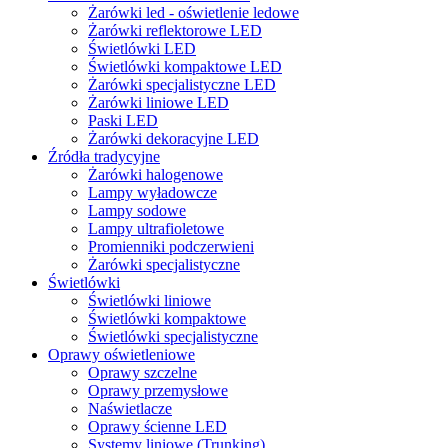
Żarówki led - oświetlenie ledowe
Żarówki reflektorowe LED
Świetlówki LED
Świetlówki kompaktowe LED
Żarówki specjalistyczne LED
Żarówki liniowe LED
Paski LED
Żarówki dekoracyjne LED
Źródła tradycyjne
Żarówki halogenowe
Lampy wyładowcze
Lampy sodowe
Lampy ultrafioletowe
Promienniki podczerwieni
Żarówki specjalistyczne
Świetlówki
Świetlówki liniowe
Świetlówki kompaktowe
Świetlówki specjalistyczne
Oprawy oświetleniowe
Oprawy szczelne
Oprawy przemysłowe
Naświetlacze
Oprawy ścienne LED
Systemy liniowe (Trunking)