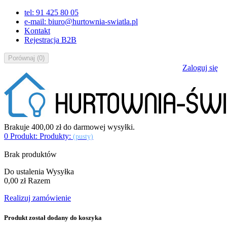
tel: 91 425 80 05
e-mail: biuro@hurtownia-swiatla.pl
Kontakt
Rejestracja B2B
Porównaj
(
0
)
Zaloguj się
Brakuje
400,00 zł
do darmowej wysyłki.
0
Produkt:
Produkty:
(pusty)
Brak produktów
Do ustalenia
Wysyłka
0,00 zł
Razem
Realizuj zamówienie
Produkt został dodany do koszyka