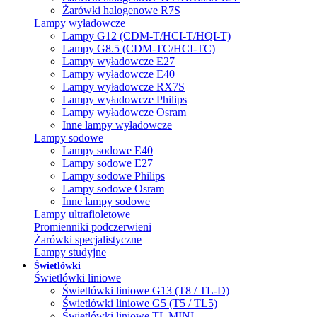
Żarówki halogenowe R7S
Lampy wyładowcze
Lampy G12 (CDM-T/HCI-T/HQI-T)
Lampy G8.5 (CDM-TC/HCI-TC)
Lampy wyładowcze E27
Lampy wyładowcze E40
Lampy wyładowcze RX7S
Lampy wyładowcze Philips
Lampy wyładowcze Osram
Inne lampy wyładowcze
Lampy sodowe
Lampy sodowe E40
Lampy sodowe E27
Lampy sodowe Philips
Lampy sodowe Osram
Inne lampy sodowe
Lampy ultrafioletowe
Promienniki podczerwieni
Żarówki specjalistyczne
Lampy studyjne
Świetlówki
Świetlówki liniowe
Świetlówki liniowe G13 (T8 / TL-D)
Świetlówki liniowe G5 (T5 / TL5)
Świetlówki liniowe TL MINI