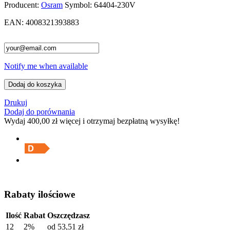
Producent:
Osram
Symbol:
64404-230V
EAN:
4008321393883
Notify me when available
Dodaj do koszyka
Drukuj
Dodaj do porównania
Wydaj
400,00 zł
więcej i otrzymaj bezpłatną wysyłkę!
Rabaty ilościowe
Ilość
Rabat
Oszczędzasz
12
2%
od
53,51 zł