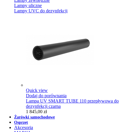
Lampy zewnętrzne
Lampy uliczne
Lampy UVC do dezynfekcji
Quick view
Dodaj do porównania
Lampa UV SMART TUBE 110 przepływowa do
dezynfekcji czarna
1 845,00 zł
Żarówki samochodowe
Osprzęt
Akcesoria