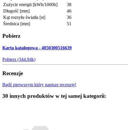
Zużycie energii [kWh/1000h]
38
Długość [mm]
46
Kąt rozsyłu światła [st]
36
Średnica [mm]
51
Pobierz
Karta katalogowa - 4050300516639
Pobierz (344.94k)
Recenzje
Bądź pierwszym który napisze recenzję!
30 innych produktów w tej samej kategorii: