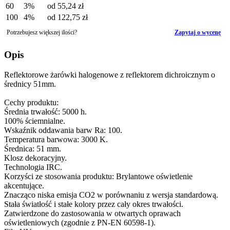
60
3%
od
55,24 zł
100
4%
od
122,75 zł
Potrzebujesz większej ilości?
Zapytaj o wycenę
Opis
Reflektorowe żarówki halogenowe z reflektorem dichroicznym o
średnicy 51mm.
Cechy produktu:
Średnia trwałość: 5000 h.
100% ściemnialne.
Wskaźnik oddawania barw Ra: 100.
Temperatura barwowa: 3000 K.
Średnica: 51 mm.
Klosz dekoracyjny.
Technologia IRC.
Korzyści ze stosowania produktu: Brylantowe oświetlenie
akcentujące.
Znacząco niska emisja CO2 w porównaniu z wersja standardową.
Stała światłość i stałe kolory przez cały okres trwałości.
Zatwierdzone do zastosowania w otwartych oprawach
oświetleniowych (zgodnie z PN-EN 60598-1).