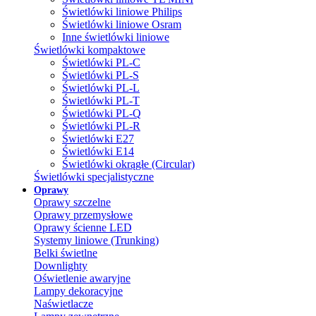
Świetlówki liniowe Philips
Świetlówki liniowe Osram
Inne świetlówki liniowe
Świetlówki kompaktowe
Świetlówki PL-C
Świetlówki PL-S
Świetlówki PL-L
Świetlówki PL-T
Świetlówki PL-Q
Świetlówki PL-R
Świetlówki E27
Świetlówki E14
Świetlówki okrągłe (Circular)
Świetlówki specjalistyczne
Oprawy
Oprawy szczelne
Oprawy przemysłowe
Oprawy ścienne LED
Systemy liniowe (Trunking)
Belki świetlne
Downlighty
Oświetlenie awaryjne
Lampy dekoracyjne
Naświetlacze