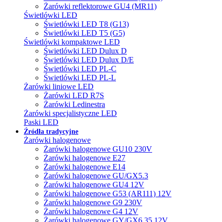
Żarówki reflektorowe GU4 (MR11)
Świetlówki LED
Świetlówki LED T8 (G13)
Świetlówki LED T5 (G5)
Świetlówki kompaktowe LED
Świetlówki LED Dulux D
Świetlówki LED Dulux D/E
Świetlówki LED PL-C
Świetlówki LED PL-L
Żarówki liniowe LED
Żarówki LED R7S
Żarówki Ledinestra
Żarówki specjalistyczne LED
Paski LED
Źródła tradycyjne
Żarówki halogenowe
Żarówki halogenowe GU10 230V
Żarówki halogenowe E27
Żarówki halogenowe E14
Żarówki halogenowe GU/GX5.3
Żarówki halogenowe GU4 12V
Żarówki halogenowe G53 (AR111) 12V
Żarówki halogenowe G9 230V
Żarówki halogenowe G4 12V
Żarówki halogenowe GY/GX6.35 12V