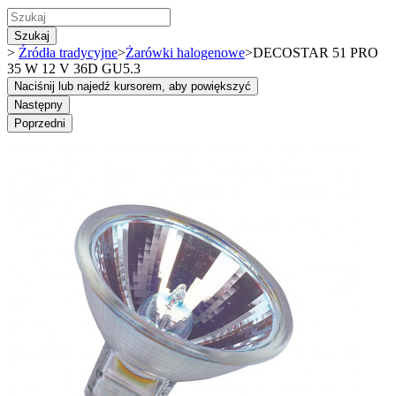
Szukaj
>
Źródła tradycyjne
>
Żarówki halogenowe
>
DECOSTAR 51 PRO
35 W 12 V 36D GU5.3
Naciśnij lub najedź kursorem, aby powiększyć
Następny
Poprzedni