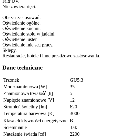
Filtr UV.
Nie zawiera rtęci.
Obszar zastosowań:
Oświetlenie ogólne.
Oświetlenie kuchni.
Oświetlenie stołu w jadalni.
Oświetlenie luster.
Oświetlenie miejsca pracy.
Sklepy.
Restauracje, hotele i inne prestiżowe zastosowania.
Dane techniczne
Trzonek
GU5.3
Moc znamionowa [W]
35
Znamionowa trwałość [h]
5
Napięcie znamionowe [V]
12
Strumień świetlny [lm]
620
Temperatura barwowa [K]
3000
Klasa efektywności energetycznej
B
Ściemnianie
Tak
Natężenie światła [cd]
2200