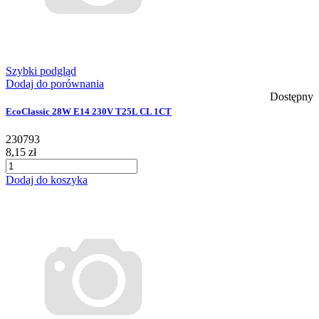
Szybki podgląd
Dodaj do porównania
Dostępny
EcoClassic 28W E14 230V T25L CL 1CT
230793
8,15 zł
Dodaj do koszyka