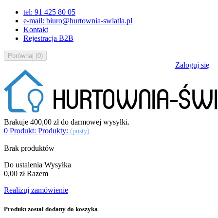
tel: 91 425 80 05
e-mail: biuro@hurtownia-swiatla.pl
Kontakt
Rejestracja B2B
Porównaj
(
0
)
Zaloguj się
Brakuje
400,00 zł
do darmowej wysyłki.
0
Produkt:
Produkty:
(pusty)
Brak produktów
Do ustalenia
Wysyłka
0,00 zł
Razem
Realizuj zamówienie
Produkt został dodany do koszyka