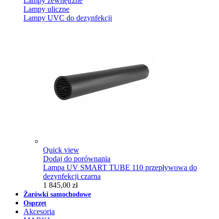
Lampy zewnętrzne
Lampy uliczne
Lampy UVC do dezynfekcji
Quick view
Dodaj do porównania
Lampa UV SMART TUBE 110 przepływowa do
dezynfekcji czarna
1 845,00 zł
Żarówki samochodowe
Osprzęt
Akcesoria