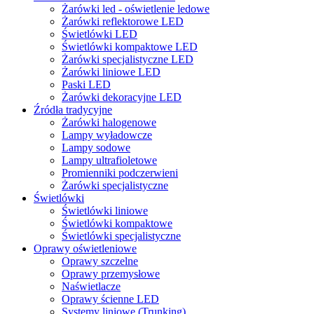
Żarówki led - oświetlenie ledowe
Żarówki reflektorowe LED
Świetlówki LED
Świetlówki kompaktowe LED
Żarówki specjalistyczne LED
Żarówki liniowe LED
Paski LED
Żarówki dekoracyjne LED
Źródła tradycyjne
Żarówki halogenowe
Lampy wyładowcze
Lampy sodowe
Lampy ultrafioletowe
Promienniki podczerwieni
Żarówki specjalistyczne
Świetlówki
Świetlówki liniowe
Świetlówki kompaktowe
Świetlówki specjalistyczne
Oprawy oświetleniowe
Oprawy szczelne
Oprawy przemysłowe
Naświetlacze
Oprawy ścienne LED
Systemy liniowe (Trunking)