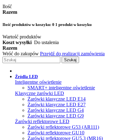
Ilość
Razem
Ilość produktów w koszyku:
0
1 produkt w koszyku
Wartość produktów
Koszt wysyłki
Do ustalenia
Razem
Wróć do zakupów
Przejdź do realizacji zamówienia
Szukaj
Źródła LED
Inteligentne oświetlenie
SMART+ inteligentne oświetlenie
Klasyczne żarówki LED
Żarówki klasyczne LED E14
Żarówki klasyczne LED E27
Żarówki klasyczne LED G4
Żarówki klasyczne LED G9
Żarówki reflektorowe LED
Żarówki reflektorowe G53 (AR111)
Żarówki reflektorowe GU10
Żarówki reflektorowe GU5.3 (MR16)