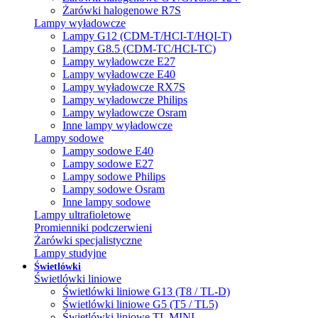
Żarówki halogenowe R7S
Lampy wyładowcze
Lampy G12 (CDM-T/HCI-T/HQI-T)
Lampy G8.5 (CDM-TC/HCI-TC)
Lampy wyładowcze E27
Lampy wyładowcze E40
Lampy wyładowcze RX7S
Lampy wyładowcze Philips
Lampy wyładowcze Osram
Inne lampy wyładowcze
Lampy sodowe
Lampy sodowe E40
Lampy sodowe E27
Lampy sodowe Philips
Lampy sodowe Osram
Inne lampy sodowe
Lampy ultrafioletowe
Promienniki podczerwieni
Żarówki specjalistyczne
Lampy studyjne
Świetlówki
Świetlówki liniowe
Świetlówki liniowe G13 (T8 / TL-D)
Świetlówki liniowe G5 (T5 / TL5)
Świetlówki liniowe TL MINI