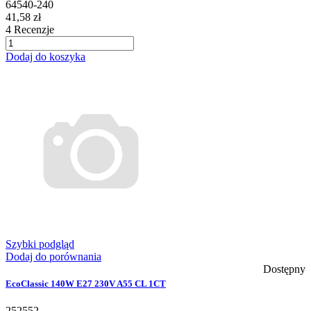
64540-240
41,58 zł
4
Recenzje
Dodaj do koszyka
Szybki podgląd
Dodaj do porównania
Dostępny
EcoClassic 140W E27 230V A55 CL 1CT
252552