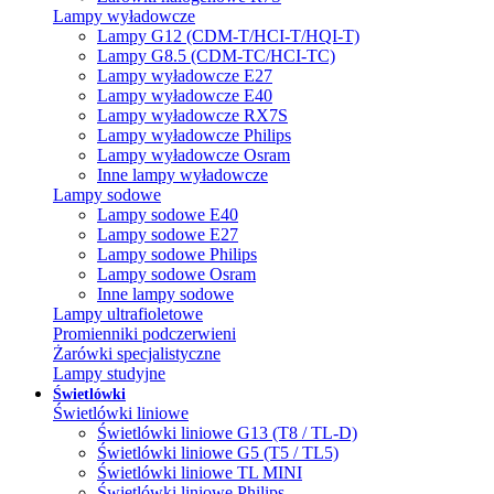
Lampy wyładowcze
Lampy G12 (CDM-T/HCI-T/HQI-T)
Lampy G8.5 (CDM-TC/HCI-TC)
Lampy wyładowcze E27
Lampy wyładowcze E40
Lampy wyładowcze RX7S
Lampy wyładowcze Philips
Lampy wyładowcze Osram
Inne lampy wyładowcze
Lampy sodowe
Lampy sodowe E40
Lampy sodowe E27
Lampy sodowe Philips
Lampy sodowe Osram
Inne lampy sodowe
Lampy ultrafioletowe
Promienniki podczerwieni
Żarówki specjalistyczne
Lampy studyjne
Świetlówki
Świetlówki liniowe
Świetlówki liniowe G13 (T8 / TL-D)
Świetlówki liniowe G5 (T5 / TL5)
Świetlówki liniowe TL MINI
Świetlówki liniowe Philips