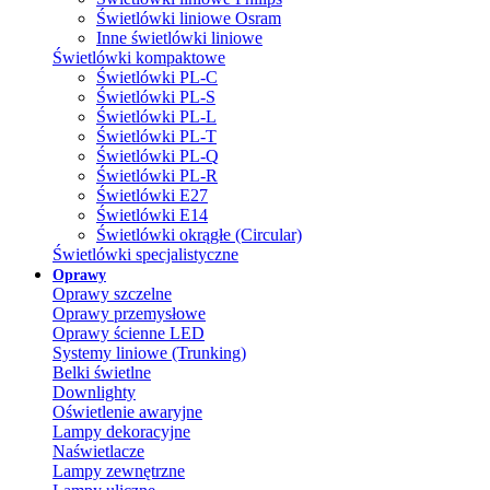
Świetlówki liniowe Osram
Inne świetlówki liniowe
Świetlówki kompaktowe
Świetlówki PL-C
Świetlówki PL-S
Świetlówki PL-L
Świetlówki PL-T
Świetlówki PL-Q
Świetlówki PL-R
Świetlówki E27
Świetlówki E14
Świetlówki okrągłe (Circular)
Świetlówki specjalistyczne
Oprawy
Oprawy szczelne
Oprawy przemysłowe
Oprawy ścienne LED
Systemy liniowe (Trunking)
Belki świetlne
Downlighty
Oświetlenie awaryjne
Lampy dekoracyjne
Naświetlacze
Lampy zewnętrzne