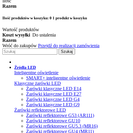
Ilość
Razem
Ilość produktów w koszyku:
0
1 produkt w koszyku
Wartość produktów
Koszt wysyłki
Do ustalenia
Razem
Wróć do zakupów
Przejdź do realizacji zamówienia
Szukaj
Źródła LED
Inteligentne oświetlenie
SMART+ inteligentne oświetlenie
Klasyczne żarówki LED
Żarówki klasyczne LED E14
Żarówki klasyczne LED E27
Żarówki klasyczne LED G4
Żarówki klasyczne LED G9
Żarówki reflektorowe LED
Żarówki reflektorowe G53 (AR111)
Żarówki reflektorowe GU10
Żarówki reflektorowe GU5.3 (MR16)
Żarówki reflektorowe GU4 (MR11)