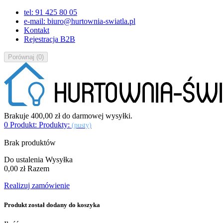
tel: 91 425 80 05
e-mail: biuro@hurtownia-swiatla.pl
Kontakt
Rejestracja B2B
Porównaj
(
0
)
Brakuje
400,00 zł
do darmowej wysyłki.
0
Produkt:
Produkty:
(pusty)
Brak produktów
Do ustalenia
Wysyłka
0,00 zł
Razem
Realizuj zamówienie
Produkt został dodany do koszyka