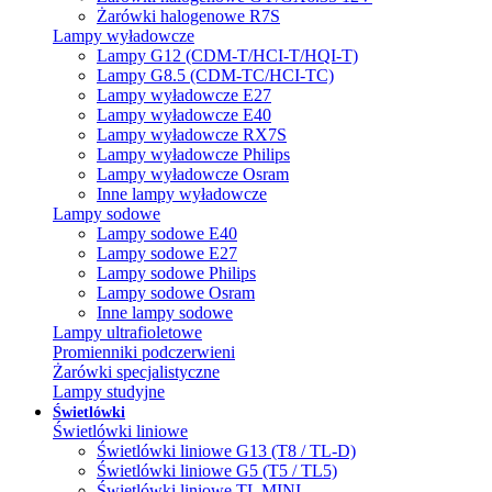
Żarówki halogenowe R7S
Lampy wyładowcze
Lampy G12 (CDM-T/HCI-T/HQI-T)
Lampy G8.5 (CDM-TC/HCI-TC)
Lampy wyładowcze E27
Lampy wyładowcze E40
Lampy wyładowcze RX7S
Lampy wyładowcze Philips
Lampy wyładowcze Osram
Inne lampy wyładowcze
Lampy sodowe
Lampy sodowe E40
Lampy sodowe E27
Lampy sodowe Philips
Lampy sodowe Osram
Inne lampy sodowe
Lampy ultrafioletowe
Promienniki podczerwieni
Żarówki specjalistyczne
Lampy studyjne
Świetlówki
Świetlówki liniowe
Świetlówki liniowe G13 (T8 / TL-D)
Świetlówki liniowe G5 (T5 / TL5)
Świetlówki liniowe TL MINI