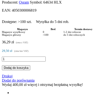
Producent:
Osram
Symbol:
64634 HLX
EAN:
4050300006819
Dostępne:
>100
szt.
Wysyłka do 5 dni rob.
Magazyn
Ilość
Termin dostawy
Magazyn wysyłkowy
0
1-2 dni robocze
Magazyn główny
>100
do 5 dni roboczych
36,29 zł
(cena z VAT)
29,50 zł
(cena bez VAT)
Dodaj do koszyka
Drukuj
Dodaj do porównania
Wydaj
400,00 zł
więcej i otrzymaj bezpłatną wysyłkę!