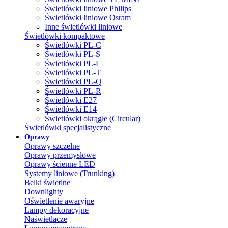
Świetlówki liniowe Philips
Świetlówki liniowe Osram
Inne świetlówki liniowe
Świetlówki kompaktowe
Świetlówki PL-C
Świetlówki PL-S
Świetlówki PL-L
Świetlówki PL-T
Świetlówki PL-Q
Świetlówki PL-R
Świetlówki E27
Świetlówki E14
Świetlówki okrągłe (Circular)
Świetlówki specjalistyczne
Oprawy
Oprawy szczelne
Oprawy przemysłowe
Oprawy ścienne LED
Systemy liniowe (Trunking)
Belki świetlne
Downlighty
Oświetlenie awaryjne
Lampy dekoracyjne
Naświetlacze