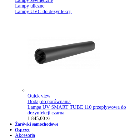
Lampy zewnętrzne
Lampy uliczne
Lampy UVC do dezynfekcji
Quick view
Dodaj do porównania
Lampa UV SMART TUBE 110 przepływowa do
dezynfekcji czarna
1 845,00 zł
Żarówki samochodowe
Osprzęt
Akcesoria