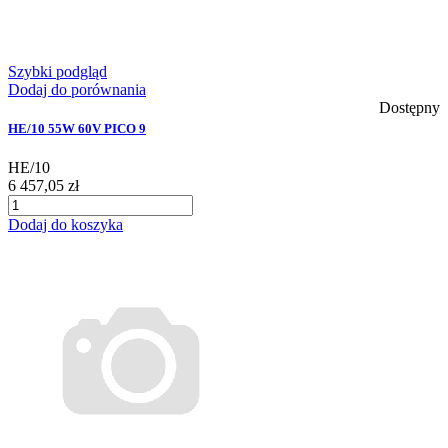
Szybki podgląd
Dodaj do porównania
Dostępny
HE/10 55W 60V PICO 9
HE/10
6 457,05 zł
Dodaj do koszyka