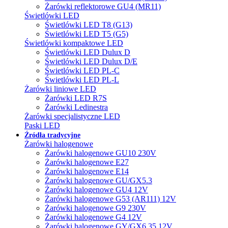
Żarówki reflektorowe GU4 (MR11)
Świetlówki LED
Świetlówki LED T8 (G13)
Świetlówki LED T5 (G5)
Świetlówki kompaktowe LED
Świetlówki LED Dulux D
Świetlówki LED Dulux D/E
Świetlówki LED PL-C
Świetlówki LED PL-L
Żarówki liniowe LED
Żarówki LED R7S
Żarówki Ledinestra
Żarówki specjalistyczne LED
Paski LED
Źródła tradycyjne
Żarówki halogenowe
Żarówki halogenowe GU10 230V
Żarówki halogenowe E27
Żarówki halogenowe E14
Żarówki halogenowe GU/GX5.3
Żarówki halogenowe GU4 12V
Żarówki halogenowe G53 (AR111) 12V
Żarówki halogenowe G9 230V
Żarówki halogenowe G4 12V
Żarówki halogenowe GY/GX6.35 12V