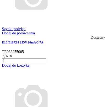
Szybki podgląd
Dodaj do porównania
Dostępny
E10 T16X38 255V 20mA C-7A
TE038255005
7,92 zł
Dodaj do koszyka