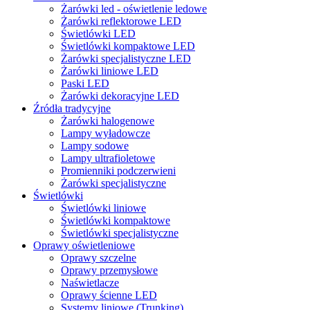
Żarówki led - oświetlenie ledowe
Żarówki reflektorowe LED
Świetlówki LED
Świetlówki kompaktowe LED
Żarówki specjalistyczne LED
Żarówki liniowe LED
Paski LED
Żarówki dekoracyjne LED
Źródła tradycyjne
Żarówki halogenowe
Lampy wyładowcze
Lampy sodowe
Lampy ultrafioletowe
Promienniki podczerwieni
Żarówki specjalistyczne
Świetlówki
Świetlówki liniowe
Świetlówki kompaktowe
Świetlówki specjalistyczne
Oprawy oświetleniowe
Oprawy szczelne
Oprawy przemysłowe
Naświetlacze
Oprawy ścienne LED
Systemy liniowe (Trunking)