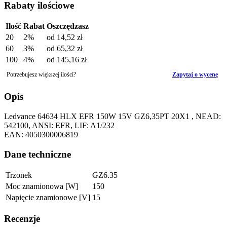
Rabaty ilościowe
Ilość
Rabat
Oszczędzasz
20
2%
od
14,52 zł
60
3%
od
65,32 zł
100
4%
od
145,16 zł
Potrzebujesz większej ilości?
Zapytaj o wycenę
Opis
Ledvance 64634 HLX EFR 150W 15V GZ6,35PT 20X1 , NEAD:
542100, ANSI: EFR, LIF: A1/232
EAN: 4050300006819
Dane techniczne
Trzonek
GZ6.35
Moc znamionowa [W]
150
Napięcie znamionowe [V]
15
Recenzje