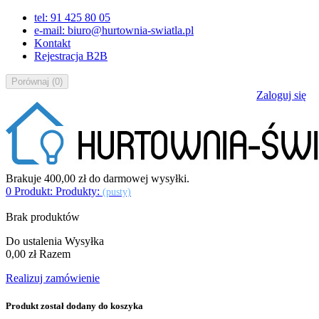
tel: 91 425 80 05
e-mail: biuro@hurtownia-swiatla.pl
Kontakt
Rejestracja B2B
Porównaj
(
0
)
Zaloguj się
Brakuje
400,00 zł
do darmowej wysyłki.
0
Produkt:
Produkty:
(pusty)
Brak produktów
Do ustalenia
Wysyłka
0,00 zł
Razem
Realizuj zamówienie
Produkt został dodany do koszyka