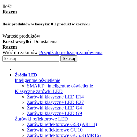
Ilość
Razem
Ilość produktów w koszyku:
0
1 produkt w koszyku
Wartość produktów
Koszt wysyłki
Do ustalenia
Razem
Wróć do zakupów
Przejdź do realizacji zamówienia
Szukaj
Źródła LED
Inteligentne oświetlenie
SMART+ inteligentne oświetlenie
Klasyczne żarówki LED
Żarówki klasyczne LED E14
Żarówki klasyczne LED E27
Żarówki klasyczne LED G4
Żarówki klasyczne LED G9
Żarówki reflektorowe LED
Żarówki reflektorowe G53 (AR111)
Żarówki reflektorowe GU10
Żarówki reflektorowe GU5.3 (MR16)