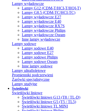
Lampy wyładowcze
Lampy G12 (CDM-T/HCI-T/HQI-T)
Lampy G8.5 (CDM-TC/HCI-TC)
Lampy wyładowcze E27
Lampy wyładowcze E40
Lampy wyładowcze RX7S
Lampy wyładowcze Philips
Lampy wyładowcze Osram
Inne lampy wyładowcze
Lampy sodowe
Lampy sodowe E40
Lampy sodowe E27
Lampy sodowe Philips
Lampy sodowe Osram
Inne lampy sodowe
Lampy ultrafioletowe
Promienniki podczerwieni
Żarówki specjalistyczne
Lampy studyjne
Świetlówki
Świetlówki liniowe
Świetlówki liniowe G13 (T8 / TL-D)
Świetlówki liniowe G5 (T5 / TL5)
Świetlówki liniowe TL MINI
Świetlówki liniowe Philips