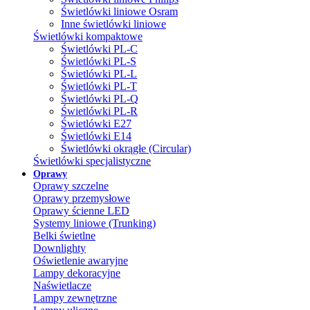
Świetlówki liniowe Osram
Inne świetlówki liniowe
Świetlówki kompaktowe
Świetlówki PL-C
Świetlówki PL-S
Świetlówki PL-L
Świetlówki PL-T
Świetlówki PL-Q
Świetlówki PL-R
Świetlówki E27
Świetlówki E14
Świetlówki okrągłe (Circular)
Świetlówki specjalistyczne
Oprawy
Oprawy szczelne
Oprawy przemysłowe
Oprawy ścienne LED
Systemy liniowe (Trunking)
Belki świetlne
Downlighty
Oświetlenie awaryjne
Lampy dekoracyjne
Naświetlacze
Lampy zewnętrzne