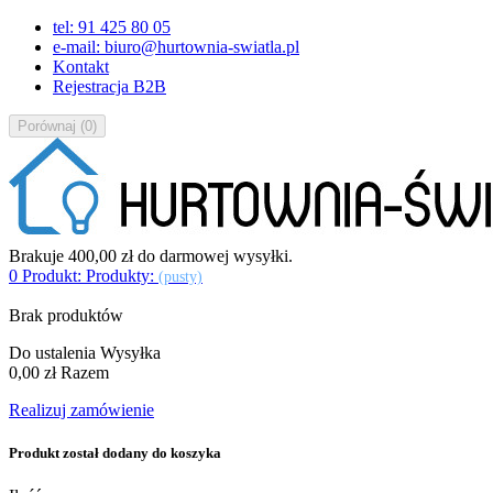
tel: 91 425 80 05
e-mail: biuro@hurtownia-swiatla.pl
Kontakt
Rejestracja B2B
Porównaj
(
0
)
Brakuje
400,00 zł
do darmowej wysyłki.
0
Produkt:
Produkty:
(pusty)
Brak produktów
Do ustalenia
Wysyłka
0,00 zł
Razem
Realizuj zamówienie
Produkt został dodany do koszyka