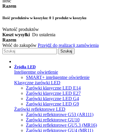
Ilość
Razem
Ilość produktów w koszyku:
0
1 produkt w koszyku
Wartość produktów
Koszt wysyłki
Do ustalenia
Razem
Wróć do zakupów
Przejdź do realizacji zamówienia
Szukaj
Źródła LED
Inteligentne oświetlenie
SMART+ inteligentne oświetlenie
Klasyczne żarówki LED
Żarówki klasyczne LED E14
Żarówki klasyczne LED E27
Żarówki klasyczne LED G4
Żarówki klasyczne LED G9
Żarówki reflektorowe LED
Żarówki reflektorowe G53 (AR111)
Żarówki reflektorowe GU10
Żarówki reflektorowe GU5.3 (MR16)
Żarówki reflektorowe GU4 (MR11)