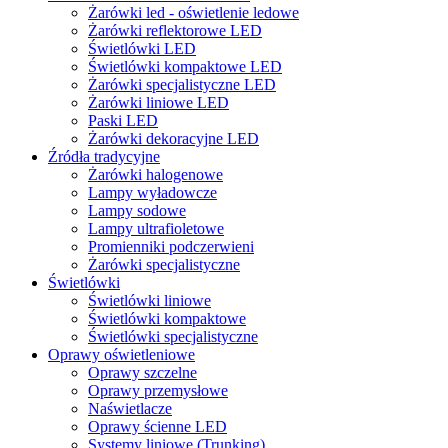
Żarówki led - oświetlenie ledowe
Żarówki reflektorowe LED
Świetlówki LED
Świetlówki kompaktowe LED
Żarówki specjalistyczne LED
Żarówki liniowe LED
Paski LED
Żarówki dekoracyjne LED
Źródła tradycyjne
Żarówki halogenowe
Lampy wyładowcze
Lampy sodowe
Lampy ultrafioletowe
Promienniki podczerwieni
Żarówki specjalistyczne
Świetlówki
Świetlówki liniowe
Świetlówki kompaktowe
Świetlówki specjalistyczne
Oprawy oświetleniowe
Oprawy szczelne
Oprawy przemysłowe
Naświetlacze
Oprawy ścienne LED
Systemy liniowe (Trunking)