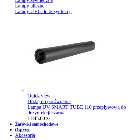
Lampy zewnętrzne
Lampy uliczne
Lampy UVC do dezynfekcji
Quick view
Dodaj do porównania
Lampa UV SMART TUBE 110 przepływowa do
dezynfekcji czarna
1 845,00 zł
Żarówki samochodowe
Osprzęt
Akcesoria