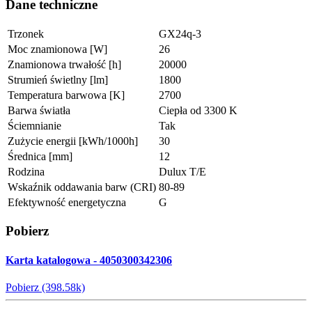
Dane techniczne
Trzonek
GX24q-3
Moc znamionowa [W]
26
Znamionowa trwałość [h]
20000
Strumień świetlny [lm]
1800
Temperatura barwowa [K]
2700
Barwa światła
Ciepła od 3300 K
Ściemnianie
Tak
Zużycie energii [kWh/1000h]
30
Średnica [mm]
12
Rodzina
Dulux T/E
Wskaźnik oddawania barw (CRI)
80-89
Efektywność energetyczna
G
Pobierz
Karta katalogowa - 4050300342306
Pobierz (398.58k)