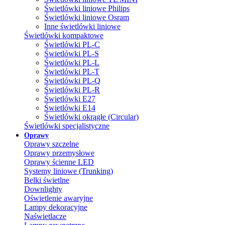
Świetlówki liniowe Philips
Świetlówki liniowe Osram
Inne świetlówki liniowe
Świetlówki kompaktowe
Świetlówki PL-C
Świetlówki PL-S
Świetlówki PL-L
Świetlówki PL-T
Świetlówki PL-Q
Świetlówki PL-R
Świetlówki E27
Świetlówki E14
Świetlówki okrągłe (Circular)
Świetlówki specjalistyczne
Oprawy
Oprawy szczelne
Oprawy przemysłowe
Oprawy ścienne LED
Systemy liniowe (Trunking)
Belki świetlne
Downlighty
Oświetlenie awaryjne
Lampy dekoracyjne
Naświetlacze