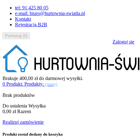
tel: 91 425 80 05
e-mail: biuro@hurtownia-swiatla.pl
Kontakt
Rejestracja B2B
Porównaj
(
0
)
Zaloguj się
Brakuje
400,00 zł
do darmowej wysyłki.
0
Produkt:
Produkty:
(pusty)
Brak produktów
Do ustalenia
Wysyłka
0,00 zł
Razem
Realizuj zamówienie
Produkt został dodany do koszyka