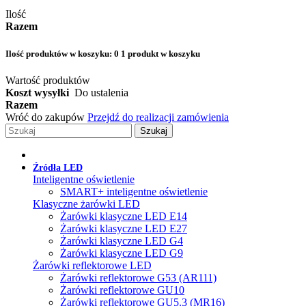
Ilość
Razem
Ilość produktów w koszyku:
0
1 produkt w koszyku
Wartość produktów
Koszt wysyłki
Do ustalenia
Razem
Wróć do zakupów
Przejdź do realizacji zamówienia
Szukaj
Źródła LED
Inteligentne oświetlenie
SMART+ inteligentne oświetlenie
Klasyczne żarówki LED
Żarówki klasyczne LED E14
Żarówki klasyczne LED E27
Żarówki klasyczne LED G4
Żarówki klasyczne LED G9
Żarówki reflektorowe LED
Żarówki reflektorowe G53 (AR111)
Żarówki reflektorowe GU10
Żarówki reflektorowe GU5.3 (MR16)