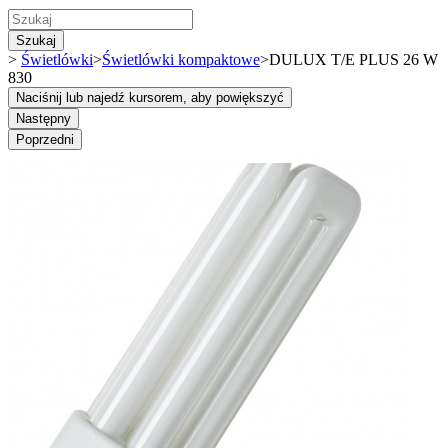
Szukaj
>
Świetlówki
>
Świetlówki kompaktowe
>
DULUX T/E PLUS 26 W
830
Naciśnij lub najedź kursorem, aby powiększyć
Następny
Poprzedni