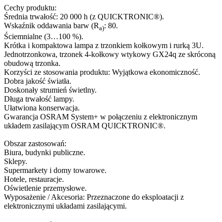
Cechy produktu:
Średnia trwałość: 20 000 h (z QUICKTRONIC®).
Wskaźnik oddawania barw (R
: 80.
a)
Ściemnialne (3…100 %).
Krótka i kompaktowa lampa z trzonkiem kołkowym i rurką 3U.
Jednotrzonkowa, trzonek 4-kołkowy wtykowy GX24q ze skróconą
obudową trzonka.
Korzyści ze stosowania produktu: Wyjątkowa ekonomiczność.
Dobra jakość światła.
Doskonały strumień świetlny.
Długa trwałość lampy.
Ułatwiona konserwacja.
Gwarancja OSRAM System+ w połączeniu z elektronicznym
układem zasilającym OSRAM QUICKTRONIC®.
Obszar zastosowań:
Biura, budynki publiczne.
Sklepy.
Supermarkety i domy towarowe.
Hotele, restauracje.
Oświetlenie przemysłowe.
Wyposażenie / Akcesoria: Przeznaczone do eksploatacji z
elektronicznymi układami zasilającymi.