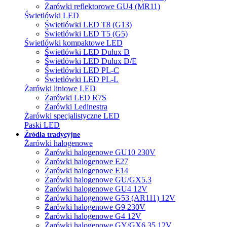
Żarówki reflektorowe GU4 (MR11)
Świetlówki LED
Świetlówki LED T8 (G13)
Świetlówki LED T5 (G5)
Świetlówki kompaktowe LED
Świetlówki LED Dulux D
Świetlówki LED Dulux D/E
Świetlówki LED PL-C
Świetlówki LED PL-L
Żarówki liniowe LED
Żarówki LED R7S
Żarówki Ledinestra
Żarówki specjalistyczne LED
Paski LED
Źródła tradycyjne
Żarówki halogenowe
Żarówki halogenowe GU10 230V
Żarówki halogenowe E27
Żarówki halogenowe E14
Żarówki halogenowe GU/GX5.3
Żarówki halogenowe GU4 12V
Żarówki halogenowe G53 (AR111) 12V
Żarówki halogenowe G9 230V
Żarówki halogenowe G4 12V
Żarówki halogenowe GY/GX6.35 12V