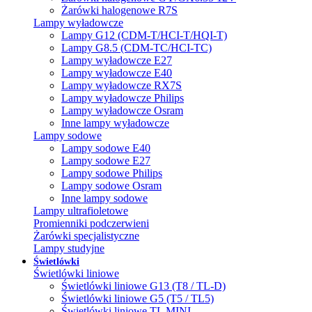
Żarówki halogenowe R7S
Lampy wyładowcze
Lampy G12 (CDM-T/HCI-T/HQI-T)
Lampy G8.5 (CDM-TC/HCI-TC)
Lampy wyładowcze E27
Lampy wyładowcze E40
Lampy wyładowcze RX7S
Lampy wyładowcze Philips
Lampy wyładowcze Osram
Inne lampy wyładowcze
Lampy sodowe
Lampy sodowe E40
Lampy sodowe E27
Lampy sodowe Philips
Lampy sodowe Osram
Inne lampy sodowe
Lampy ultrafioletowe
Promienniki podczerwieni
Żarówki specjalistyczne
Lampy studyjne
Świetlówki
Świetlówki liniowe
Świetlówki liniowe G13 (T8 / TL-D)
Świetlówki liniowe G5 (T5 / TL5)
Świetlówki liniowe TL MINI