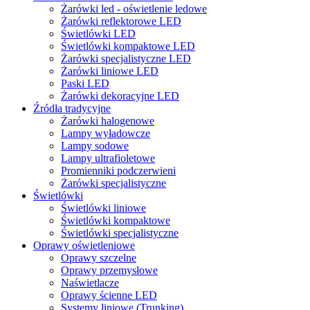
Żarówki led - oświetlenie ledowe
Żarówki reflektorowe LED
Świetlówki LED
Świetlówki kompaktowe LED
Żarówki specjalistyczne LED
Żarówki liniowe LED
Paski LED
Żarówki dekoracyjne LED
Źródła tradycyjne
Żarówki halogenowe
Lampy wyładowcze
Lampy sodowe
Lampy ultrafioletowe
Promienniki podczerwieni
Żarówki specjalistyczne
Świetlówki
Świetlówki liniowe
Świetlówki kompaktowe
Świetlówki specjalistyczne
Oprawy oświetleniowe
Oprawy szczelne
Oprawy przemysłowe
Naświetlacze
Oprawy ścienne LED
Systemy liniowe (Trunking)