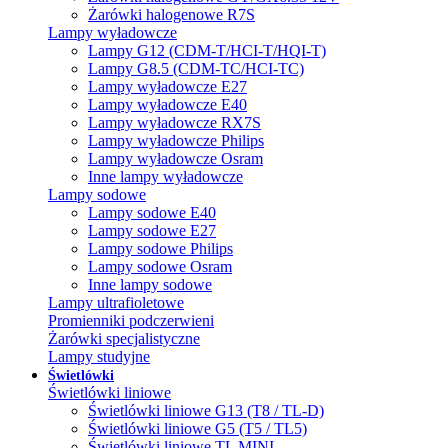
Żarówki halogenowe R7S
Lampy wyładowcze
Lampy G12 (CDM-T/HCI-T/HQI-T)
Lampy G8.5 (CDM-TC/HCI-TC)
Lampy wyładowcze E27
Lampy wyładowcze E40
Lampy wyładowcze RX7S
Lampy wyładowcze Philips
Lampy wyładowcze Osram
Inne lampy wyładowcze
Lampy sodowe
Lampy sodowe E40
Lampy sodowe E27
Lampy sodowe Philips
Lampy sodowe Osram
Inne lampy sodowe
Lampy ultrafioletowe
Promienniki podczerwieni
Żarówki specjalistyczne
Lampy studyjne
Świetlówki
Świetlówki liniowe
Świetlówki liniowe G13 (T8 / TL-D)
Świetlówki liniowe G5 (T5 / TL5)
Świetlówki liniowe TL MINI