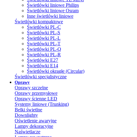
Świetlówki liniowe Philips
Świetlówki liniowe Osram
Inne świetlówki liniowe
Świetlówki kompaktowe
Świetlówki PL-C
Świetlówki PL-S
Świetlówki PL-L
Świetlówki PL-T
Świetlówki PL-Q
Świetlówki PL-R
Świetlówki E27
Świetlówki E14
Świetlówki okrągłe (Circular)
Świetlówki specjalistyczne
Oprawy
Oprawy szczelne
Oprawy przemysłowe
Oprawy ścienne LED
Systemy liniowe (Trunking)
Belki świetlne
Downlighty
Oświetlenie awaryjne
Lampy dekoracyjne
Naświetlacze