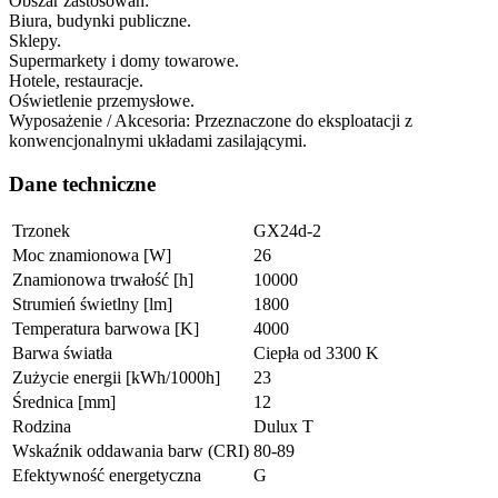
Obszar zastosowań:
Biura, budynki publiczne.
Sklepy.
Supermarkety i domy towarowe.
Hotele, restauracje.
Oświetlenie przemysłowe.
Wyposażenie / Akcesoria: Przeznaczone do eksploatacji z
konwencjonalnymi układami zasilającymi.
Dane techniczne
Trzonek
GX24d-2
Moc znamionowa [W]
26
Znamionowa trwałość [h]
10000
Strumień świetlny [lm]
1800
Temperatura barwowa [K]
4000
Barwa światła
Ciepła od 3300 K
Zużycie energii [kWh/1000h]
23
Średnica [mm]
12
Rodzina
Dulux T
Wskaźnik oddawania barw (CRI)
80-89
Efektywność energetyczna
G