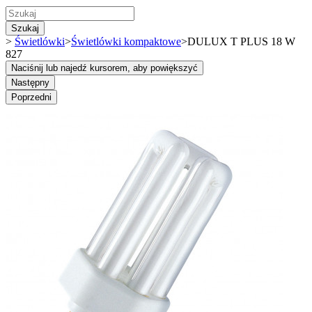
Szukaj
>
Świetlówki
>
Świetlówki kompaktowe
>
DULUX T PLUS 18 W
827
Naciśnij lub najedź kursorem, aby powiększyć
Następny
Poprzedni