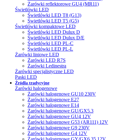
Żarówki reflektorowe GU4 (MR11)
Świetlówki LED
Świetlówki LED T8 (G13)
Świetlówki LED T5 (G5)
Świetlówki kompaktowe LED
Świetlówki LED Dulux D
Świetlówki LED Dulux D/E
Świetlówki LED PL-C
Świetlówki LED PL-L
Żarówki liniowe LED
Żarówki LED R7S
Żarówki Ledinestra
Żarówki specjalistyczne LED
Paski LED
Źródła tradycyjne
Żarówki halogenowe
Żarówki halogenowe GU10 230V
Żarówki halogenowe E27
Żarówki halogenowe E14
Żarówki halogenowe GU/GX5.3
Żarówki halogenowe GU4 12V
Żarówki halogenowe G53 (AR111) 12V
Żarówki halogenowe G9 230V
Żarówki halogenowe G4 12V
Żarówki halogenowe GY/GX6.35 12V