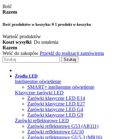
Ilość
Razem
Ilość produktów w koszyku:
0
1 produkt w koszyku
Wartość produktów
Koszt wysyłki
Do ustalenia
Razem
Wróć do zakupów
Przejdź do realizacji zamówienia
Szukaj
Źródła LED
Inteligentne oświetlenie
SMART+ inteligentne oświetlenie
Klasyczne żarówki LED
Żarówki klasyczne LED E14
Żarówki klasyczne LED E27
Żarówki klasyczne LED G4
Żarówki klasyczne LED G9
Żarówki reflektorowe LED
Żarówki reflektorowe G53 (AR111)
Żarówki reflektorowe GU10
Żarówki reflektorowe GU5.3 (MR16)