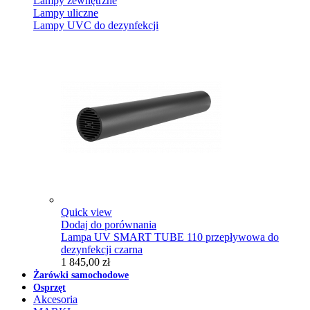
Lampy zewnętrzne
Lampy uliczne
Lampy UVC do dezynfekcji
Quick view
Dodaj do porównania
Lampa UV SMART TUBE 110 przepływowa do
dezynfekcji czarna
1 845,00 zł
Żarówki samochodowe
Osprzęt
Akcesoria