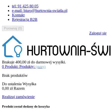
tel: 91 425 80 05
e-mail: biuro@hurtownia-swiatla.pl
Kontakt
Rejestracja B2B
Porównaj
(
0
)
Zaloguj się
Brakuje
400,00 zł
do darmowej wysyłki.
0
Produkt:
Produkty:
(pusty)
Brak produktów
Do ustalenia
Wysyłka
0,00 zł
Razem
Realizuj zamówienie
Produkt został dodany do koszyka