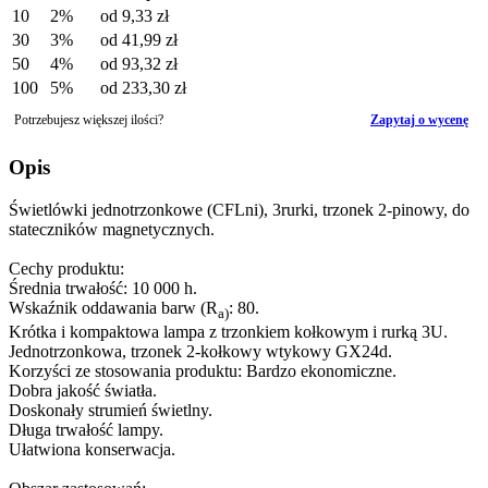
10
2%
od
9,33 zł
30
3%
od
41,99 zł
50
4%
od
93,32 zł
100
5%
od
233,30 zł
Potrzebujesz większej ilości?
Zapytaj o wycenę
Opis
Świetlówki jednotrzonkowe (CFLni), 3rurki, trzonek 2-pinowy, do
stateczników magnetycznych.
Cechy produktu:
Średnia trwałość: 10 000 h.
Wskaźnik oddawania barw (R
: 80.
a)
Krótka i kompaktowa lampa z trzonkiem kołkowym i rurką 3U.
Jednotrzonkowa, trzonek 2-kołkowy wtykowy GX24d.
Korzyści ze stosowania produktu: Bardzo ekonomiczne.
Dobra jakość światła.
Doskonały strumień świetlny.
Długa trwałość lampy.
Ułatwiona konserwacja.