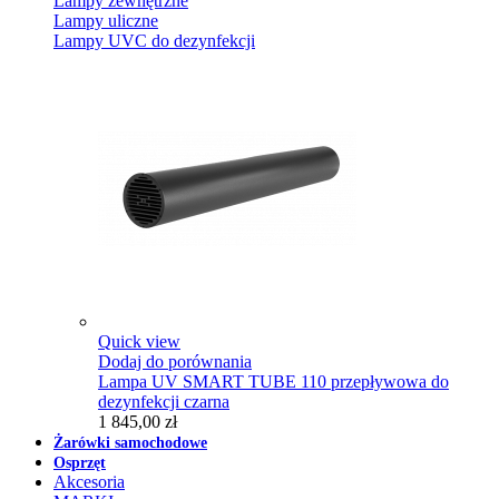
Lampy zewnętrzne
Lampy uliczne
Lampy UVC do dezynfekcji
Quick view
Dodaj do porównania
Lampa UV SMART TUBE 110 przepływowa do
dezynfekcji czarna
1 845,00 zł
Żarówki samochodowe
Osprzęt
Akcesoria