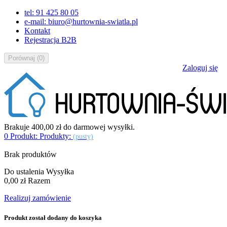
tel: 91 425 80 05
e-mail: biuro@hurtownia-swiatla.pl
Kontakt
Rejestracja B2B
Porównaj
(
0
)
Zaloguj się
Brakuje
400,00 zł
do darmowej wysyłki.
0
Produkt:
Produkty:
(pusty)
Brak produktów
Do ustalenia
Wysyłka
0,00 zł
Razem
Realizuj zamówienie
Produkt został dodany do koszyka