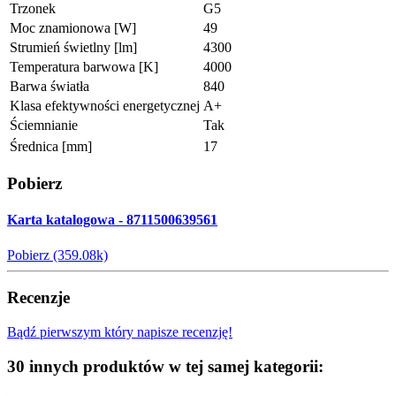
Trzonek
G5
Moc znamionowa [W]
49
Strumień świetlny [lm]
4300
Temperatura barwowa [K]
4000
Barwa światła
840
Klasa efektywności energetycznej
A+
Ściemnianie
Tak
Średnica [mm]
17
Pobierz
Karta katalogowa - 8711500639561
Pobierz (359.08k)
Recenzje
Bądź pierwszym który napisze recenzję!
30 innych produktów w tej samej kategorii: