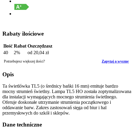
Rabaty ilościowe
Ilość
Rabat
Oszczędzasz
40
2%
od
20,04 zł
Potrzebujesz większej ilości?
Zapytaj o wycenę
Opis
Ta świetlówka TL5 (o średnicy bańki 16 mm) emituje bardzo
mocny strumień świetlny. Lampa TL5 HO została zoptymalizowana
dla instalacji wymagających mocnego strumienia świetlnego.
Oferuje doskonałe utrzymanie strumienia początkowego i
oddawanie barw. Zakres zastosowań sięga od biur i hal
przemysłowych do szkół i sklepów.
Dane techniczne