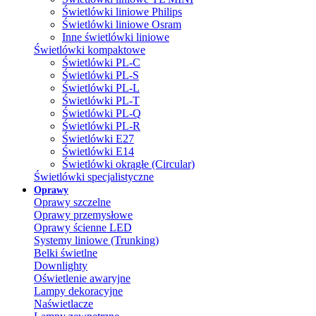
Świetlówki liniowe Philips
Świetlówki liniowe Osram
Inne świetlówki liniowe
Świetlówki kompaktowe
Świetlówki PL-C
Świetlówki PL-S
Świetlówki PL-L
Świetlówki PL-T
Świetlówki PL-Q
Świetlówki PL-R
Świetlówki E27
Świetlówki E14
Świetlówki okrągłe (Circular)
Świetlówki specjalistyczne
Oprawy
Oprawy szczelne
Oprawy przemysłowe
Oprawy ścienne LED
Systemy liniowe (Trunking)
Belki świetlne
Downlighty
Oświetlenie awaryjne
Lampy dekoracyjne
Naświetlacze