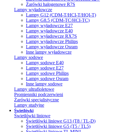
Żarówki halogenowe R7S
Lampy wyładowcze
Lampy G12 (CDM-T/HCI-T/HQI-T)
Lampy G8.5 (CDM-TC/HCI-TC)
Lampy wyładowcze E27
Lampy wyładowcze E40
Lampy wyładowcze RX7S
Lampy wyładowcze Philips
Lampy wyładowcze Osram
Inne lampy wyładowcze
Lampy sodowe
Lampy sodowe E40
Lampy sodowe E27
Lampy sodowe Philips
Lampy sodowe Osram
Inne lampy sodowe
Lampy ultrafioletowe
Promienniki podczerwieni
Żarówki specjalistyczne
Lampy studyjne
Świetlówki
Świetlówki liniowe
Świetlówki liniowe G13 (T8 / TL-D)
Świetlówki liniowe G5 (T5 / TL5)
Świetlówki liniowe TL MINI