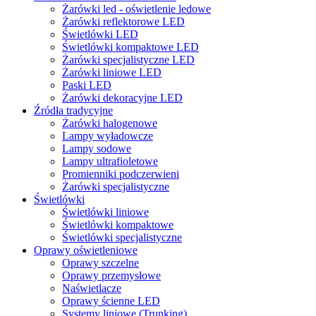
Żarówki led - oświetlenie ledowe
Żarówki reflektorowe LED
Świetlówki LED
Świetlówki kompaktowe LED
Żarówki specjalistyczne LED
Żarówki liniowe LED
Paski LED
Żarówki dekoracyjne LED
Źródła tradycyjne
Żarówki halogenowe
Lampy wyładowcze
Lampy sodowe
Lampy ultrafioletowe
Promienniki podczerwieni
Żarówki specjalistyczne
Świetlówki
Świetlówki liniowe
Świetlówki kompaktowe
Świetlówki specjalistyczne
Oprawy oświetleniowe
Oprawy szczelne
Oprawy przemysłowe
Naświetlacze
Oprawy ścienne LED
Systemy liniowe (Trunking)