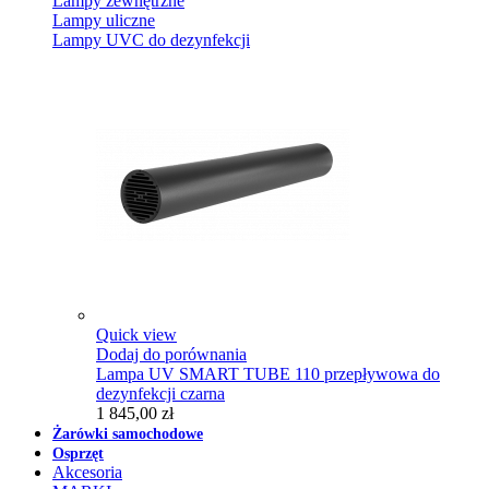
Lampy zewnętrzne
Lampy uliczne
Lampy UVC do dezynfekcji
Quick view
Dodaj do porównania
Lampa UV SMART TUBE 110 przepływowa do
dezynfekcji czarna
1 845,00 zł
Żarówki samochodowe
Osprzęt
Akcesoria