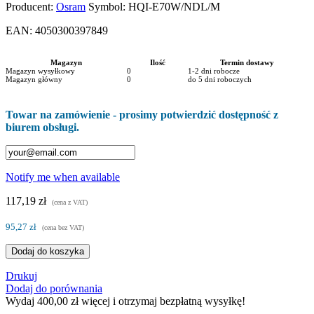
Producent:
Osram
Symbol:
HQI-E70W/NDL/M
EAN:
4050300397849
Magazyn
Ilość
Termin dostawy
Magazyn wysyłkowy
0
1-2 dni robocze
Magazyn główny
0
do 5 dni roboczych
Towar na zamówienie - prosimy potwierdzić dostępność z
biurem obsługi.
Notify me when available
117,19 zł
(cena z VAT)
95,27 zł
(cena bez VAT)
Dodaj do koszyka
Drukuj
Dodaj do porównania
Wydaj
400,00 zł
więcej i otrzymaj bezpłatną wysyłkę!