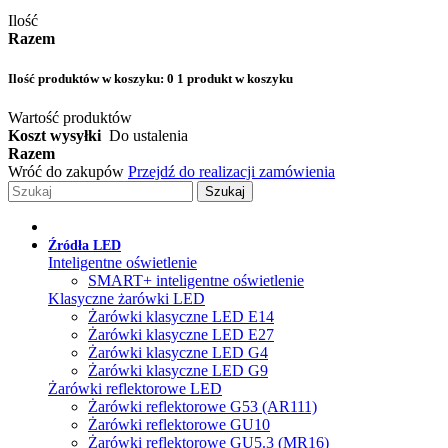
Ilość
Razem
Ilość produktów w koszyku:
0
1 produkt w koszyku
Wartość produktów
Koszt wysyłki
Do ustalenia
Razem
Wróć do zakupów
Przejdź do realizacji zamówienia
Szukaj
Źródła LED
Inteligentne oświetlenie
SMART+ inteligentne oświetlenie
Klasyczne żarówki LED
Żarówki klasyczne LED E14
Żarówki klasyczne LED E27
Żarówki klasyczne LED G4
Żarówki klasyczne LED G9
Żarówki reflektorowe LED
Żarówki reflektorowe G53 (AR111)
Żarówki reflektorowe GU10
Żarówki reflektorowe GU5.3 (MR16)