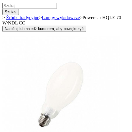
Szukaj
>
Źródła tradycyjne
>
Lampy wyładowcze
>
Powerstar HQI-E 70
W/NDL CO
Naciśnij lub najedź kursorem, aby powiększyć