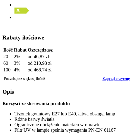
Rabaty ilościowe
Ilość
Rabat
Oszczędzasz
20
2%
od
46,87 zł
60
3%
od
210,93 zł
100
4%
od
468,74 zł
Potrzebujesz większej ilości?
Zapytaj o wycenę
Opis
Korzyści ze stosowania produktu
Trzonek gwintowy E27 lub E40, łatwa obsługa lamp
Różne barwy światła
Ograniczone obciążenie materiału w oprawie
Filtr UV w lampie spełnia wymagania PN-EN 61167