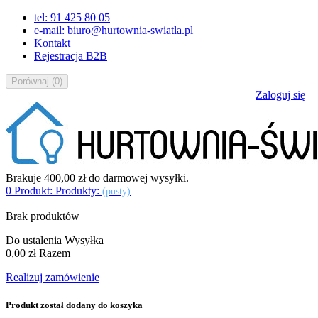
tel: 91 425 80 05
e-mail: biuro@hurtownia-swiatla.pl
Kontakt
Rejestracja B2B
Porównaj
(
0
)
Zaloguj się
Brakuje
400,00 zł
do darmowej wysyłki.
0
Produkt:
Produkty:
(pusty)
Brak produktów
Do ustalenia
Wysyłka
0,00 zł
Razem
Realizuj zamówienie
Produkt został dodany do koszyka