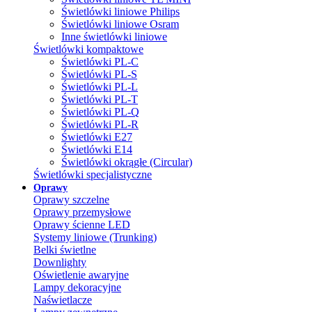
Świetlówki liniowe Philips
Świetlówki liniowe Osram
Inne świetlówki liniowe
Świetlówki kompaktowe
Świetlówki PL-C
Świetlówki PL-S
Świetlówki PL-L
Świetlówki PL-T
Świetlówki PL-Q
Świetlówki PL-R
Świetlówki E27
Świetlówki E14
Świetlówki okrągłe (Circular)
Świetlówki specjalistyczne
Oprawy
Oprawy szczelne
Oprawy przemysłowe
Oprawy ścienne LED
Systemy liniowe (Trunking)
Belki świetlne
Downlighty
Oświetlenie awaryjne
Lampy dekoracyjne
Naświetlacze