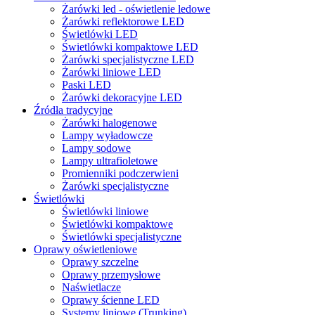
Żarówki led - oświetlenie ledowe
Żarówki reflektorowe LED
Świetlówki LED
Świetlówki kompaktowe LED
Żarówki specjalistyczne LED
Żarówki liniowe LED
Paski LED
Żarówki dekoracyjne LED
Źródła tradycyjne
Żarówki halogenowe
Lampy wyładowcze
Lampy sodowe
Lampy ultrafioletowe
Promienniki podczerwieni
Żarówki specjalistyczne
Świetlówki
Świetlówki liniowe
Świetlówki kompaktowe
Świetlówki specjalistyczne
Oprawy oświetleniowe
Oprawy szczelne
Oprawy przemysłowe
Naświetlacze
Oprawy ścienne LED
Systemy liniowe (Trunking)