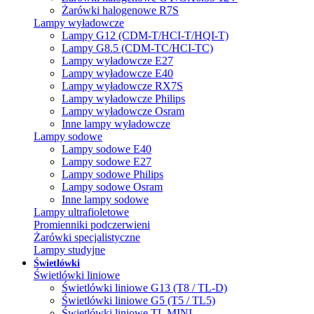
Żarówki halogenowe R7S
Lampy wyładowcze
Lampy G12 (CDM-T/HCI-T/HQI-T)
Lampy G8.5 (CDM-TC/HCI-TC)
Lampy wyładowcze E27
Lampy wyładowcze E40
Lampy wyładowcze RX7S
Lampy wyładowcze Philips
Lampy wyładowcze Osram
Inne lampy wyładowcze
Lampy sodowe
Lampy sodowe E40
Lampy sodowe E27
Lampy sodowe Philips
Lampy sodowe Osram
Inne lampy sodowe
Lampy ultrafioletowe
Promienniki podczerwieni
Żarówki specjalistyczne
Lampy studyjne
Świetlówki
Świetlówki liniowe
Świetlówki liniowe G13 (T8 / TL-D)
Świetlówki liniowe G5 (T5 / TL5)
Świetlówki liniowe TL MINI