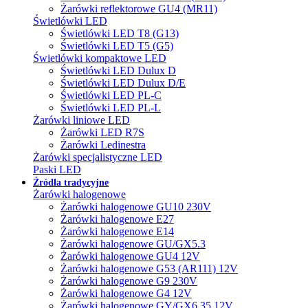
Żarówki reflektorowe GU4 (MR11)
Świetlówki LED
Świetlówki LED T8 (G13)
Świetlówki LED T5 (G5)
Świetlówki kompaktowe LED
Świetlówki LED Dulux D
Świetlówki LED Dulux D/E
Świetlówki LED PL-C
Świetlówki LED PL-L
Żarówki liniowe LED
Żarówki LED R7S
Żarówki Ledinestra
Żarówki specjalistyczne LED
Paski LED
Źródła tradycyjne
Żarówki halogenowe
Żarówki halogenowe GU10 230V
Żarówki halogenowe E27
Żarówki halogenowe E14
Żarówki halogenowe GU/GX5.3
Żarówki halogenowe GU4 12V
Żarówki halogenowe G53 (AR111) 12V
Żarówki halogenowe G9 230V
Żarówki halogenowe G4 12V
Żarówki halogenowe GY/GX6.35 12V