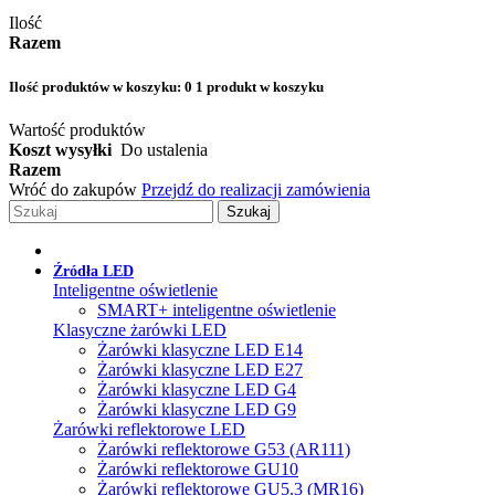
Ilość
Razem
Ilość produktów w koszyku:
0
1 produkt w koszyku
Wartość produktów
Koszt wysyłki
Do ustalenia
Razem
Wróć do zakupów
Przejdź do realizacji zamówienia
Szukaj
Źródła LED
Inteligentne oświetlenie
SMART+ inteligentne oświetlenie
Klasyczne żarówki LED
Żarówki klasyczne LED E14
Żarówki klasyczne LED E27
Żarówki klasyczne LED G4
Żarówki klasyczne LED G9
Żarówki reflektorowe LED
Żarówki reflektorowe G53 (AR111)
Żarówki reflektorowe GU10
Żarówki reflektorowe GU5.3 (MR16)