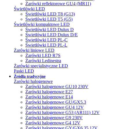
Żarówki reflektorowe GU4 (MR11)
Świetlówki LED
Świetlówki LED T8 (G13)
Świetlówki LED T5 (G5)
Świetlówki kompaktowe LED
Świetlówki LED Dulux D
Świetlówki LED Dulux D/E
Świetlówki LED PL-C
Świetlówki LED PL-L
Żarówki liniowe LED
Żarówki LED R7S
Żarówki Ledinestra
Żarówki specjalistyczne LED
Paski LED
Źródła tradycyjne
Żarówki halogenowe
Żarówki halogenowe GU10 230V
Żarówki halogenowe E27
Żarówki halogenowe E14
Żarówki halogenowe GU/GX5.3
Żarówki halogenowe GU4 12V
Żarówki halogenowe G53 (AR111) 12V
Żarówki halogenowe G9 230V
Żarówki halogenowe G4 12V
Żarówki halogenowe GY/GX6.35 12V