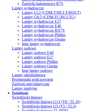
Żarówki halogenowe R7S
Lampy wyładowcze
Lampy G12 (CDM-T/HCI-T/HQI-T)
Lampy G8.5 (CDM-TC/HCI-TC)
Lampy wyładowcze E27
Lampy wyładowcze E40
Lampy wyładowcze RX7S
Lampy wyładowcze Philips
Lampy wyładowcze Osram
Inne lampy wyładowcze
Lampy sodowe
Lampy sodowe E40
Lampy sodowe E27
Lampy sodowe Philips
Lampy sodowe Osram
Inne lampy sodowe
Lampy ultrafioletowe
Promienniki podczerwieni
Żarówki specjalistyczne
Lampy studyjne
Świetlówki
Świetlówki liniowe
Świetlówki liniowe G13 (T8 / TL-D)
Świetlówki liniowe G5 (T5 / TL5)
Świetlówki liniowe TL MINI