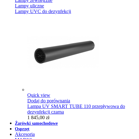
Lampy zewnętrzne
Lampy uliczne
Lampy UVC do dezynfekcji
Quick view
Dodaj do porównania
Lampa UV SMART TUBE 110 przepływowa do
dezynfekcji czarna
1 845,00 zł
Żarówki samochodowe
Osprzęt
Akcesoria