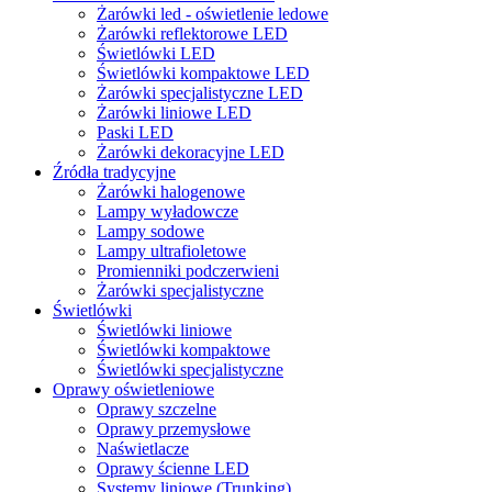
Żarówki led - oświetlenie ledowe
Żarówki reflektorowe LED
Świetlówki LED
Świetlówki kompaktowe LED
Żarówki specjalistyczne LED
Żarówki liniowe LED
Paski LED
Żarówki dekoracyjne LED
Źródła tradycyjne
Żarówki halogenowe
Lampy wyładowcze
Lampy sodowe
Lampy ultrafioletowe
Promienniki podczerwieni
Żarówki specjalistyczne
Świetlówki
Świetlówki liniowe
Świetlówki kompaktowe
Świetlówki specjalistyczne
Oprawy oświetleniowe
Oprawy szczelne
Oprawy przemysłowe
Naświetlacze
Oprawy ścienne LED
Systemy liniowe (Trunking)