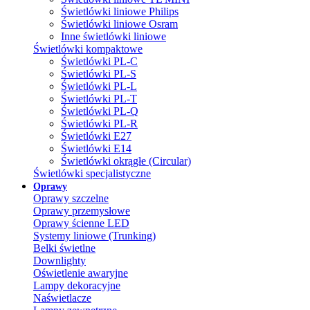
Świetlówki liniowe Philips
Świetlówki liniowe Osram
Inne świetlówki liniowe
Świetlówki kompaktowe
Świetlówki PL-C
Świetlówki PL-S
Świetlówki PL-L
Świetlówki PL-T
Świetlówki PL-Q
Świetlówki PL-R
Świetlówki E27
Świetlówki E14
Świetlówki okrągłe (Circular)
Świetlówki specjalistyczne
Oprawy
Oprawy szczelne
Oprawy przemysłowe
Oprawy ścienne LED
Systemy liniowe (Trunking)
Belki świetlne
Downlighty
Oświetlenie awaryjne
Lampy dekoracyjne
Naświetlacze