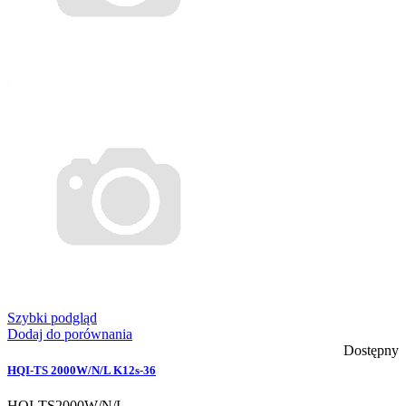
Szybki podgląd
Dodaj do porównania
Dostępny
HQI-TS 2000W/N/L K12s-36
HQI-TS2000W/N/L