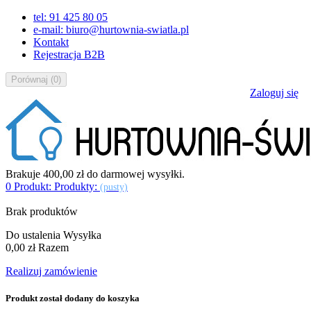
tel: 91 425 80 05
e-mail: biuro@hurtownia-swiatla.pl
Kontakt
Rejestracja B2B
Porównaj
(
0
)
Zaloguj się
Brakuje
400,00 zł
do darmowej wysyłki.
0
Produkt:
Produkty:
(pusty)
Brak produktów
Do ustalenia
Wysyłka
0,00 zł
Razem
Realizuj zamówienie
Produkt został dodany do koszyka