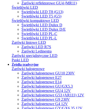
Żarówki reflektorowe GU4 (MR11)
Świetlówki LED
Świetlówki LED T8 (G13)
Świetlówki LED T5 (G5)
Świetlówki kompaktowe LED
Świetlówki LED Dulux D
Świetlówki LED Dulux D/E
Świetlówki LED PL-C
Świetlówki LED PL-L
Żarówki liniowe LED
Żarówki LED R7S
Żarówki Ledinestra
Żarówki specjalistyczne LED
Paski LED
Źródła tradycyjne
Żarówki halogenowe
Żarówki halogenowe GU10 230V
Żarówki halogenowe E27
Żarówki halogenowe E14
Żarówki halogenowe GU/GX5.3
Żarówki halogenowe GU4 12V
Żarówki halogenowe G53 (AR111) 12V
Żarówki halogenowe G9 230V
Żarówki halogenowe G4 12V
Żarówki halogenowe GY/GX6.35 12V