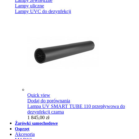
Lampy zewnętrzne
Lampy uliczne
Lampy UVC do dezynfekcji
Quick view
Dodaj do porównania
Lampa UV SMART TUBE 110 przepływowa do
dezynfekcji czarna
1 845,00 zł
Żarówki samochodowe
Osprzęt
Akcesoria