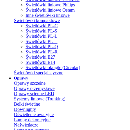
Świetlówki liniowe Philips
Świetlówki liniowe Osram
Inne świetlówki liniowe
Świetlówki kompaktowe
Świetlówki PL-C
Świetlówki PL-S
Świetlówki PL-L
Świetlówki PL-T
Świetlówki PL-Q
Świetlówki PL-R
Świetlówki E27
Świetlówki E14
Świetlówki okrągłe (Circular)
Świetlówki specjalistyczne
Oprawy
Oprawy szczelne
Oprawy przemysłowe
Oprawy ścienne LED
Systemy liniowe (Trunking)
Belki świetlne
Downlighty
Oświetlenie awaryjne
Lampy dekoracyjne
Naświetlacze