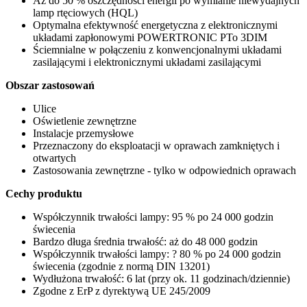
Aż do 50 % oszczędności energii po wymianie niewydajnych
lamp rtęciowych (HQL)
Optymalna efektywność energetyczna z elektronicznymi
układami zapłonowymi POWERTRONIC PTo 3DIM
Ściemnialne w połączeniu z konwencjonalnymi układami
zasilającymi i elektronicznymi układami zasilającymi
Obszar zastosowań
Ulice
Oświetlenie zewnętrzne
Instalacje przemysłowe
Przeznaczony do eksploatacji w oprawach zamkniętych i
otwartych
Zastosowania zewnętrzne - tylko w odpowiednich oprawach
Cechy produktu
Współczynnik trwałości lampy: 95 % po 24 000 godzin
świecenia
Bardzo długa średnia trwałość: aż do 48 000 godzin
Współczynnik trwałości lampy: ? 80 % po 24 000 godzin
świecenia (zgodnie z normą DIN 13201)
Wydłużona trwałość: 6 lat (przy ok. 11 godzinach/dziennie)
Zgodne z ErP z dyrektywą UE 245/2009