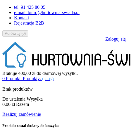
tel: 91 425 80 05
e-mail: biuro@hurtownia-swiatla.pl
Kontakt
Rejestracja B2B
Porównaj
(
0
)
Zaloguj się
Brakuje
400,00 zł
do darmowej wysyłki.
0
Produkt:
Produkty:
(pusty)
Brak produktów
Do ustalenia
Wysyłka
0,00 zł
Razem
Realizuj zamówienie
Produkt został dodany do koszyka