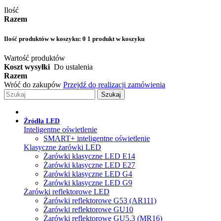
Ilość
Razem
Ilość produktów w koszyku:
0
1 produkt w koszyku
Wartość produktów
Koszt wysyłki
Do ustalenia
Razem
Wróć do zakupów
Przejdź do realizacji zamówienia
Szukaj
Źródła LED
Inteligentne oświetlenie
SMART+ inteligentne oświetlenie
Klasyczne żarówki LED
Żarówki klasyczne LED E14
Żarówki klasyczne LED E27
Żarówki klasyczne LED G4
Żarówki klasyczne LED G9
Żarówki reflektorowe LED
Żarówki reflektorowe G53 (AR111)
Żarówki reflektorowe GU10
Żarówki reflektorowe GU5.3 (MR16)