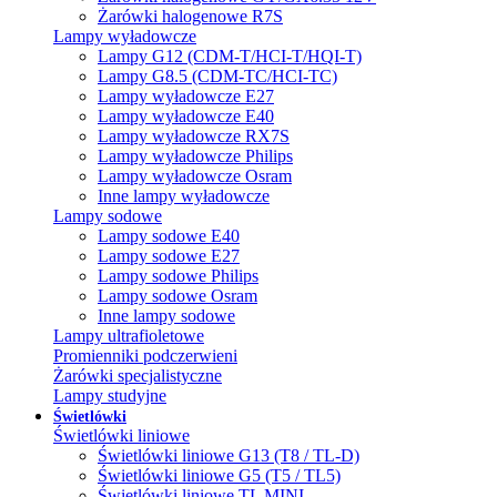
Żarówki halogenowe R7S
Lampy wyładowcze
Lampy G12 (CDM-T/HCI-T/HQI-T)
Lampy G8.5 (CDM-TC/HCI-TC)
Lampy wyładowcze E27
Lampy wyładowcze E40
Lampy wyładowcze RX7S
Lampy wyładowcze Philips
Lampy wyładowcze Osram
Inne lampy wyładowcze
Lampy sodowe
Lampy sodowe E40
Lampy sodowe E27
Lampy sodowe Philips
Lampy sodowe Osram
Inne lampy sodowe
Lampy ultrafioletowe
Promienniki podczerwieni
Żarówki specjalistyczne
Lampy studyjne
Świetlówki
Świetlówki liniowe
Świetlówki liniowe G13 (T8 / TL-D)
Świetlówki liniowe G5 (T5 / TL5)
Świetlówki liniowe TL MINI