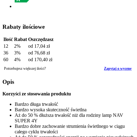
Rabaty ilościowe
Ilość
Rabat
Oszczędzasz
12
2%
od
17,04 zł
36
3%
od
76,68 zł
60
4%
od
170,40 zł
Potrzebujesz większej ilości?
Zapytaj o wycenę
Opis
Korzyści ze stosowania produktu
Bardzo długa trwałość
Bardzo wysoka skuteczność świetlna
Aż do 50 % dłuższa trwałość niż dla rodziny lamp NAV
SUPER 4Y
Bardzo dobre zachowanie strumienia świetlnego w ciągu
całego cyklu trwałości