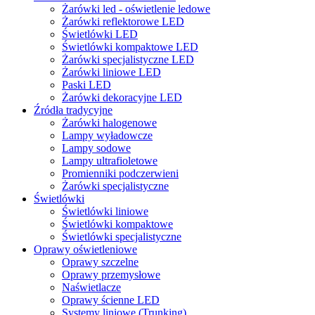
Żarówki led - oświetlenie ledowe
Żarówki reflektorowe LED
Świetlówki LED
Świetlówki kompaktowe LED
Żarówki specjalistyczne LED
Żarówki liniowe LED
Paski LED
Żarówki dekoracyjne LED
Źródła tradycyjne
Żarówki halogenowe
Lampy wyładowcze
Lampy sodowe
Lampy ultrafioletowe
Promienniki podczerwieni
Żarówki specjalistyczne
Świetlówki
Świetlówki liniowe
Świetlówki kompaktowe
Świetlówki specjalistyczne
Oprawy oświetleniowe
Oprawy szczelne
Oprawy przemysłowe
Naświetlacze
Oprawy ścienne LED
Systemy liniowe (Trunking)