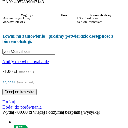
EAN:
4052899047143
Magazyn
Ilość
Termin dostawy
Magazyn wysyłkowy
0
1-2 dni robocze
Magazyn główny
0
do 5 dni roboczych
Towar na zamówienie - prosimy potwierdzić dostępność z
biurem obsługi.
Notify me when available
71,00 zł
(cena z VAT)
57,72 zł
(cena bez VAT)
Dodaj do koszyka
Drukuj
Dodaj do porównania
Wydaj
400,00 zł
więcej i otrzymaj bezpłatną wysyłkę!