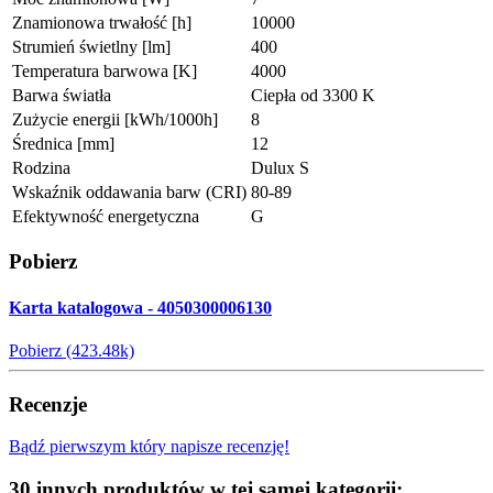
Znamionowa trwałość [h]
10000
Strumień świetlny [lm]
400
Temperatura barwowa [K]
4000
Barwa światła
Ciepła od 3300 K
Zużycie energii [kWh/1000h]
8
Średnica [mm]
12
Rodzina
Dulux S
Wskaźnik oddawania barw (CRI)
80-89
Efektywność energetyczna
G
Pobierz
Karta katalogowa - 4050300006130
Pobierz (423.48k)
Recenzje
Bądź pierwszym który napisze recenzję!
30 innych produktów w tej samej kategorii: