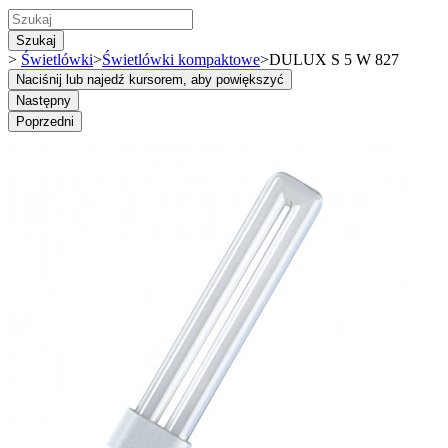
Szukaj
>
Świetlówki
>
Świetlówki kompaktowe
>
DULUX S 5 W 827
Naciśnij lub najedź kursorem, aby powiększyć
Następny
Poprzedni