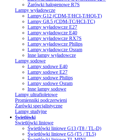
Żarówki halogenowe R7S
Lampy wyładowcze
Lampy G12 (CDM-T/HCI-T/HQI-T)
Lampy G8.5 (CDM-TC/HCI-TC)
Lampy wyładowcze E27
Lampy wyładowcze E40
Lampy wyładowcze RX7S
Lampy wyładowcze Philips
Lampy wyładowcze Osram
Inne lampy wyładowcze
Lampy sodowe
Lampy sodowe E40
Lampy sodowe E27
Lampy sodowe Philips
Lampy sodowe Osram
Inne lampy sodowe
Lampy ultrafioletowe
Promienniki podczerwieni
Żarówki specjalistyczne
Lampy studyjne
Świetlówki
Świetlówki liniowe
Świetlówki liniowe G13 (T8 / TL-D)
Świetlówki liniowe G5 (T5 / TL5)
Świetlówki liniowe TL MINI