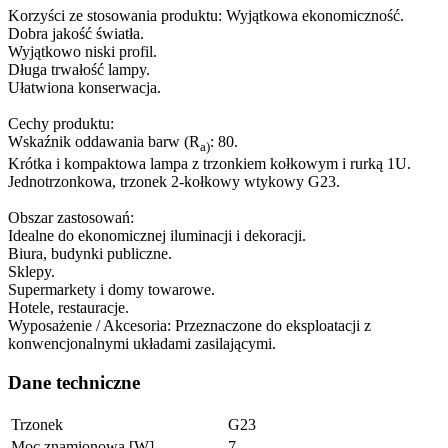
Korzyści ze stosowania produktu: Wyjątkowa ekonomiczność.
Dobra jakość światła.
Wyjątkowo niski profil.
Długa trwałość lampy.
Ułatwiona konserwacja.
Cechy produktu:
Wskaźnik oddawania barw (R
: 80.
a)
Krótka i kompaktowa lampa z trzonkiem kołkowym i rurką 1U.
Jednotrzonkowa, trzonek 2-kołkowy wtykowy G23.
Obszar zastosowań:
Idealne do ekonomicznej iluminacji i dekoracji.
Biura, budynki publiczne.
Sklepy.
Supermarkety i domy towarowe.
Hotele, restauracje.
Wyposażenie / Akcesoria: Przeznaczone do eksploatacji z
konwencjonalnymi układami zasilającymi.
Dane techniczne
Trzonek
G23
Moc znamionowa [W]
7