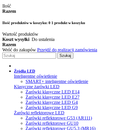
Ilość
Razem
Ilość produktów w koszyku:
0
1 produkt w koszyku
Wartość produktów
Koszt wysyłki
Do ustalenia
Razem
Wróć do zakupów
Przejdź do realizacji zamówienia
Szukaj
Źródła LED
Inteligentne oświetlenie
SMART+ inteligentne oświetlenie
Klasyczne żarówki LED
Żarówki klasyczne LED E14
Żarówki klasyczne LED E27
Żarówki klasyczne LED G4
Żarówki klasyczne LED G9
Żarówki reflektorowe LED
Żarówki reflektorowe G53 (AR111)
Żarówki reflektorowe GU10
Żarówki reflektorowe GU5.3 (MR16)