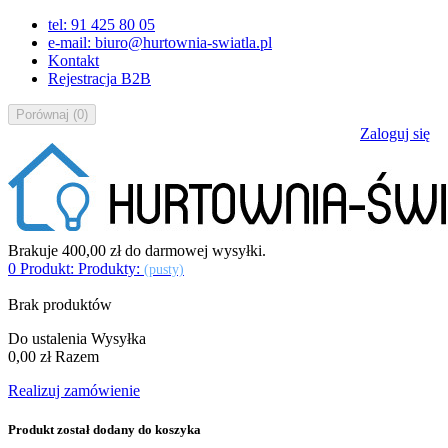
tel: 91 425 80 05
e-mail: biuro@hurtownia-swiatla.pl
Kontakt
Rejestracja B2B
Porównaj
(
0
)
Zaloguj się
Brakuje
400,00 zł
do darmowej wysyłki.
0
Produkt:
Produkty:
(pusty)
Brak produktów
Do ustalenia
Wysyłka
0,00 zł
Razem
Realizuj zamówienie
Produkt został dodany do koszyka