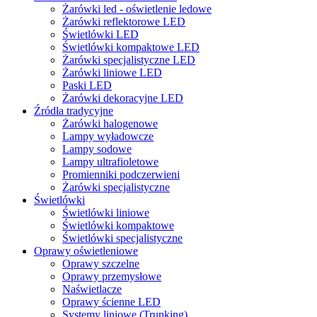
Żarówki led - oświetlenie ledowe
Żarówki reflektorowe LED
Świetlówki LED
Świetlówki kompaktowe LED
Żarówki specjalistyczne LED
Żarówki liniowe LED
Paski LED
Żarówki dekoracyjne LED
Źródła tradycyjne
Żarówki halogenowe
Lampy wyładowcze
Lampy sodowe
Lampy ultrafioletowe
Promienniki podczerwieni
Żarówki specjalistyczne
Świetlówki
Świetlówki liniowe
Świetlówki kompaktowe
Świetlówki specjalistyczne
Oprawy oświetleniowe
Oprawy szczelne
Oprawy przemysłowe
Naświetlacze
Oprawy ścienne LED
Systemy liniowe (Trunking)