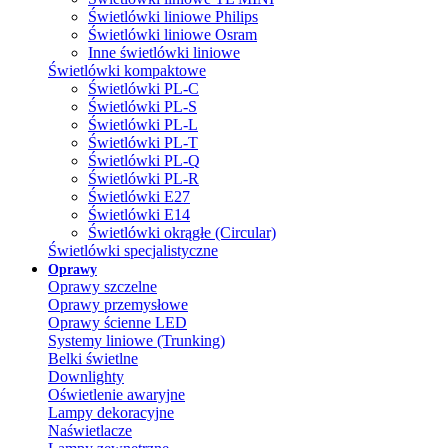
Świetlówki liniowe Philips
Świetlówki liniowe Osram
Inne świetlówki liniowe
Świetlówki kompaktowe
Świetlówki PL-C
Świetlówki PL-S
Świetlówki PL-L
Świetlówki PL-T
Świetlówki PL-Q
Świetlówki PL-R
Świetlówki E27
Świetlówki E14
Świetlówki okrągłe (Circular)
Świetlówki specjalistyczne
Oprawy
Oprawy szczelne
Oprawy przemysłowe
Oprawy ścienne LED
Systemy liniowe (Trunking)
Belki świetlne
Downlighty
Oświetlenie awaryjne
Lampy dekoracyjne
Naświetlacze