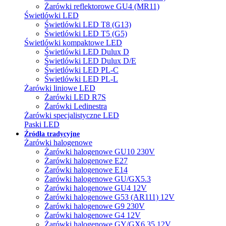
Żarówki reflektorowe GU4 (MR11)
Świetlówki LED
Świetlówki LED T8 (G13)
Świetlówki LED T5 (G5)
Świetlówki kompaktowe LED
Świetlówki LED Dulux D
Świetlówki LED Dulux D/E
Świetlówki LED PL-C
Świetlówki LED PL-L
Żarówki liniowe LED
Żarówki LED R7S
Żarówki Ledinestra
Żarówki specjalistyczne LED
Paski LED
Źródła tradycyjne
Żarówki halogenowe
Żarówki halogenowe GU10 230V
Żarówki halogenowe E27
Żarówki halogenowe E14
Żarówki halogenowe GU/GX5.3
Żarówki halogenowe GU4 12V
Żarówki halogenowe G53 (AR111) 12V
Żarówki halogenowe G9 230V
Żarówki halogenowe G4 12V
Żarówki halogenowe GY/GX6.35 12V