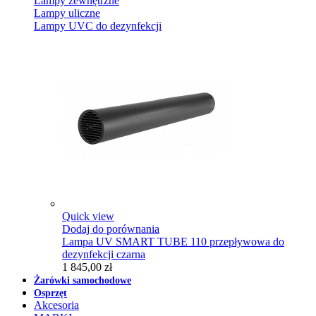
Lampy zewnętrzne
Lampy uliczne
Lampy UVC do dezynfekcji
Quick view
Dodaj do porównania
Lampa UV SMART TUBE 110 przepływowa do
dezynfekcji czarna
1 845,00 zł
Żarówki samochodowe
Osprzęt
Akcesoria