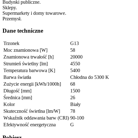
Budynki publiczne.
Sklepy.
Supermarkety i domy towarowe.
Przemysł.
Dane techniczne
Trzonek
G13
Moc znamionowa [W]
58
Znamionowa trwałość [h]
20000
Strumień świetlny [lm]
4550
Temperatura barwowa [K]
5400
Barwa światła
Chłodna do 5300 K
Zużycie energii [kWh/1000h]
68
Długość [mm]
1500
Średnica [mm]
26
Kolor
Biały
Skuteczność świetlna [lm/W]
78
Wskaźnik oddawania barw (CRI)
90-100
Efektywność energetyczna
G
Pobierz