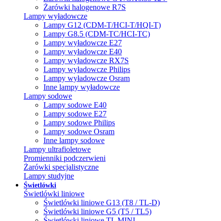
Żarówki halogenowe R7S
Lampy wyładowcze
Lampy G12 (CDM-T/HCI-T/HQI-T)
Lampy G8.5 (CDM-TC/HCI-TC)
Lampy wyładowcze E27
Lampy wyładowcze E40
Lampy wyładowcze RX7S
Lampy wyładowcze Philips
Lampy wyładowcze Osram
Inne lampy wyładowcze
Lampy sodowe
Lampy sodowe E40
Lampy sodowe E27
Lampy sodowe Philips
Lampy sodowe Osram
Inne lampy sodowe
Lampy ultrafioletowe
Promienniki podczerwieni
Żarówki specjalistyczne
Lampy studyjne
Świetlówki
Świetlówki liniowe
Świetlówki liniowe G13 (T8 / TL-D)
Świetlówki liniowe G5 (T5 / TL5)
Świetlówki liniowe TL MINI