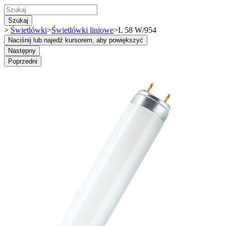
Szukaj
>
Świetlówki
>
Świetlówki liniowe
>
L 58 W/954
Naciśnij lub najedź kursorem, aby powiększyć
Następny
Poprzedni