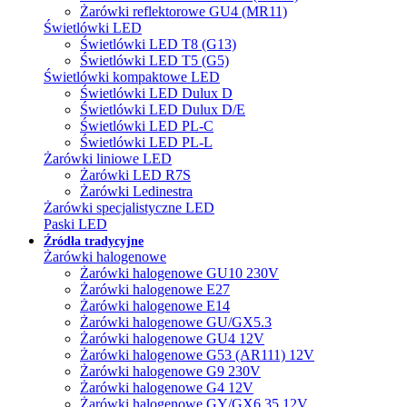
Żarówki reflektorowe GU4 (MR11)
Świetlówki LED
Świetlówki LED T8 (G13)
Świetlówki LED T5 (G5)
Świetlówki kompaktowe LED
Świetlówki LED Dulux D
Świetlówki LED Dulux D/E
Świetlówki LED PL-C
Świetlówki LED PL-L
Żarówki liniowe LED
Żarówki LED R7S
Żarówki Ledinestra
Żarówki specjalistyczne LED
Paski LED
Źródła tradycyjne
Żarówki halogenowe
Żarówki halogenowe GU10 230V
Żarówki halogenowe E27
Żarówki halogenowe E14
Żarówki halogenowe GU/GX5.3
Żarówki halogenowe GU4 12V
Żarówki halogenowe G53 (AR111) 12V
Żarówki halogenowe G9 230V
Żarówki halogenowe G4 12V
Żarówki halogenowe GY/GX6.35 12V