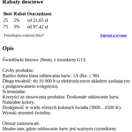
Rabaty ilościowe
Ilość
Rabat
Oszczędzasz
25
2%
od
21,65 zł
75
3%
od
97,42 zł
Potrzebujesz większej ilości?
Zapytaj o wycenę
Opis
Świetlówki liniowe 26mm, z trzonkiem G13.
Cechy produktu:
Bardzo dobra klasa oddawania barw: 1A (Ra: ≥ 90).
Długa trwałość: do 16 000 h (z elektronicznym układem zasilającym
z podgrzewaniem wstępnym).
Ściemnialne.
Korzyści ze stosowania produktu: Doskonałe oddawanie barw.
Naturalne kolory.
Dostępność w wielu różnych kolorach światła (3000…6500 K).
Wysoki strumień świetlny.
Obszar zastosowań:
Idealne tam, gdzie oddawanie barw jest ważnym czynnikiem.