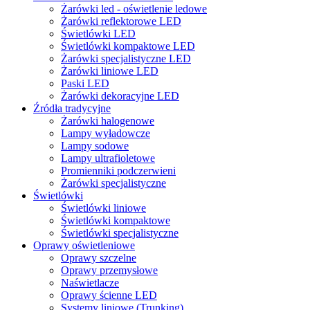
Żarówki led - oświetlenie ledowe
Żarówki reflektorowe LED
Świetlówki LED
Świetlówki kompaktowe LED
Żarówki specjalistyczne LED
Żarówki liniowe LED
Paski LED
Żarówki dekoracyjne LED
Źródła tradycyjne
Żarówki halogenowe
Lampy wyładowcze
Lampy sodowe
Lampy ultrafioletowe
Promienniki podczerwieni
Żarówki specjalistyczne
Świetlówki
Świetlówki liniowe
Świetlówki kompaktowe
Świetlówki specjalistyczne
Oprawy oświetleniowe
Oprawy szczelne
Oprawy przemysłowe
Naświetlacze
Oprawy ścienne LED
Systemy liniowe (Trunking)