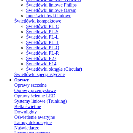
Świetlówki liniowe Philips
Świetlówki liniowe Osram
Inne świetlówki liniowe
Świetlówki kompaktowe
Świetlówki PL-C
Świetlówki PL-S
Świetlówki PL-L
Świetlówki PL-T
Świetlówki PL-Q
Świetlówki PL-R
Świetlówki E27
Świetlówki E14
Świetlówki okrągłe (Circular)
Świetlówki specjalistyczne
Oprawy
Oprawy szczelne
Oprawy przemysłowe
Oprawy ścienne LED
Systemy liniowe (Trunking)
Belki świetlne
Downlighty
Oświetlenie awaryjne
Lampy dekoracyjne
Naświetlacze