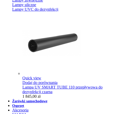
Lampy zewnętrzne
Lampy uliczne
Lampy UVC do dezynfekcji
Quick view
Dodaj do porównania
Lampa UV SMART TUBE 110 przepływowa do
dezynfekcji czarna
1 845,00 zł
Żarówki samochodowe
Osprzęt
Akcesoria