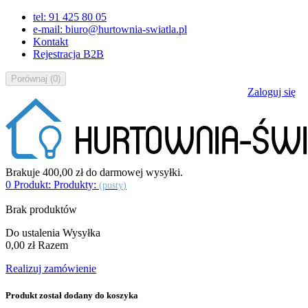
tel: 91 425 80 05
e-mail: biuro@hurtownia-swiatla.pl
Kontakt
Rejestracja B2B
Porównaj
(
0
)
Zaloguj się
Brakuje
400,00 zł
do darmowej wysyłki.
0
Produkt:
Produkty:
(pusty)
Brak produktów
Do ustalenia
Wysyłka
0,00 zł
Razem
Realizuj zamówienie
Produkt został dodany do koszyka