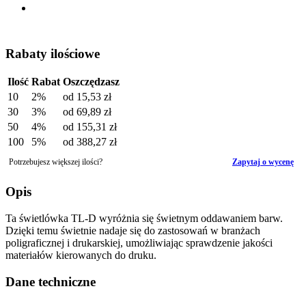
Rabaty ilościowe
Ilość
Rabat
Oszczędzasz
10
2%
od
15,53 zł
30
3%
od
69,89 zł
50
4%
od
155,31 zł
100
5%
od
388,27 zł
Potrzebujesz większej ilości?
Zapytaj o wycenę
Opis
Ta świetlówka TL-D wyróżnia się świetnym oddawaniem barw.
Dzięki temu świetnie nadaje się do zastosowań w branżach
poligraficznej i drukarskiej, umożliwiając sprawdzenie jakości
materiałów kierowanych do druku.
Dane techniczne