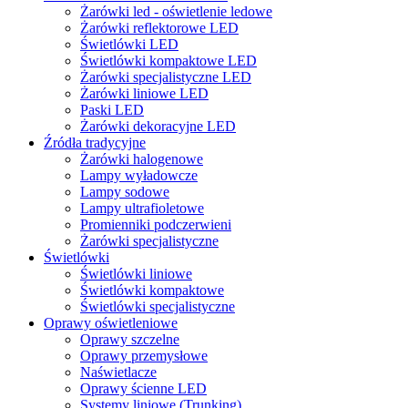
Żarówki led - oświetlenie ledowe
Żarówki reflektorowe LED
Świetlówki LED
Świetlówki kompaktowe LED
Żarówki specjalistyczne LED
Żarówki liniowe LED
Paski LED
Żarówki dekoracyjne LED
Źródła tradycyjne
Żarówki halogenowe
Lampy wyładowcze
Lampy sodowe
Lampy ultrafioletowe
Promienniki podczerwieni
Żarówki specjalistyczne
Świetlówki
Świetlówki liniowe
Świetlówki kompaktowe
Świetlówki specjalistyczne
Oprawy oświetleniowe
Oprawy szczelne
Oprawy przemysłowe
Naświetlacze
Oprawy ścienne LED
Systemy liniowe (Trunking)