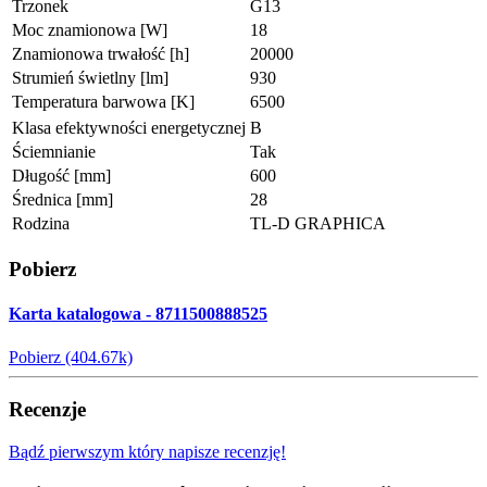
Trzonek
G13
Moc znamionowa [W]
18
Znamionowa trwałość [h]
20000
Strumień świetlny [lm]
930
Temperatura barwowa [K]
6500
Klasa efektywności energetycznej
B
Ściemnianie
Tak
Długość [mm]
600
Średnica [mm]
28
Rodzina
TL-D GRAPHICA
Pobierz
Karta katalogowa - 8711500888525
Pobierz (404.67k)
Recenzje
Bądź pierwszym który napisze recenzję!