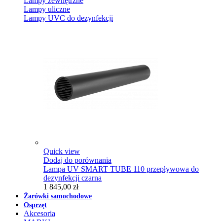
Lampy zewnętrzne
Lampy uliczne
Lampy UVC do dezynfekcji
Quick view
Dodaj do porównania
Lampa UV SMART TUBE 110 przepływowa do
dezynfekcji czarna
1 845,00 zł
Żarówki samochodowe
Osprzęt
Akcesoria