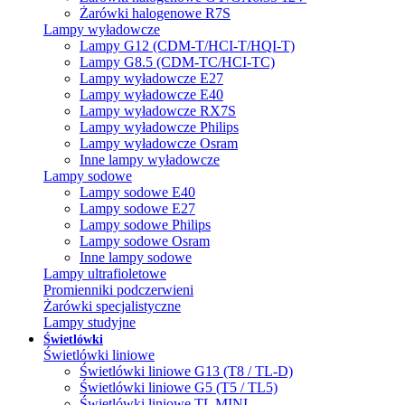
Żarówki halogenowe R7S
Lampy wyładowcze
Lampy G12 (CDM-T/HCI-T/HQI-T)
Lampy G8.5 (CDM-TC/HCI-TC)
Lampy wyładowcze E27
Lampy wyładowcze E40
Lampy wyładowcze RX7S
Lampy wyładowcze Philips
Lampy wyładowcze Osram
Inne lampy wyładowcze
Lampy sodowe
Lampy sodowe E40
Lampy sodowe E27
Lampy sodowe Philips
Lampy sodowe Osram
Inne lampy sodowe
Lampy ultrafioletowe
Promienniki podczerwieni
Żarówki specjalistyczne
Lampy studyjne
Świetlówki
Świetlówki liniowe
Świetlówki liniowe G13 (T8 / TL-D)
Świetlówki liniowe G5 (T5 / TL5)
Świetlówki liniowe TL MINI