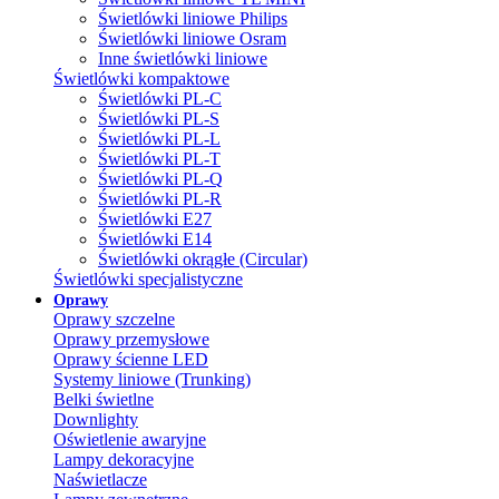
Świetlówki liniowe Philips
Świetlówki liniowe Osram
Inne świetlówki liniowe
Świetlówki kompaktowe
Świetlówki PL-C
Świetlówki PL-S
Świetlówki PL-L
Świetlówki PL-T
Świetlówki PL-Q
Świetlówki PL-R
Świetlówki E27
Świetlówki E14
Świetlówki okrągłe (Circular)
Świetlówki specjalistyczne
Oprawy
Oprawy szczelne
Oprawy przemysłowe
Oprawy ścienne LED
Systemy liniowe (Trunking)
Belki świetlne
Downlighty
Oświetlenie awaryjne
Lampy dekoracyjne
Naświetlacze