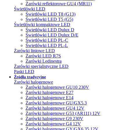
Żarówki reflektorowe GU4 (MR11)
Świetlówki LED
Świetlówki LED T8 (G13)
Świetlówki LED T5 (G5)
Świetlówki kompaktowe LED
Świetlówki LED Dulux D
Świetlówki LED Dulux D/E
Świetlówki LED PL-C
Świetlówki LED PL-L
Żarówki liniowe LED
Żarówki LED R7S
Żarówki Ledinestra
Żarówki specjalistyczne LED
Paski LED
Źródła tradycyjne
Żarówki halogenowe
Żarówki halogenowe GU10 230V
Żarówki halogenowe E27
Żarówki halogenowe E14
Żarówki halogenowe GU/GX5.3
Żarówki halogenowe GU4 12V
Żarówki halogenowe G53 (AR111) 12V
Żarówki halogenowe G9 230V
Żarówki halogenowe G4 12V
Żarówki halogenowe GY/GX6.35 12V