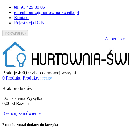
tel: 91 425 80 05
e-mail: biuro@hurtownia-swiatla.pl
Kontakt
Rejestracja B2B
Porównaj
(
0
)
Zaloguj się
Brakuje
400,00 zł
do darmowej wysyłki.
0
Produkt:
Produkty:
(pusty)
Brak produktów
Do ustalenia
Wysyłka
0,00 zł
Razem
Realizuj zamówienie
Produkt został dodany do koszyka