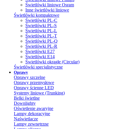
Świetlówki liniowe Osram
Inne świetlówki liniowe
Świetlówki kompaktowe
Świetlówki PL-C
Świetlówki PL-S
Świetlówki PL-L
Świetlówki PL-T
Świetlówki PL-Q
Świetlówki PL-R
Świetlówki E27
Świetlówki E14
Świetlówki okrągłe (Circular)
Świetlówki specjalistyczne
Oprawy
Oprawy szczelne
Oprawy przemysłowe
Oprawy ścienne LED
Systemy liniowe (Trunking)
Belki świetlne
Downlighty
Oświetlenie awaryjne
Lampy dekoracyjne
Naświetlacze
Lampy zewnętrzne