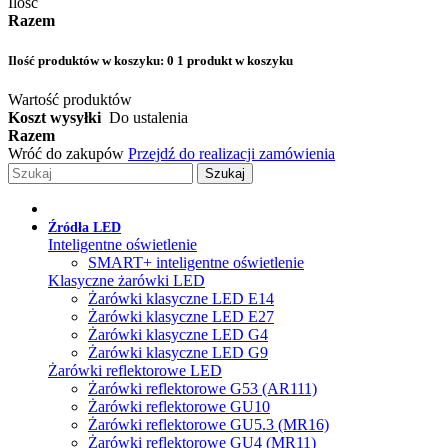
Ilość
Razem
Ilość produktów w koszyku:
0
1 produkt w koszyku
Wartość produktów
Koszt wysyłki
Do ustalenia
Razem
Wróć do zakupów
Przejdź do realizacji zamówienia
Szukaj
Źródła LED
Inteligentne oświetlenie
SMART+ inteligentne oświetlenie
Klasyczne żarówki LED
Żarówki klasyczne LED E14
Żarówki klasyczne LED E27
Żarówki klasyczne LED G4
Żarówki klasyczne LED G9
Żarówki reflektorowe LED
Żarówki reflektorowe G53 (AR111)
Żarówki reflektorowe GU10
Żarówki reflektorowe GU5.3 (MR16)
Żarówki reflektorowe GU4 (MR11)