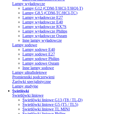
Lampy wyładowcze
Lampy G12 (CDM-T/HCI-T/HQI-T)
Lampy G8.5 (CDM-TC/HCI-TC)
Lampy wyładowcze E27
Lampy wyładowcze E40
Lampy wyładowcze RX7S
Lampy wyładowcze Philips
Lampy wyładowcze Osram
Inne lampy wyładowcze
Lampy sodowe
Lampy sodowe E40
Lampy sodowe E27
Lampy sodowe Philips
Lampy sodowe Osram
Inne lampy sodowe
Lampy ultrafioletowe
Promienniki podczerwieni
Żarówki specjalistyczne
Lampy studyjne
Świetlówki
Świetlówki liniowe
Świetlówki liniowe G13 (T8 / TL-D)
Świetlówki liniowe G5 (T5 / TL5)
Świetlówki liniowe TL MINI
Świetlówki liniowe Philips