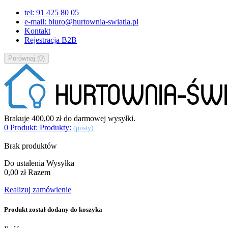
tel: 91 425 80 05
e-mail: biuro@hurtownia-swiatla.pl
Kontakt
Rejestracja B2B
Porównaj
(
0
)
Brakuje
400,00 zł
do darmowej wysyłki.
0
Produkt:
Produkty:
(pusty)
Brak produktów
Do ustalenia
Wysyłka
0,00 zł
Razem
Realizuj zamówienie
Produkt został dodany do koszyka