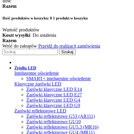
Ilość
Razem
Ilość produktów w koszyku:
0
1 produkt w koszyku
Wartość produktów
Koszt wysyłki
Do ustalenia
Razem
Wróć do zakupów
Przejdź do realizacji zamówienia
Szukaj
Źródła LED
Inteligentne oświetlenie
SMART+ inteligentne oświetlenie
Klasyczne żarówki LED
Żarówki klasyczne LED E14
Żarówki klasyczne LED E27
Żarówki klasyczne LED G4
Żarówki klasyczne LED G9
Żarówki reflektorowe LED
Żarówki reflektorowe G53 (AR111)
Żarówki reflektorowe GU10
Żarówki reflektorowe GU5.3 (MR16)
Żarówki reflektorowe GU4 (MR11)