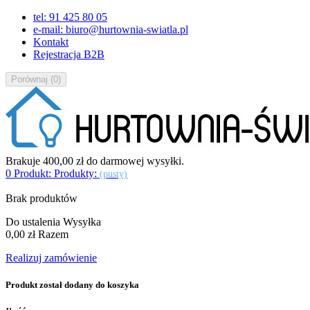
tel: 91 425 80 05
e-mail: biuro@hurtownia-swiatla.pl
Kontakt
Rejestracja B2B
Porównaj
(
0
)
Brakuje
400,00 zł
do darmowej wysyłki.
0
Produkt:
Produkty:
(pusty)
Brak produktów
Do ustalenia
Wysyłka
0,00 zł
Razem
Realizuj zamówienie
Produkt został dodany do koszyka