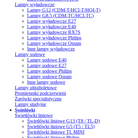
Lampy wyładowcze
Lampy G12 (CDM-T/HCI-T/HQI-T)
Lampy G8.5 (CDM-TC/HCI-TC)
Lampy wyładowcze E27
Lampy wyładowcze E40
Lampy wyładowcze RX7S
Lampy wyładowcze Philips
Lampy wyładowcze Osram
Inne lampy wyładowcze
Lampy sodowe
Lampy sodowe E40
Lampy sodowe E27
Lampy sodowe Philips
Lampy sodowe Osram
Inne lampy sodowe
Lampy ultrafioletowe
Promienniki podczerwieni
Żarówki specjalistyczne
Lampy studyjne
Świetlówki
Świetlówki liniowe
Świetlówki liniowe G13 (T8 / TL-D)
Świetlówki liniowe G5 (T5 / TL5)
Świetlówki liniowe TL MINI
Świetlówki liniowe Philips