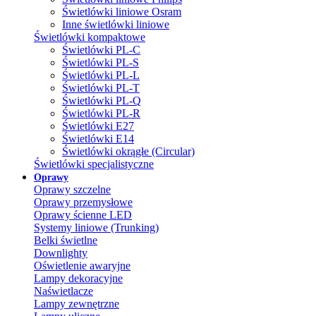
Świetlówki liniowe Osram
Inne świetlówki liniowe
Świetlówki kompaktowe
Świetlówki PL-C
Świetlówki PL-S
Świetlówki PL-L
Świetlówki PL-T
Świetlówki PL-Q
Świetlówki PL-R
Świetlówki E27
Świetlówki E14
Świetlówki okrągłe (Circular)
Świetlówki specjalistyczne
Oprawy
Oprawy szczelne
Oprawy przemysłowe
Oprawy ścienne LED
Systemy liniowe (Trunking)
Belki świetlne
Downlighty
Oświetlenie awaryjne
Lampy dekoracyjne
Naświetlacze
Lampy zewnętrzne