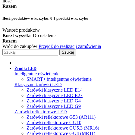
Ilość
Razem
Ilość produktów w koszyku:
0
1 produkt w koszyku
Wartość produktów
Koszt wysyłki
Do ustalenia
Razem
Wróć do zakupów
Przejdź do realizacji zamówienia
Szukaj
Źródła LED
Inteligentne oświetlenie
SMART+ inteligentne oświetlenie
Klasyczne żarówki LED
Żarówki klasyczne LED E14
Żarówki klasyczne LED E27
Żarówki klasyczne LED G4
Żarówki klasyczne LED G9
Żarówki reflektorowe LED
Żarówki reflektorowe G53 (AR111)
Żarówki reflektorowe GU10
Żarówki reflektorowe GU5.3 (MR16)
Żarówki reflektorowe GU4 (MR11)