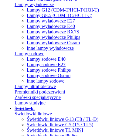
Lampy wyładowcze
Lampy G12 (CDM-T/HCI-T/HQI-T)
Lampy G8.5 (CDM-TC/HCI-TC)
Lampy wyładowcze E27
Lampy wyładowcze E40
Lampy wyładowcze RX7S
Lampy wyładowcze Philips
Lampy wyładowcze Osram
Inne lampy wyładowcze
Lampy sodowe
Lampy sodowe E40
Lampy sodowe E27
Lampy sodowe Philips
Lampy sodowe Osram
Inne lampy sodowe
Lampy ultrafioletowe
Promienniki podczerwieni
Żarówki specjalistyczne
Lampy studyjne
Świetlówki
Świetlówki liniowe
Świetlówki liniowe G13 (T8 / TL-D)
Świetlówki liniowe G5 (T5 / TL5)
Świetlówki liniowe TL MINI
Świetlówki liniowe Philips