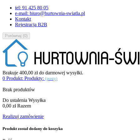
tel: 91 425 80 05
e-mail: biuro@hurtownia-swiatla.pl
Kontakt
Rejestracja B2B
Porównaj
(
0
)
Brakuje
400,00 zł
do darmowej wysyłki.
0
Produkt:
Produkty:
(pusty)
Brak produktów
Do ustalenia
Wysyłka
0,00 zł
Razem
Realizuj zamówienie
Produkt został dodany do koszyka