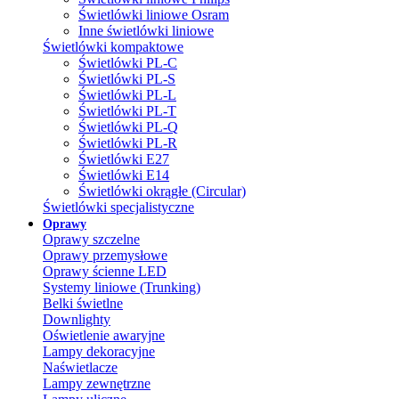
Świetlówki liniowe Osram
Inne świetlówki liniowe
Świetlówki kompaktowe
Świetlówki PL-C
Świetlówki PL-S
Świetlówki PL-L
Świetlówki PL-T
Świetlówki PL-Q
Świetlówki PL-R
Świetlówki E27
Świetlówki E14
Świetlówki okrągłe (Circular)
Świetlówki specjalistyczne
Oprawy
Oprawy szczelne
Oprawy przemysłowe
Oprawy ścienne LED
Systemy liniowe (Trunking)
Belki świetlne
Downlighty
Oświetlenie awaryjne
Lampy dekoracyjne
Naświetlacze
Lampy zewnętrzne