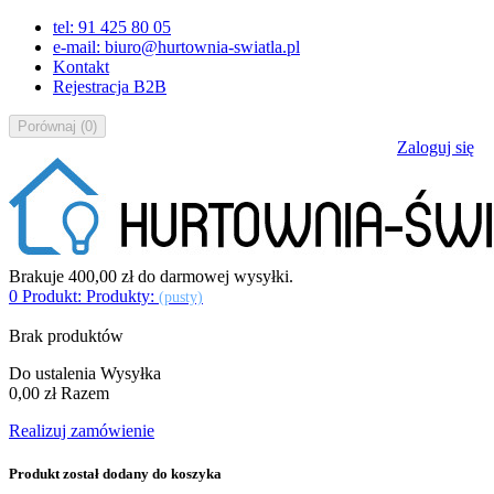
tel: 91 425 80 05
e-mail: biuro@hurtownia-swiatla.pl
Kontakt
Rejestracja B2B
Porównaj
(
0
)
Zaloguj się
Brakuje
400,00 zł
do darmowej wysyłki.
0
Produkt:
Produkty:
(pusty)
Brak produktów
Do ustalenia
Wysyłka
0,00 zł
Razem
Realizuj zamówienie
Produkt został dodany do koszyka