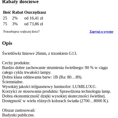
Rabaty ilościowe
Ilość
Rabat
Oszczędzasz
25
2%
od
16,41 zł
75
3%
od
73,86 zł
Potrzebujesz większej ilości?
Zapytaj o wycenę
Opis
Świetlówki liniowe 26mm, z trzonkiem G13.
Cechy produktu:
Bardzo dobre zachowanie strumienia świetlnego: 90 % w ciągu
całego cyklu trwałości lampy.
Dobra klasa oddawania barw: 1B (Ra: 80…89).
Ściemnialne.
Wysokiej jakości trójpasmowy luminofor: LUMILUX©.
Korzyści ze stosowania produktu: Sprawdzona technologia lamp.
Dobra ekonomiczność dzięki wysokiej skuteczności świetlnej.
Dostępność w wielu różnych kolorach światła (2700…8000 K).
Obszar zastosowań:
Budynki publiczne.