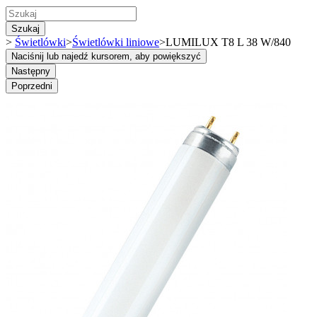
Szukaj
>
Świetlówki
>
Świetlówki liniowe
>
LUMILUX T8 L 38 W/840
Naciśnij lub najedź kursorem, aby powiększyć
Następny
Poprzedni