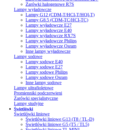
Żarówki halogenowe R7S
Lampy wyładowcze
Lampy G12 (CDM-T/HCI-T/HQI-T)
Lampy G8.5 (CDM-TC/HCI-TC)
Lampy wyładowcze E27
Lampy wyładowcze E40
Lampy wyładowcze RX7S
Lampy wyładowcze Philips
Lampy wyładowcze Osram
Inne lampy wyładowcze
Lampy sodowe
Lampy sodowe E40
Lampy sodowe E27
Lampy sodowe Philips
Lampy sodowe Osram
Inne lampy sodowe
Lampy ultrafioletowe
Promienniki podczerwieni
Żarówki specjalistyczne
Lampy studyjne
Świetlówki
Świetlówki liniowe
Świetlówki liniowe G13 (T8 / TL-D)
Świetlówki liniowe G5 (T5 / TL5)
Świetlówki liniowe TL MINI