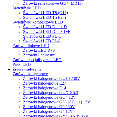
Żarówki reflektorowe GU4 (MR11)
Świetlówki LED
Świetlówki LED T8 (G13)
Świetlówki LED T5 (G5)
Świetlówki kompaktowe LED
Świetlówki LED Dulux D
Świetlówki LED Dulux D/E
Świetlówki LED PL-C
Świetlówki LED PL-L
Żarówki liniowe LED
Żarówki LED R7S
Żarówki Ledinestra
Żarówki specjalistyczne LED
Paski LED
Źródła tradycyjne
Żarówki halogenowe
Żarówki halogenowe GU10 230V
Żarówki halogenowe E27
Żarówki halogenowe E14
Żarówki halogenowe GU/GX5.3
Żarówki halogenowe GU4 12V
Żarówki halogenowe G53 (AR111) 12V
Żarówki halogenowe G9 230V
Żarówki halogenowe G4 12V
Żarówki halogenowe GY/GX6.35 12V