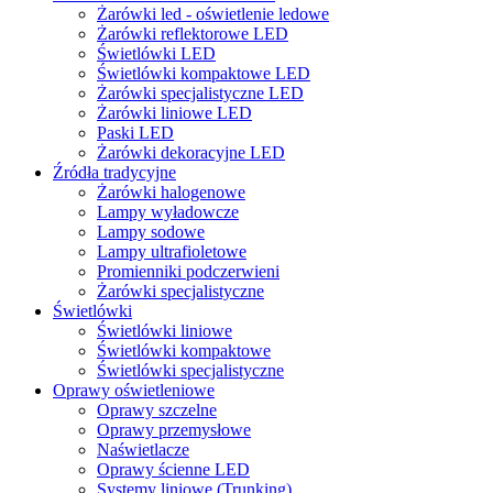
Żarówki led - oświetlenie ledowe
Żarówki reflektorowe LED
Świetlówki LED
Świetlówki kompaktowe LED
Żarówki specjalistyczne LED
Żarówki liniowe LED
Paski LED
Żarówki dekoracyjne LED
Źródła tradycyjne
Żarówki halogenowe
Lampy wyładowcze
Lampy sodowe
Lampy ultrafioletowe
Promienniki podczerwieni
Żarówki specjalistyczne
Świetlówki
Świetlówki liniowe
Świetlówki kompaktowe
Świetlówki specjalistyczne
Oprawy oświetleniowe
Oprawy szczelne
Oprawy przemysłowe
Naświetlacze
Oprawy ścienne LED
Systemy liniowe (Trunking)