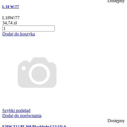
Dostępny
L 18 W/77
L18W/77
34,74 zł
Dodaj do koszyka
Szybki podgląd
Dodaj do porównania
Dostępny
F20W T12 BL368 Blacklight G13 UV-A