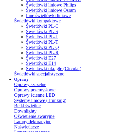
Świetlówki liniowe Philips
Świetlówki liniowe Osram
Inne świetlówki liniowe
Świetlówki kompaktowe
Świetlówki PL-C
Świetlówki PL-S
Świetlówki PL-L
Świetlówki PL-T
Świetlówki PL-Q
Świetlówki PL-R
Świetlówki E27
Świetlówki E14
Świetlówki okrągłe (Circular)
Świetlówki specjalistyczne
Oprawy
Oprawy szczelne
Oprawy przemysłowe
Oprawy ścienne LED
Systemy liniowe (Trunking)
Belki świetlne
Downlighty
Oświetlenie awaryjne
Lampy dekoracyjne
Naświetlacze