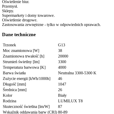
Oświetlenie biur.
Przemysł.
Sklepy.
Supermarkety i domy towarowe.
Oświetlenie drogowe.
Zastosowania zewnętrzne - tylko w odpowiednich oprawach.
Dane techniczne
Trzonek
G13
Moc znamionowa [W]
38
Znamionowa trwałość [h]
20000
Strumień świetlny [lm]
3300
Temperatura barwowa [K]
4000
Barwa światła
Neutralna 3300-5300 K
Zużycie energii [kWh/1000h]
46
Długość [mm]
1047
Średnica [mm]
26
Kolor
Biały
Rodzina
LUMILUX T8
Skuteczność świetlna [lm/W]
87
Wskaźnik oddawania barw (CRI)
80-89