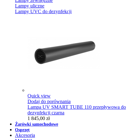
Lampy zewnętrzne
Lampy uliczne
Lampy UVC do dezynfekcji
Quick view
Dodaj do porównania
Lampa UV SMART TUBE 110 przepływowa do
dezynfekcji czarna
1 845,00 zł
Żarówki samochodowe
Osprzęt
Akcesoria