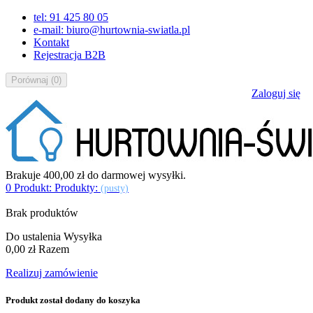
tel: 91 425 80 05
e-mail: biuro@hurtownia-swiatla.pl
Kontakt
Rejestracja B2B
Porównaj
(
0
)
Zaloguj się
Brakuje
400,00 zł
do darmowej wysyłki.
0
Produkt:
Produkty:
(pusty)
Brak produktów
Do ustalenia
Wysyłka
0,00 zł
Razem
Realizuj zamówienie
Produkt został dodany do koszyka