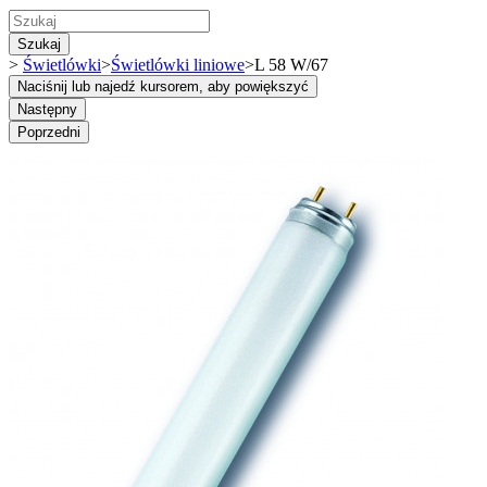
Szukaj
>
Świetlówki
>
Świetlówki liniowe
>
L 58 W/67
Naciśnij lub najedź kursorem, aby powiększyć
Następny
Poprzedni