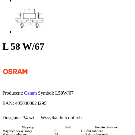
L 58 W/67
Producent:
Osram
Symbol:
L58W/67
EAN:
4050300024295
Dostępne:
34
szt.
Wysyłka do 5 dni rob.
Magazyn
Ilość
Termin dostawy
Magazyn wysyłkowy
0
1-2 dni robocze
Magazyn główny
34
do 5 dni roboczych