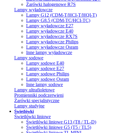
Żarówki halogenowe R7S
Lampy wyładowcze
Lampy G12 (CDM-T/HCI-T/HQI-T)
Lampy G8.5 (CDM-TC/HCI-TC)
Lampy wyładowcze E27
Lampy wyładowcze E40
Lampy wyładowcze RX7S
Lampy wyładowcze Philips
Lampy wyładowcze Osram
Inne lampy wyładowcze
Lampy sodowe
Lampy sodowe E40
Lampy sodowe E27
Lampy sodowe Philips
Lampy sodowe Osram
Inne lampy sodowe
Lampy ultrafioletowe
Promienniki podczerwieni
Żarówki specjalistyczne
Lampy studyjne
Świetlówki
Świetlówki liniowe
Świetlówki liniowe G13 (T8 / TL-D)
Świetlówki liniowe G5 (T5 / TL5)
Świetlówki liniowe TL MINI