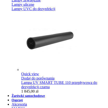
Lampy zewnętrzne
Lampy uliczne
Lampy UVC do dezynfekcji
Quick view
Dodaj do porównania
Lampa UV SMART TUBE 110 przepływowa do
dezynfekcji czarna
1 845,00 zł
Żarówki samochodowe
Osprzęt
Akcesoria