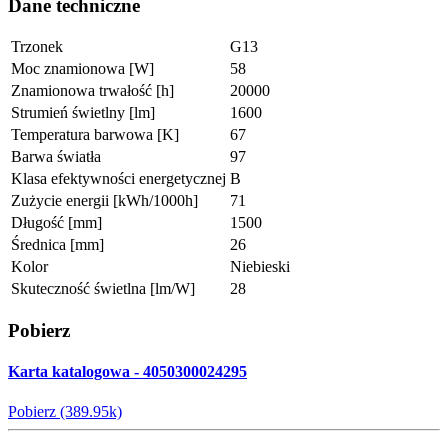
Dane techniczne
Trzonek
G13
Moc znamionowa [W]
58
Znamionowa trwałość [h]
20000
Strumień świetlny [lm]
1600
Temperatura barwowa [K]
67
Barwa światła
97
Klasa efektywności energetycznej
B
Zużycie energii [kWh/1000h]
71
Długość [mm]
1500
Średnica [mm]
26
Kolor
Niebieski
Skuteczność świetlna [lm/W]
28
Pobierz
Karta katalogowa - 4050300024295
Pobierz (389.95k)