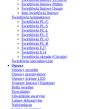
Świetlówki liniowe Philips
Świetlówki liniowe Osram
Inne świetlówki liniowe
Świetlówki kompaktowe
Świetlówki PL-C
Świetlówki PL-S
Świetlówki PL-L
Świetlówki PL-T
Świetlówki PL-Q
Świetlówki PL-R
Świetlówki E27
Świetlówki E14
Świetlówki okrągłe (Circular)
Świetlówki specjalistyczne
Oprawy
Oprawy szczelne
Oprawy przemysłowe
Oprawy ścienne LED
Systemy liniowe (Trunking)
Belki świetlne
Downlighty
Oświetlenie awaryjne
Lampy dekoracyjne
Naświetlacze