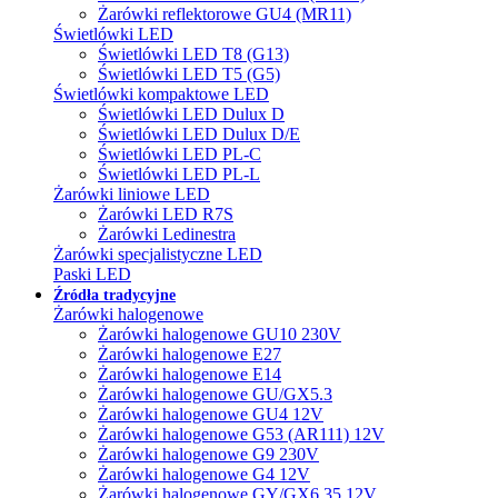
Żarówki reflektorowe GU4 (MR11)
Świetlówki LED
Świetlówki LED T8 (G13)
Świetlówki LED T5 (G5)
Świetlówki kompaktowe LED
Świetlówki LED Dulux D
Świetlówki LED Dulux D/E
Świetlówki LED PL-C
Świetlówki LED PL-L
Żarówki liniowe LED
Żarówki LED R7S
Żarówki Ledinestra
Żarówki specjalistyczne LED
Paski LED
Źródła tradycyjne
Żarówki halogenowe
Żarówki halogenowe GU10 230V
Żarówki halogenowe E27
Żarówki halogenowe E14
Żarówki halogenowe GU/GX5.3
Żarówki halogenowe GU4 12V
Żarówki halogenowe G53 (AR111) 12V
Żarówki halogenowe G9 230V
Żarówki halogenowe G4 12V
Żarówki halogenowe GY/GX6.35 12V