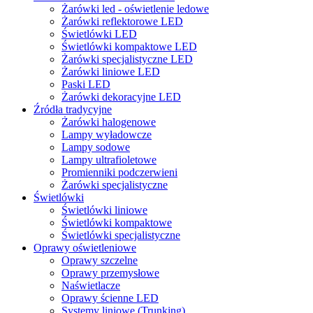
Żarówki led - oświetlenie ledowe
Żarówki reflektorowe LED
Świetlówki LED
Świetlówki kompaktowe LED
Żarówki specjalistyczne LED
Żarówki liniowe LED
Paski LED
Żarówki dekoracyjne LED
Źródła tradycyjne
Żarówki halogenowe
Lampy wyładowcze
Lampy sodowe
Lampy ultrafioletowe
Promienniki podczerwieni
Żarówki specjalistyczne
Świetlówki
Świetlówki liniowe
Świetlówki kompaktowe
Świetlówki specjalistyczne
Oprawy oświetleniowe
Oprawy szczelne
Oprawy przemysłowe
Naświetlacze
Oprawy ścienne LED
Systemy liniowe (Trunking)