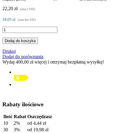
22,20 zł
(cena z VAT)
18,05 zł
(cena bez VAT)
Dodaj do koszyka
Drukuj
Dodaj do porównania
Wydaj
400,00 zł
więcej i otrzymaj bezpłatną wysyłkę!
Rabaty ilościowe
Ilość
Rabat
Oszczędzasz
10
2%
od
4,44 zł
30
3%
od
19,98 zł