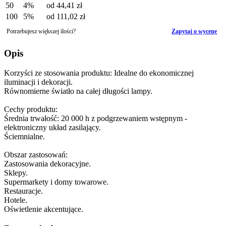
50
4%
od
44,41 zł
100
5%
od
111,02 zł
Potrzebujesz większej ilości?
Zapytaj o wycenę
Opis
Korzyści ze stosowania produktu: Idealne do ekonomicznej
iluminacji i dekoracji.
Równomierne światło na całej długości lampy.
Cechy produktu:
Średnia trwałość: 20 000 h z podgrzewaniem wstępnym -
elektroniczny układ zasilający.
Ściemnialne.
Obszar zastosowań:
Zastosowania dekoracyjne.
Sklepy.
Supermarkety i domy towarowe.
Restauracje.
Hotele.
Oświetlenie akcentujące.