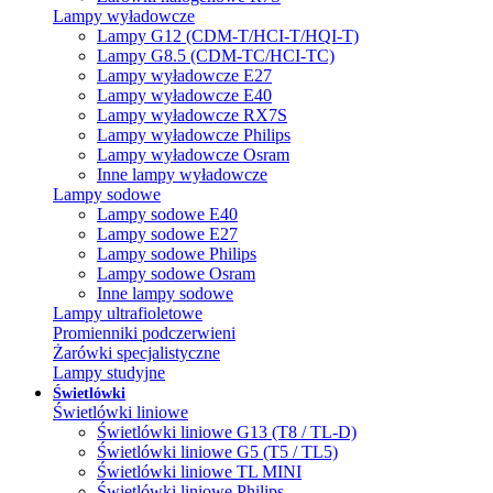
Lampy wyładowcze
Lampy G12 (CDM-T/HCI-T/HQI-T)
Lampy G8.5 (CDM-TC/HCI-TC)
Lampy wyładowcze E27
Lampy wyładowcze E40
Lampy wyładowcze RX7S
Lampy wyładowcze Philips
Lampy wyładowcze Osram
Inne lampy wyładowcze
Lampy sodowe
Lampy sodowe E40
Lampy sodowe E27
Lampy sodowe Philips
Lampy sodowe Osram
Inne lampy sodowe
Lampy ultrafioletowe
Promienniki podczerwieni
Żarówki specjalistyczne
Lampy studyjne
Świetlówki
Świetlówki liniowe
Świetlówki liniowe G13 (T8 / TL-D)
Świetlówki liniowe G5 (T5 / TL5)
Świetlówki liniowe TL MINI
Świetlówki liniowe Philips