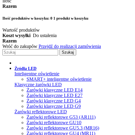
Ilość
Razem
Ilość produktów w koszyku:
0
1 produkt w koszyku
Wartość produktów
Koszt wysyłki
Do ustalenia
Razem
Wróć do zakupów
Przejdź do realizacji zamówienia
Szukaj
Źródła LED
Inteligentne oświetlenie
SMART+ inteligentne oświetlenie
Klasyczne żarówki LED
Żarówki klasyczne LED E14
Żarówki klasyczne LED E27
Żarówki klasyczne LED G4
Żarówki klasyczne LED G9
Żarówki reflektorowe LED
Żarówki reflektorowe G53 (AR111)
Żarówki reflektorowe GU10
Żarówki reflektorowe GU5.3 (MR16)
Żarówki reflektorowe GU4 (MR11)