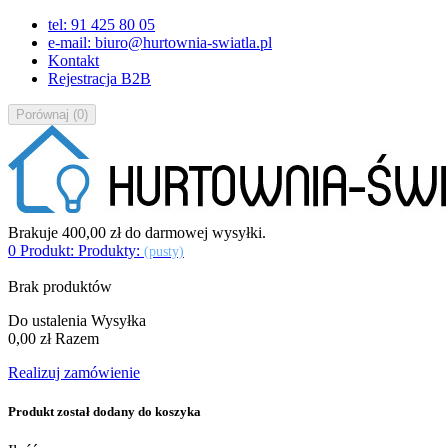
tel: 91 425 80 05
e-mail: biuro@hurtownia-swiatla.pl
Kontakt
Rejestracja B2B
Porównaj
(
0
)
Brakuje
400,00 zł
do darmowej wysyłki.
0
Produkt:
Produkty:
(pusty)
Brak produktów
Do ustalenia
Wysyłka
0,00 zł
Razem
Realizuj zamówienie
Produkt został dodany do koszyka