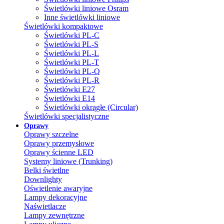
Świetlówki liniowe Osram
Inne świetlówki liniowe
Świetlówki kompaktowe
Świetlówki PL-C
Świetlówki PL-S
Świetlówki PL-L
Świetlówki PL-T
Świetlówki PL-Q
Świetlówki PL-R
Świetlówki E27
Świetlówki E14
Świetlówki okrągłe (Circular)
Świetlówki specjalistyczne
Oprawy
Oprawy szczelne
Oprawy przemysłowe
Oprawy ścienne LED
Systemy liniowe (Trunking)
Belki świetlne
Downlighty
Oświetlenie awaryjne
Lampy dekoracyjne
Naświetlacze
Lampy zewnętrzne