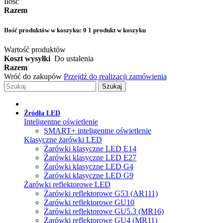
Ilość
Razem
Ilość produktów w koszyku:
0
1 produkt w koszyku
Wartość produktów
Koszt wysyłki
Do ustalenia
Razem
Wróć do zakupów
Przejdź do realizacji zamówienia
Szukaj
Źródła LED
Inteligentne oświetlenie
SMART+ inteligentne oświetlenie
Klasyczne żarówki LED
Żarówki klasyczne LED E14
Żarówki klasyczne LED E27
Żarówki klasyczne LED G4
Żarówki klasyczne LED G9
Żarówki reflektorowe LED
Żarówki reflektorowe G53 (AR111)
Żarówki reflektorowe GU10
Żarówki reflektorowe GU5.3 (MR16)
Żarówki reflektorowe GU4 (MR11)