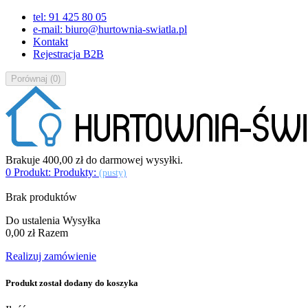
tel: 91 425 80 05
e-mail: biuro@hurtownia-swiatla.pl
Kontakt
Rejestracja B2B
Porównaj
(
0
)
Brakuje
400,00 zł
do darmowej wysyłki.
0
Produkt:
Produkty:
(pusty)
Brak produktów
Do ustalenia
Wysyłka
0,00 zł
Razem
Realizuj zamówienie
Produkt został dodany do koszyka