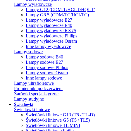
Lampy wyładowcze
Lampy G12 (CDM-T/HCI-T/HQI-T)
Lampy G8.5 (CDM-TC/HCI-TC)
Lampy wyładowcze E27
Lampy wyładowcze E40
Lampy wyładowcze RX7S
Lampy wyładowcze Philips
Lampy wyładowcze Osram
Inne lampy wyładowcze
Lampy sodowe
Lampy sodowe E40
Lampy sodowe E27
Lampy sodowe Philips
Lampy sodowe Osram
Inne lampy sodowe
Lampy ultrafioletowe
Promienniki podczerwieni
Żarówki specjalistyczne
Lampy studyjne
Świetlówki
Świetlówki liniowe
Świetlówki liniowe G13 (T8 / TL-D)
Świetlówki liniowe G5 (T5 / TL5)
Świetlówki liniowe TL MINI
Świetlówki liniowe Philips