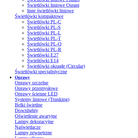
Świetlówki liniowe Osram
Inne świetlówki liniowe
Świetlówki kompaktowe
Świetlówki PL-C
Świetlówki PL-S
Świetlówki PL-L
Świetlówki PL-T
Świetlówki PL-Q
Świetlówki PL-R
Świetlówki E27
Świetlówki E14
Świetlówki okrągłe (Circular)
Świetlówki specjalistyczne
Oprawy
Oprawy szczelne
Oprawy przemysłowe
Oprawy ścienne LED
Systemy liniowe (Trunking)
Belki świetlne
Downlighty
Oświetlenie awaryjne
Lampy dekoracyjne
Naświetlacze
Lampy zewnętrzne