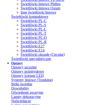
Świetlówki liniowe Philips
Świetlówki liniowe Osram
Inne świetlówki liniowe
Świetlówki kompaktowe
Świetlówki PL-C
Świetlówki PL-S
Świetlówki PL-L
Świetlówki PL-T
Świetlówki PL-Q
Świetlówki PL-R
Świetlówki E27
Świetlówki E14
Świetlówki okrągłe (Circular)
Świetlówki specjalistyczne
Oprawy
Oprawy szczelne
Oprawy przemysłowe
Oprawy ścienne LED
Systemy liniowe (Trunking)
Belki świetlne
Downlighty
Oświetlenie awaryjne
Lampy dekoracyjne
Naświetlacze