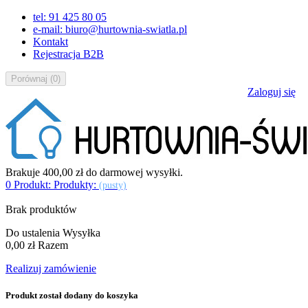
tel: 91 425 80 05
e-mail: biuro@hurtownia-swiatla.pl
Kontakt
Rejestracja B2B
Porównaj
(
0
)
Zaloguj się
Brakuje
400,00 zł
do darmowej wysyłki.
0
Produkt:
Produkty:
(pusty)
Brak produktów
Do ustalenia
Wysyłka
0,00 zł
Razem
Realizuj zamówienie
Produkt został dodany do koszyka