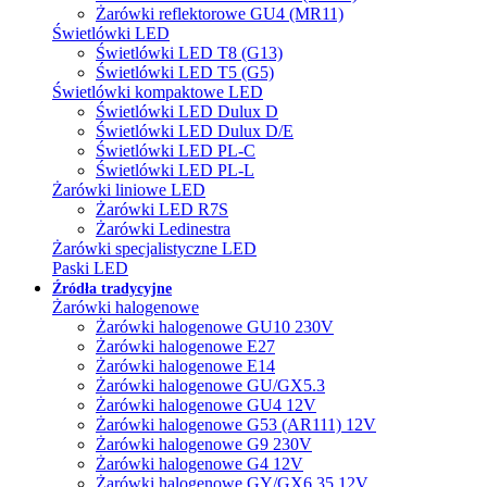
Żarówki reflektorowe GU4 (MR11)
Świetlówki LED
Świetlówki LED T8 (G13)
Świetlówki LED T5 (G5)
Świetlówki kompaktowe LED
Świetlówki LED Dulux D
Świetlówki LED Dulux D/E
Świetlówki LED PL-C
Świetlówki LED PL-L
Żarówki liniowe LED
Żarówki LED R7S
Żarówki Ledinestra
Żarówki specjalistyczne LED
Paski LED
Źródła tradycyjne
Żarówki halogenowe
Żarówki halogenowe GU10 230V
Żarówki halogenowe E27
Żarówki halogenowe E14
Żarówki halogenowe GU/GX5.3
Żarówki halogenowe GU4 12V
Żarówki halogenowe G53 (AR111) 12V
Żarówki halogenowe G9 230V
Żarówki halogenowe G4 12V
Żarówki halogenowe GY/GX6.35 12V