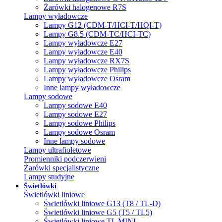
Żarówki halogenowe R7S
Lampy wyładowcze
Lampy G12 (CDM-T/HCI-T/HQI-T)
Lampy G8.5 (CDM-TC/HCI-TC)
Lampy wyładowcze E27
Lampy wyładowcze E40
Lampy wyładowcze RX7S
Lampy wyładowcze Philips
Lampy wyładowcze Osram
Inne lampy wyładowcze
Lampy sodowe
Lampy sodowe E40
Lampy sodowe E27
Lampy sodowe Philips
Lampy sodowe Osram
Inne lampy sodowe
Lampy ultrafioletowe
Promienniki podczerwieni
Żarówki specjalistyczne
Lampy studyjne
Świetlówki
Świetlówki liniowe
Świetlówki liniowe G13 (T8 / TL-D)
Świetlówki liniowe G5 (T5 / TL5)
Świetlówki liniowe TL MINI