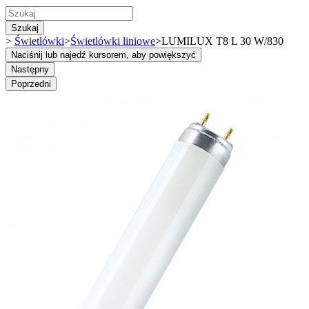
Szukaj
>
Świetlówki
>
Świetlówki liniowe
>
LUMILUX T8 L 30 W/830
Naciśnij lub najedź kursorem, aby powiększyć
Następny
Poprzedni