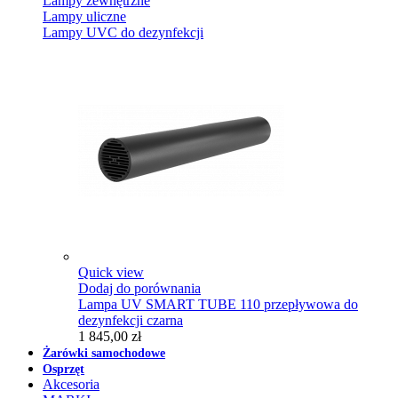
Lampy zewnętrzne
Lampy uliczne
Lampy UVC do dezynfekcji
Quick view
Dodaj do porównania
Lampa UV SMART TUBE 110 przepływowa do
dezynfekcji czarna
1 845,00 zł
Żarówki samochodowe
Osprzęt
Akcesoria