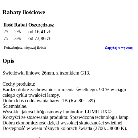
Rabaty ilościowe
Ilość
Rabat
Oszczędzasz
25
2%
od
16,41 zł
75
3%
od
73,86 zł
Potrzebujesz większej ilości?
Zapytaj o wycenę
Opis
Świetlówki liniowe 26mm, z trzonkiem G13.
Cechy produktu:
Bardzo dobre zachowanie strumienia świetlnego: 90 % w ciągu
całego cyklu trwałości lampy.
Dobra klasa oddawania barw: 1B (Ra: 80…89).
Ściemnialne.
Wysokiej jakości trójpasmowy luminofor: LUMILUX©.
Korzyści ze stosowania produktu: Sprawdzona technologia lamp.
Dobra ekonomiczność dzięki wysokiej skuteczności świetlnej.
Dostępność w wielu różnych kolorach światła (2700…8000 K).