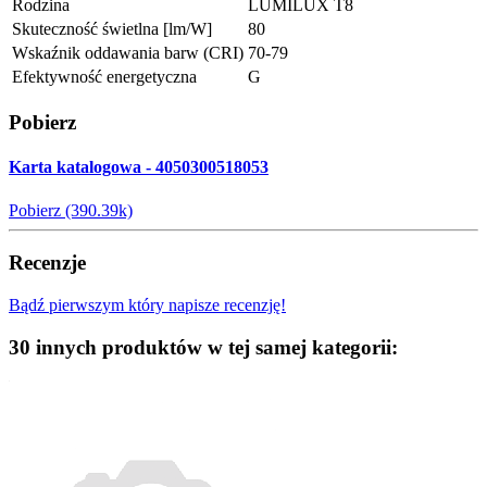
Rodzina
LUMILUX T8
Skuteczność świetlna [lm/W]
80
Wskaźnik oddawania barw (CRI)
70-79
Efektywność energetyczna
G
Pobierz
Karta katalogowa - 4050300518053
Pobierz (390.39k)
Recenzje
Bądź pierwszym który napisze recenzję!
30 innych produktów w tej samej kategorii: