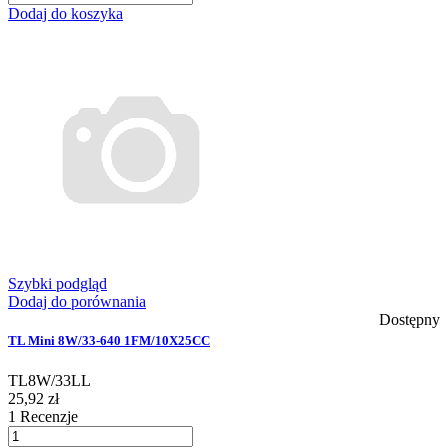
Dodaj do koszyka
Szybki podgląd
Dodaj do porównania
Dostępny
TL Mini 8W/33-640 1FM/10X25CC
TL8W/33LL
25,92 zł
1
Recenzje