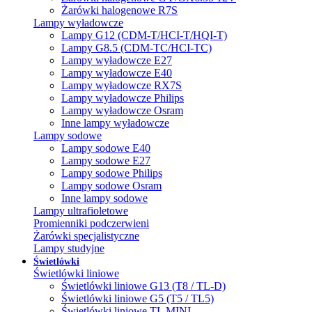
Żarówki halogenowe R7S
Lampy wyładowcze
Lampy G12 (CDM-T/HCI-T/HQI-T)
Lampy G8.5 (CDM-TC/HCI-TC)
Lampy wyładowcze E27
Lampy wyładowcze E40
Lampy wyładowcze RX7S
Lampy wyładowcze Philips
Lampy wyładowcze Osram
Inne lampy wyładowcze
Lampy sodowe
Lampy sodowe E40
Lampy sodowe E27
Lampy sodowe Philips
Lampy sodowe Osram
Inne lampy sodowe
Lampy ultrafioletowe
Promienniki podczerwieni
Żarówki specjalistyczne
Lampy studyjne
Świetlówki
Świetlówki liniowe
Świetlówki liniowe G13 (T8 / TL-D)
Świetlówki liniowe G5 (T5 / TL5)
Świetlówki liniowe TL MINI