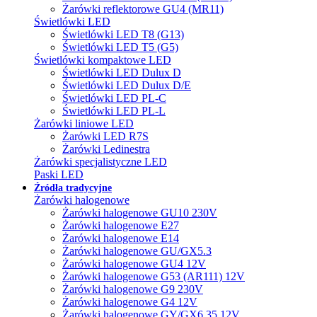
Żarówki reflektorowe GU4 (MR11)
Świetlówki LED
Świetlówki LED T8 (G13)
Świetlówki LED T5 (G5)
Świetlówki kompaktowe LED
Świetlówki LED Dulux D
Świetlówki LED Dulux D/E
Świetlówki LED PL-C
Świetlówki LED PL-L
Żarówki liniowe LED
Żarówki LED R7S
Żarówki Ledinestra
Żarówki specjalistyczne LED
Paski LED
Źródła tradycyjne
Żarówki halogenowe
Żarówki halogenowe GU10 230V
Żarówki halogenowe E27
Żarówki halogenowe E14
Żarówki halogenowe GU/GX5.3
Żarówki halogenowe GU4 12V
Żarówki halogenowe G53 (AR111) 12V
Żarówki halogenowe G9 230V
Żarówki halogenowe G4 12V
Żarówki halogenowe GY/GX6.35 12V