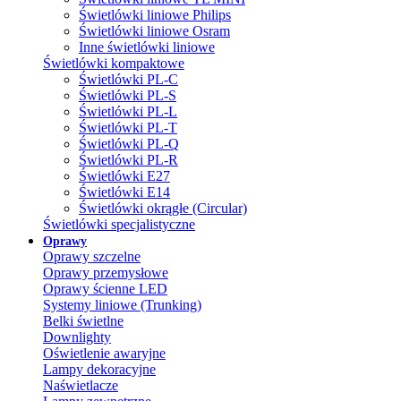
Świetlówki liniowe Philips
Świetlówki liniowe Osram
Inne świetlówki liniowe
Świetlówki kompaktowe
Świetlówki PL-C
Świetlówki PL-S
Świetlówki PL-L
Świetlówki PL-T
Świetlówki PL-Q
Świetlówki PL-R
Świetlówki E27
Świetlówki E14
Świetlówki okrągłe (Circular)
Świetlówki specjalistyczne
Oprawy
Oprawy szczelne
Oprawy przemysłowe
Oprawy ścienne LED
Systemy liniowe (Trunking)
Belki świetlne
Downlighty
Oświetlenie awaryjne
Lampy dekoracyjne
Naświetlacze