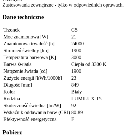
Zastosowania zewnętrzne - tylko w odpowiednich oprawach.
Dane techniczne
Trzonek
G5
Moc znamionowa [W]
21
Znamionowa trwałość [h]
24000
Strumień świetlny [lm]
1900
Temperatura barwowa [K]
3000
Barwa światła
Ciepła od 3300 K
Natężenie światła [cd]
1900
Zużycie energii [kWh/1000h]
23
Długość [mm]
849
Kolor
Biały
Rodzina
LUMILUX T5
Skuteczność świetlna [lm/W]
92
Wskaźnik oddawania barw (CRI)
80-89
Efektywność energetyczna
F
Pobierz