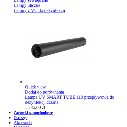
Lampy zewnętrzne
Lampy uliczne
Lampy UVC do dezynfekcji
Quick view
Dodaj do porównania
Lampa UV SMART TUBE 110 przepływowa do
dezynfekcji czarna
1 845,00 zł
Żarówki samochodowe
Osprzęt
Akcesoria