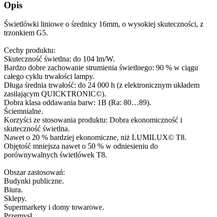
Opis
Świetlówki liniowe o średnicy 16mm, o wysokiej skuteczności, z
trzonkiem G5.
Cechy produktu:
Skuteczność świetlna: do 104 lm/W.
Bardzo dobre zachowanie strumienia świetlnego: 90 % w ciągu
całego cyklu trwałości lampy.
Długa średnia trwałość: do 24 000 h (z elektronicznym układem
zasilającym QUICKTRONIC©).
Dobra klasa oddawania barw: 1B (Ra: 80…89).
Ściemnialne.
Korzyści ze stosowania produktu: Dobra ekonomiczność i
skuteczność świetlna.
Nawet o 20 % bardziej ekonomiczne, niż LUMILUX© T8.
Objętość mniejsza nawet o 50 % w odniesieniu do
porównywalnych świetlówek T8.
Obszar zastosowań:
Budynki publiczne.
Biura.
Sklepy.
Supermarkety i domy towarowe.
Przemysł.