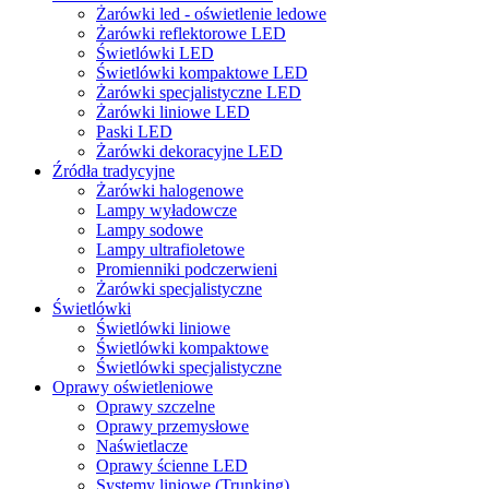
Żarówki led - oświetlenie ledowe
Żarówki reflektorowe LED
Świetlówki LED
Świetlówki kompaktowe LED
Żarówki specjalistyczne LED
Żarówki liniowe LED
Paski LED
Żarówki dekoracyjne LED
Źródła tradycyjne
Żarówki halogenowe
Lampy wyładowcze
Lampy sodowe
Lampy ultrafioletowe
Promienniki podczerwieni
Żarówki specjalistyczne
Świetlówki
Świetlówki liniowe
Świetlówki kompaktowe
Świetlówki specjalistyczne
Oprawy oświetleniowe
Oprawy szczelne
Oprawy przemysłowe
Naświetlacze
Oprawy ścienne LED
Systemy liniowe (Trunking)