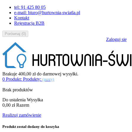
tel: 91 425 80 05
e-mail: biuro@hurtownia-swiatla.pl
Kontakt
Rejestracja B2B
Porównaj
(
0
)
Zaloguj się
Brakuje
400,00 zł
do darmowej wysyłki.
0
Produkt:
Produkty:
(pusty)
Brak produktów
Do ustalenia
Wysyłka
0,00 zł
Razem
Realizuj zamówienie
Produkt został dodany do koszyka