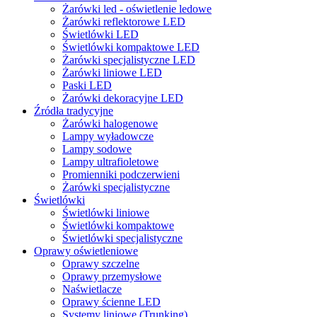
Żarówki led - oświetlenie ledowe
Żarówki reflektorowe LED
Świetlówki LED
Świetlówki kompaktowe LED
Żarówki specjalistyczne LED
Żarówki liniowe LED
Paski LED
Żarówki dekoracyjne LED
Źródła tradycyjne
Żarówki halogenowe
Lampy wyładowcze
Lampy sodowe
Lampy ultrafioletowe
Promienniki podczerwieni
Żarówki specjalistyczne
Świetlówki
Świetlówki liniowe
Świetlówki kompaktowe
Świetlówki specjalistyczne
Oprawy oświetleniowe
Oprawy szczelne
Oprawy przemysłowe
Naświetlacze
Oprawy ścienne LED
Systemy liniowe (Trunking)