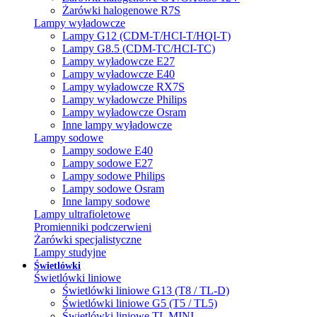
Żarówki halogenowe R7S
Lampy wyładowcze
Lampy G12 (CDM-T/HCI-T/HQI-T)
Lampy G8.5 (CDM-TC/HCI-TC)
Lampy wyładowcze E27
Lampy wyładowcze E40
Lampy wyładowcze RX7S
Lampy wyładowcze Philips
Lampy wyładowcze Osram
Inne lampy wyładowcze
Lampy sodowe
Lampy sodowe E40
Lampy sodowe E27
Lampy sodowe Philips
Lampy sodowe Osram
Inne lampy sodowe
Lampy ultrafioletowe
Promienniki podczerwieni
Żarówki specjalistyczne
Lampy studyjne
Świetlówki
Świetlówki liniowe
Świetlówki liniowe G13 (T8 / TL-D)
Świetlówki liniowe G5 (T5 / TL5)
Świetlówki liniowe TL MINI