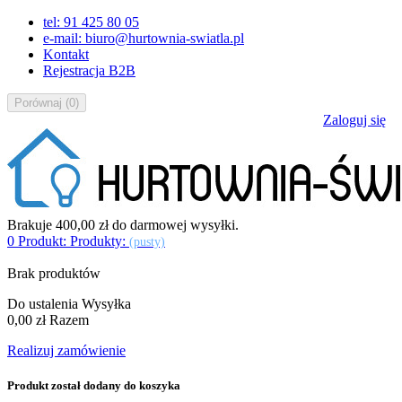
tel: 91 425 80 05
e-mail: biuro@hurtownia-swiatla.pl
Kontakt
Rejestracja B2B
Porównaj
(
0
)
Zaloguj się
Brakuje
400,00 zł
do darmowej wysyłki.
0
Produkt:
Produkty:
(pusty)
Brak produktów
Do ustalenia
Wysyłka
0,00 zł
Razem
Realizuj zamówienie
Produkt został dodany do koszyka