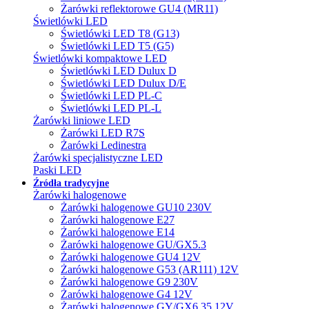
Żarówki reflektorowe GU4 (MR11)
Świetlówki LED
Świetlówki LED T8 (G13)
Świetlówki LED T5 (G5)
Świetlówki kompaktowe LED
Świetlówki LED Dulux D
Świetlówki LED Dulux D/E
Świetlówki LED PL-C
Świetlówki LED PL-L
Żarówki liniowe LED
Żarówki LED R7S
Żarówki Ledinestra
Żarówki specjalistyczne LED
Paski LED
Źródła tradycyjne
Żarówki halogenowe
Żarówki halogenowe GU10 230V
Żarówki halogenowe E27
Żarówki halogenowe E14
Żarówki halogenowe GU/GX5.3
Żarówki halogenowe GU4 12V
Żarówki halogenowe G53 (AR111) 12V
Żarówki halogenowe G9 230V
Żarówki halogenowe G4 12V
Żarówki halogenowe GY/GX6.35 12V