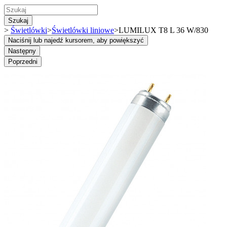
Szukaj
>
Świetlówki
>
Świetlówki liniowe
>
LUMILUX T8 L 36 W/830
Naciśnij lub najedź kursorem, aby powiększyć
Następny
Poprzedni