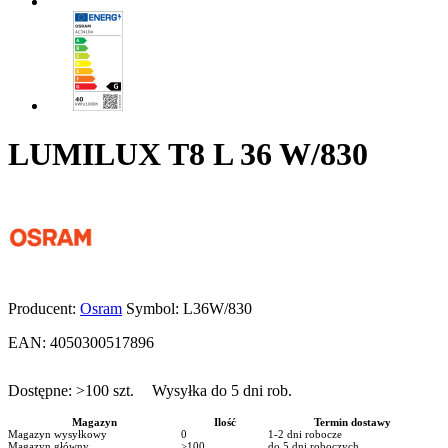
LUMILUX T8 L 36 W/830
Producent:
Osram
Symbol:
L36W/830
EAN:
4050300517896
Dostępne:
>100
szt.
Wysyłka do 5 dni rob.
Magazyn
Ilość
Termin dostawy
Magazyn wysyłkowy
0
1-2 dni robocze
Magazyn główny
>100
do 5 dni roboczych