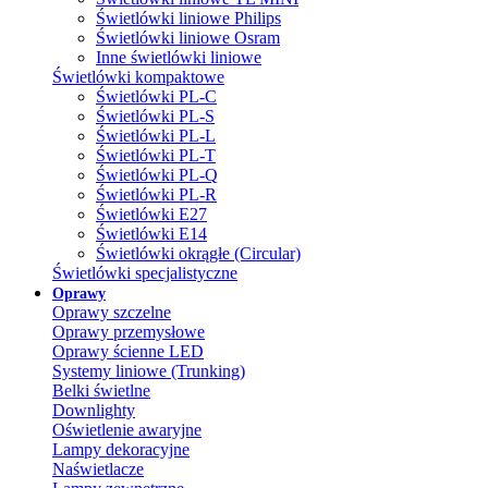
Świetlówki liniowe Philips
Świetlówki liniowe Osram
Inne świetlówki liniowe
Świetlówki kompaktowe
Świetlówki PL-C
Świetlówki PL-S
Świetlówki PL-L
Świetlówki PL-T
Świetlówki PL-Q
Świetlówki PL-R
Świetlówki E27
Świetlówki E14
Świetlówki okrągłe (Circular)
Świetlówki specjalistyczne
Oprawy
Oprawy szczelne
Oprawy przemysłowe
Oprawy ścienne LED
Systemy liniowe (Trunking)
Belki świetlne
Downlighty
Oświetlenie awaryjne
Lampy dekoracyjne
Naświetlacze