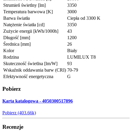
Strumień świetlny [lm]
3350
Temperatura barwowa [K]
3000
Barwa światła
Ciepła od 3300 K
Natężenie światła [cd]
3350
Zużycie energii [kWh/1000h]
43
Długość [mm]
1200
Średnica [mm]
26
Kolor
Biały
Rodzina
LUMILUX T8
Skuteczność świetlna [lm/W]
93
Wskaźnik oddawania barw (CRI)
70-79
Efektywność energetyczna
G
Pobierz
Karta katalogowa - 4050300517896
Pobierz (403.66k)
Recenzje