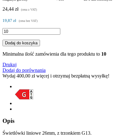
24,44 zł
(cena z VAT)
19,87 zł
(cena bez VAT)
Dodaj do koszyka
Minimalna ilość zamówienia dla tego produktu to
10
Drukuj
Dodaj do porównania
Wydaj
400,00 zł
więcej i otrzymaj bezpłatną wysyłkę!
Opis
Świetlówki liniowe 26mm, z trzonkiem G13.