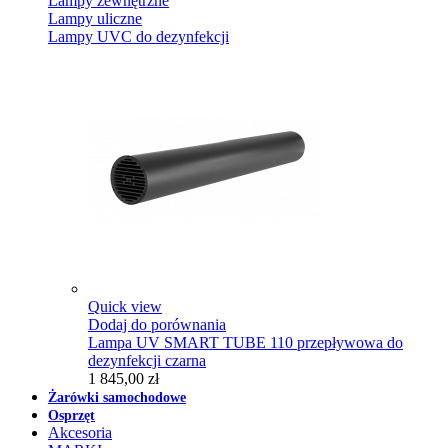
Lampy zewnętrzne
Lampy uliczne
Lampy UVC do dezynfekcji
Quick view
Dodaj do porównania
Lampa UV SMART TUBE 110 przepływowa do
dezynfekcji czarna
1 845,00 zł
Żarówki samochodowe
Osprzęt
Akcesoria