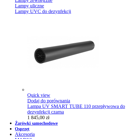
Lampy zewnętrzne
Lampy uliczne
Lampy UVC do dezynfekcji
Quick view
Dodaj do porównania
Lampa UV SMART TUBE 110 przepływowa do
dezynfekcji czarna
1 845,00 zł
Żarówki samochodowe
Osprzęt
Akcesoria