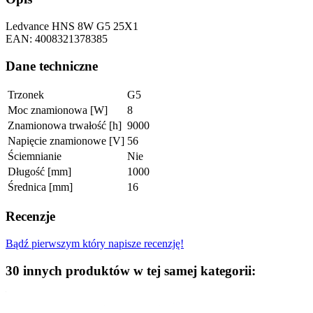
Ledvance HNS 8W G5 25X1
EAN: 4008321378385
Dane techniczne
Trzonek
G5
Moc znamionowa [W]
8
Znamionowa trwałość [h]
9000
Napięcie znamionowe [V]
56
Ściemnianie
Nie
Długość [mm]
1000
Średnica [mm]
16
Recenzje
Bądź pierwszym który napisze recenzję!
30 innych produktów w tej samej kategorii: