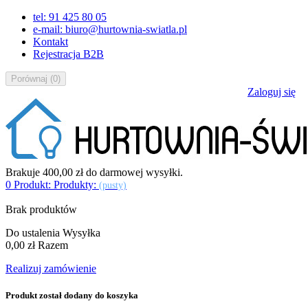
tel: 91 425 80 05
e-mail: biuro@hurtownia-swiatla.pl
Kontakt
Rejestracja B2B
Porównaj
(
0
)
Zaloguj się
Brakuje
400,00 zł
do darmowej wysyłki.
0
Produkt:
Produkty:
(pusty)
Brak produktów
Do ustalenia
Wysyłka
0,00 zł
Razem
Realizuj zamówienie
Produkt został dodany do koszyka