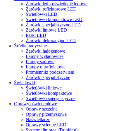
Żarówki led - oświetlenie ledowe
Żarówki reflektorowe LED
Świetlówki LED
Świetlówki kompaktowe LED
Żarówki specjalistyczne LED
Żarówki liniowe LED
Paski LED
Żarówki dekoracyjne LED
Źródła tradycyjne
Żarówki halogenowe
Lampy wyładowcze
Lampy sodowe
Lampy ultrafioletowe
Promienniki podczerwieni
Żarówki specjalistyczne
Świetlówki
Świetlówki liniowe
Świetlówki kompaktowe
Świetlówki specjalistyczne
Oprawy oświetleniowe
Oprawy szczelne
Oprawy przemysłowe
Naświetlacze
Oprawy ścienne LED
Systemy liniowe (Trunking)