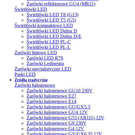
Żarówki reflektorowe GU4 (MR11)
Świetlówki LED
Świetlówki LED T8 (G13)
Świetlówki LED T5 (G5)
Świetlówki kompaktowe LED
Świetlówki LED Dulux D
Świetlówki LED Dulux D/E
Świetlówki LED PL-C
Świetlówki LED PL-L
Żarówki liniowe LED
Żarówki LED R7S
Żarówki Ledinestra
Żarówki specjalistyczne LED
Paski LED
Źródła tradycyjne
Żarówki halogenowe
Żarówki halogenowe GU10 230V
Żarówki halogenowe E27
Żarówki halogenowe E14
Żarówki halogenowe GU/GX5.3
Żarówki halogenowe GU4 12V
Żarówki halogenowe G53 (AR111) 12V
Żarówki halogenowe G9 230V
Żarówki halogenowe G4 12V
Żarówki halogenowe GY/GX6.35 12V