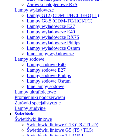
Żarówki halogenowe R7S
Lampy wyładowcze
Lampy G12 (CDM-T/HCI-T/HQI-T)
Lampy G8.5 (CDM-TC/HCI-TC)
Lampy wyładowcze E27
Lampy wyładowcze E40
Lampy wyładowcze RX7S
Lampy wyładowcze Philips
Lampy wyładowcze Osram
Inne lampy wyładowcze
Lampy sodowe
Lampy sodowe E40
Lampy sodowe E27
Lampy sodowe Philips
Lampy sodowe Osram
Inne lampy sodowe
Lampy ultrafioletowe
Promienniki podczerwieni
Żarówki specjalistyczne
Lampy studyjne
Świetlówki
Świetlówki liniowe
Świetlówki liniowe G13 (T8 / TL-D)
Świetlówki liniowe G5 (T5 / TL5)
Świetlówki liniowe TL MINI