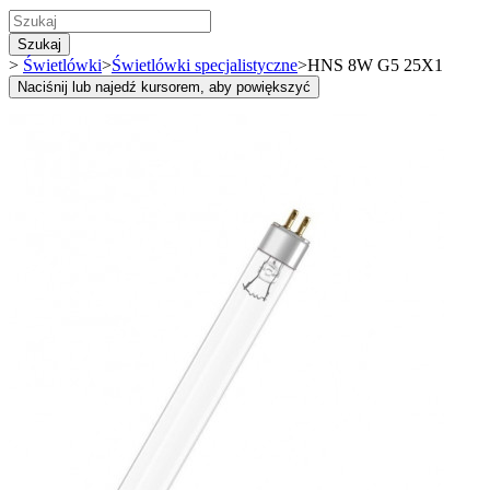
Szukaj
>
Świetlówki
>
Świetlówki specjalistyczne
>
HNS 8W G5 25X1
Naciśnij lub najedź kursorem, aby powiększyć