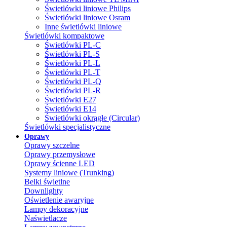
Świetlówki liniowe Philips
Świetlówki liniowe Osram
Inne świetlówki liniowe
Świetlówki kompaktowe
Świetlówki PL-C
Świetlówki PL-S
Świetlówki PL-L
Świetlówki PL-T
Świetlówki PL-Q
Świetlówki PL-R
Świetlówki E27
Świetlówki E14
Świetlówki okrągłe (Circular)
Świetlówki specjalistyczne
Oprawy
Oprawy szczelne
Oprawy przemysłowe
Oprawy ścienne LED
Systemy liniowe (Trunking)
Belki świetlne
Downlighty
Oświetlenie awaryjne
Lampy dekoracyjne
Naświetlacze