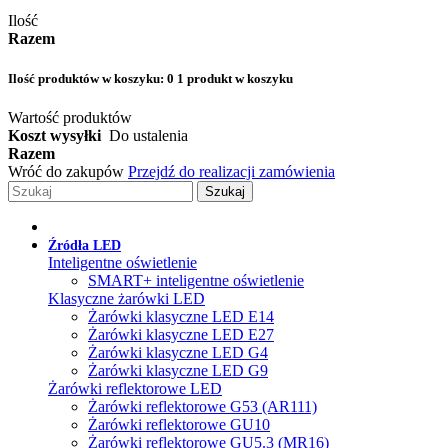
Ilość
Razem
Ilość produktów w koszyku:
0
1 produkt w koszyku
Wartość produktów
Koszt wysyłki
Do ustalenia
Razem
Wróć do zakupów
Przejdź do realizacji zamówienia
Szukaj
Źródła LED
Inteligentne oświetlenie
SMART+ inteligentne oświetlenie
Klasyczne żarówki LED
Żarówki klasyczne LED E14
Żarówki klasyczne LED E27
Żarówki klasyczne LED G4
Żarówki klasyczne LED G9
Żarówki reflektorowe LED
Żarówki reflektorowe G53 (AR111)
Żarówki reflektorowe GU10
Żarówki reflektorowe GU5.3 (MR16)