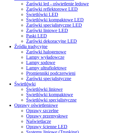
Żarówki led - oświetlenie ledowe
Żarówki reflektorowe LED
Świetlówki LED
Świetlówki kompaktowe LED
Żarówki specjalistyczne LED
Żarówki liniowe LED
Paski LED
Żarówki dekoracyjne LED
Źródła tradycyjne
Żarówki halogenowe
Lampy wyładowcze
Lampy sodowe
Lampy ultrafioletowe
Promienniki podczerwieni
Żarówki specjalistyczne
Świetlówki
Świetlówki liniowe
Świetlówki kompaktowe
Świetlówki specjalistyczne
Oprawy oświetleniowe
Oprawy szczelne
Oprawy przemysłowe
Naświetlacze
Oprawy ścienne LED
Systemy liniowe (Trunking)