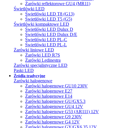
Żarówki reflektorowe GU4 (MR11)
Świetlówki LED
Świetlówki LED T8 (G13)
Świetlówki LED T5 (G5)
Świetlówki kompaktowe LED
Świetlówki LED Dulux D
Świetlówki LED Dulux D/E
Świetlówki LED PL-C
Świetlówki LED PL-L
Żarówki liniowe LED
Żarówki LED R7S
Żarówki Ledinestra
Żarówki specjalistyczne LED
Paski LED
Źródła tradycyjne
Żarówki halogenowe
Żarówki halogenowe GU10 230V
Żarówki halogenowe E27
Żarówki halogenowe E14
Żarówki halogenowe GU/GX5.3
Żarówki halogenowe GU4 12V
Żarówki halogenowe G53 (AR111) 12V
Żarówki halogenowe G9 230V
Żarówki halogenowe G4 12V
Żarówki halogenowe GY/GX6.35 12V