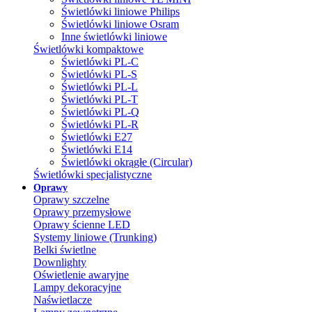
Świetlówki liniowe Philips
Świetlówki liniowe Osram
Inne świetlówki liniowe
Świetlówki kompaktowe
Świetlówki PL-C
Świetlówki PL-S
Świetlówki PL-L
Świetlówki PL-T
Świetlówki PL-Q
Świetlówki PL-R
Świetlówki E27
Świetlówki E14
Świetlówki okrągłe (Circular)
Świetlówki specjalistyczne
Oprawy
Oprawy szczelne
Oprawy przemysłowe
Oprawy ścienne LED
Systemy liniowe (Trunking)
Belki świetlne
Downlighty
Oświetlenie awaryjne
Lampy dekoracyjne
Naświetlacze