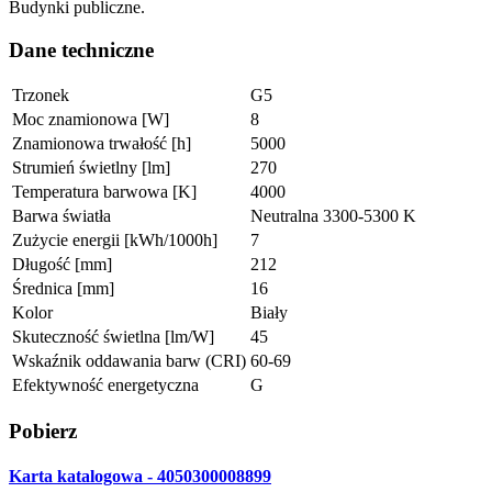
Budynki publiczne.
Dane techniczne
Trzonek
G5
Moc znamionowa [W]
8
Znamionowa trwałość [h]
5000
Strumień świetlny [lm]
270
Temperatura barwowa [K]
4000
Barwa światła
Neutralna 3300-5300 K
Zużycie energii [kWh/1000h]
7
Długość [mm]
212
Średnica [mm]
16
Kolor
Biały
Skuteczność świetlna [lm/W]
45
Wskaźnik oddawania barw (CRI)
60-69
Efektywność energetyczna
G
Pobierz
Karta katalogowa - 4050300008899