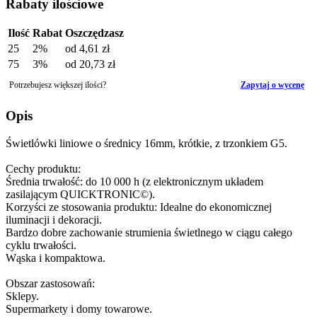
Rabaty ilościowe
Ilość
Rabat
Oszczędzasz
25
2%
od
4,61 zł
75
3%
od
20,73 zł
Potrzebujesz większej ilości?
Zapytaj o wycenę
Opis
Świetlówki liniowe o średnicy 16mm, krótkie, z trzonkiem G5.
Cechy produktu:
Średnia trwałość: do 10 000 h (z elektronicznym układem
zasilającym QUICKTRONIC©).
Korzyści ze stosowania produktu: Idealne do ekonomicznej
iluminacji i dekoracji.
Bardzo dobre zachowanie strumienia świetlnego w ciągu całego
cyklu trwałości.
Wąska i kompaktowa.
Obszar zastosowań:
Sklepy.
Supermarkety i domy towarowe.