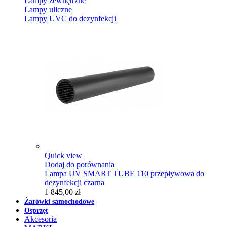
Lampy zewnętrzne
Lampy uliczne
Lampy UVC do dezynfekcji
Quick view
Dodaj do porównania
Lampa UV SMART TUBE 110 przepływowa do
dezynfekcji czarna
1 845,00 zł
Żarówki samochodowe
Osprzęt
Akcesoria