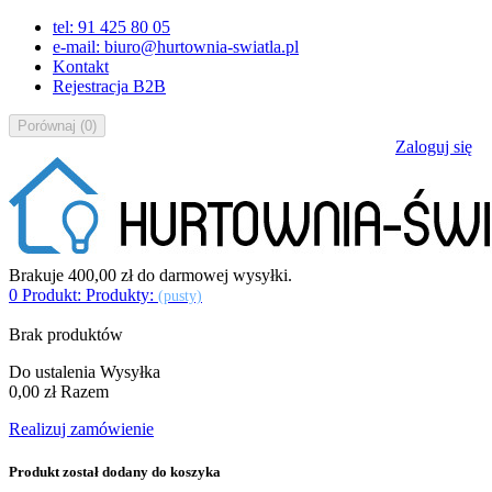
tel: 91 425 80 05
e-mail: biuro@hurtownia-swiatla.pl
Kontakt
Rejestracja B2B
Porównaj
(
0
)
Zaloguj się
Brakuje
400,00 zł
do darmowej wysyłki.
0
Produkt:
Produkty:
(pusty)
Brak produktów
Do ustalenia
Wysyłka
0,00 zł
Razem
Realizuj zamówienie
Produkt został dodany do koszyka