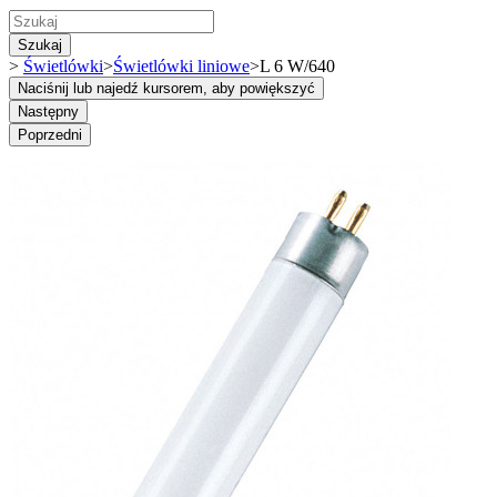
Szukaj
>
Świetlówki
>
Świetlówki liniowe
>
L 6 W/640
Naciśnij lub najedź kursorem, aby powiększyć
Następny
Poprzedni