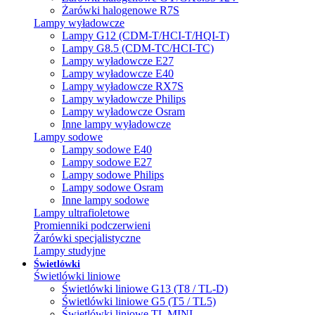
Żarówki halogenowe R7S
Lampy wyładowcze
Lampy G12 (CDM-T/HCI-T/HQI-T)
Lampy G8.5 (CDM-TC/HCI-TC)
Lampy wyładowcze E27
Lampy wyładowcze E40
Lampy wyładowcze RX7S
Lampy wyładowcze Philips
Lampy wyładowcze Osram
Inne lampy wyładowcze
Lampy sodowe
Lampy sodowe E40
Lampy sodowe E27
Lampy sodowe Philips
Lampy sodowe Osram
Inne lampy sodowe
Lampy ultrafioletowe
Promienniki podczerwieni
Żarówki specjalistyczne
Lampy studyjne
Świetlówki
Świetlówki liniowe
Świetlówki liniowe G13 (T8 / TL-D)
Świetlówki liniowe G5 (T5 / TL5)
Świetlówki liniowe TL MINI