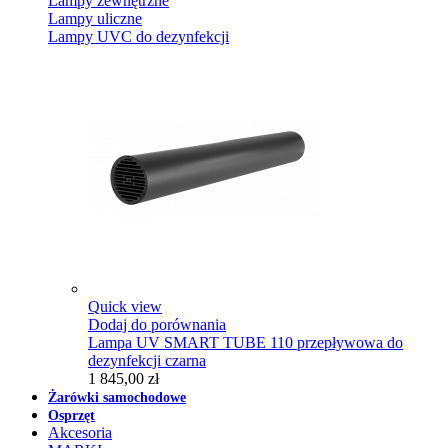
Lampy zewnętrzne
Lampy uliczne
Lampy UVC do dezynfekcji
Quick view
Dodaj do porównania
Lampa UV SMART TUBE 110 przepływowa do
dezynfekcji czarna
1 845,00 zł
Żarówki samochodowe
Osprzęt
Akcesoria