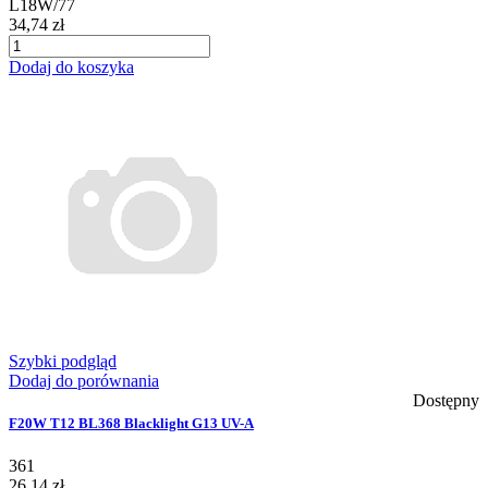
L18W/77
34,74 zł
Dodaj do koszyka
Szybki podgląd
Dodaj do porównania
Dostępny
F20W T12 BL368 Blacklight G13 UV-A
361
26,14 zł