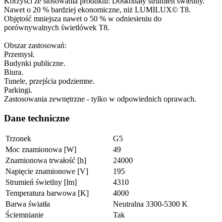
Korzyści ze stosowania produktu: Doskonały strumień świetlny.
Nawet o 20 % bardziej ekonomiczne, niż LUMILUX© T8.
Objętość mniejsza nawet o 50 % w odniesieniu do
porównywalnych świetlówek T8.
Obszar zastosowań:
Przemysł.
Budynki publiczne.
Biura.
Tunele, przejścia podziemne.
Parkingi.
Zastosowania zewnętrzne - tylko w odpowiednich oprawach.
Dane techniczne
Trzonek
G5
Moc znamionowa [W]
49
Znamionowa trwałość [h]
24000
Napięcie znamionowe [V]
195
Strumień świetlny [lm]
4310
Temperatura barwowa [K]
4000
Barwa światła
Neutralna 3300-5300 K
Ściemnianie
Tak