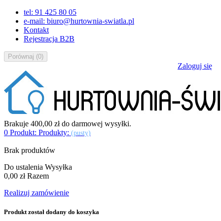
tel: 91 425 80 05
e-mail: biuro@hurtownia-swiatla.pl
Kontakt
Rejestracja B2B
Porównaj
(
0
)
Zaloguj się
Brakuje
400,00 zł
do darmowej wysyłki.
0
Produkt:
Produkty:
(pusty)
Brak produktów
Do ustalenia
Wysyłka
0,00 zł
Razem
Realizuj zamówienie
Produkt został dodany do koszyka