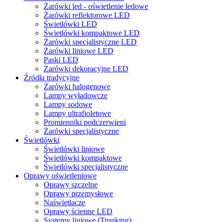
Żarówki led - oświetlenie ledowe
Żarówki reflektorowe LED
Świetlówki LED
Świetlówki kompaktowe LED
Żarówki specjalistyczne LED
Żarówki liniowe LED
Paski LED
Żarówki dekoracyjne LED
Źródła tradycyjne
Żarówki halogenowe
Lampy wyładowcze
Lampy sodowe
Lampy ultrafioletowe
Promienniki podczerwieni
Żarówki specjalistyczne
Świetlówki
Świetlówki liniowe
Świetlówki kompaktowe
Świetlówki specjalistyczne
Oprawy oświetleniowe
Oprawy szczelne
Oprawy przemysłowe
Naświetlacze
Oprawy ścienne LED
Systemy liniowe (Trunking)