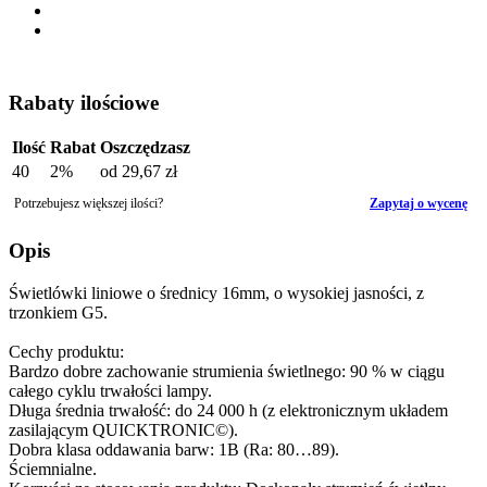
Rabaty ilościowe
Ilość
Rabat
Oszczędzasz
40
2%
od
29,67 zł
Potrzebujesz większej ilości?
Zapytaj o wycenę
Opis
Świetlówki liniowe o średnicy 16mm, o wysokiej jasności, z
trzonkiem G5.
Cechy produktu:
Bardzo dobre zachowanie strumienia świetlnego: 90 % w ciągu
całego cyklu trwałości lampy.
Długa średnia trwałość: do 24 000 h (z elektronicznym układem
zasilającym QUICKTRONIC©).
Dobra klasa oddawania barw: 1B (Ra: 80…89).
Ściemnialne.