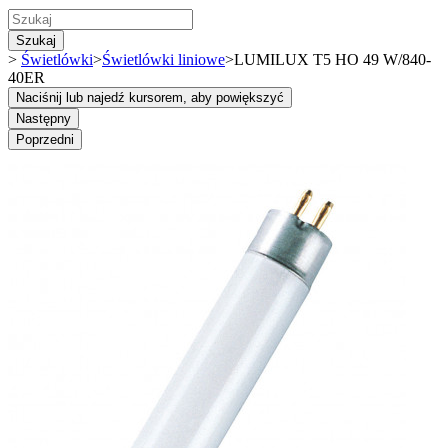
Szukaj
>
Świetlówki
>
Świetlówki liniowe
>
LUMILUX T5 HO 49 W/840-
40ER
Naciśnij lub najedź kursorem, aby powiększyć
Następny
Poprzedni