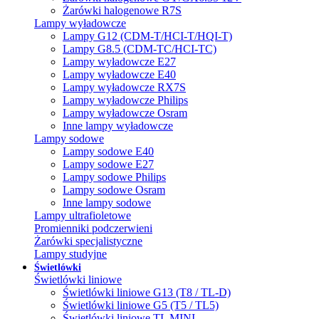
Żarówki halogenowe R7S
Lampy wyładowcze
Lampy G12 (CDM-T/HCI-T/HQI-T)
Lampy G8.5 (CDM-TC/HCI-TC)
Lampy wyładowcze E27
Lampy wyładowcze E40
Lampy wyładowcze RX7S
Lampy wyładowcze Philips
Lampy wyładowcze Osram
Inne lampy wyładowcze
Lampy sodowe
Lampy sodowe E40
Lampy sodowe E27
Lampy sodowe Philips
Lampy sodowe Osram
Inne lampy sodowe
Lampy ultrafioletowe
Promienniki podczerwieni
Żarówki specjalistyczne
Lampy studyjne
Świetlówki
Świetlówki liniowe
Świetlówki liniowe G13 (T8 / TL-D)
Świetlówki liniowe G5 (T5 / TL5)
Świetlówki liniowe TL MINI