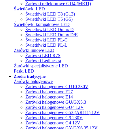
Żarówki reflektorowe GU4 (MR11)
Świetlówki LED
Świetlówki LED T8 (G13)
Świetlówki LED T5 (G5)
Świetlówki kompaktowe LED
Świetlówki LED Dulux D
Świetlówki LED Dulux D/E
Świetlówki LED PL-C
Świetlówki LED PL-L
Żarówki liniowe LED
Żarówki LED R7S
Żarówki Ledinestra
Żarówki specjalistyczne LED
Paski LED
Źródła tradycyjne
Żarówki halogenowe
Żarówki halogenowe GU10 230V
Żarówki halogenowe E27
Żarówki halogenowe E14
Żarówki halogenowe GU/GX5.3
Żarówki halogenowe GU4 12V
Żarówki halogenowe G53 (AR111) 12V
Żarówki halogenowe G9 230V
Żarówki halogenowe G4 12V
Żarówki halogenowe GY/GX6.35 12V