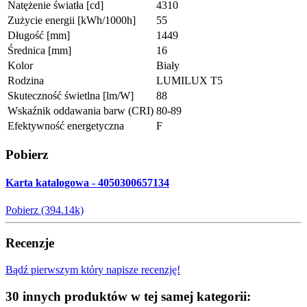
Natężenie światła [cd]
4310
Zużycie energii [kWh/1000h]
55
Długość [mm]
1449
Średnica [mm]
16
Kolor
Biały
Rodzina
LUMILUX T5
Skuteczność świetlna [lm/W]
88
Wskaźnik oddawania barw (CRI)
80-89
Efektywność energetyczna
F
Pobierz
Karta katalogowa - 4050300657134
Pobierz (394.14k)
Recenzje
Bądź pierwszym który napisze recenzję!
30 innych produktów w tej samej kategorii: