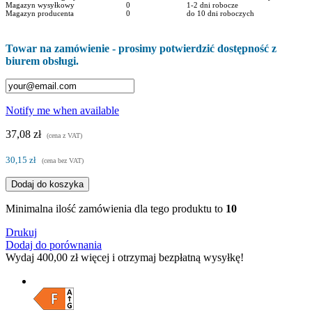
Magazyn wysyłkowy
0
1-2 dni robocze
Magazyn producenta
0
do 10 dni roboczych
Towar na zamówienie - prosimy potwierdzić dostępność z
biurem obsługi.
Notify me when available
37,08 zł
(cena z VAT)
30,15 zł
(cena bez VAT)
Dodaj do koszyka
Minimalna ilość zamówienia dla tego produktu to
10
Drukuj
Dodaj do porównania
Wydaj
400,00 zł
więcej i otrzymaj bezpłatną wysyłkę!