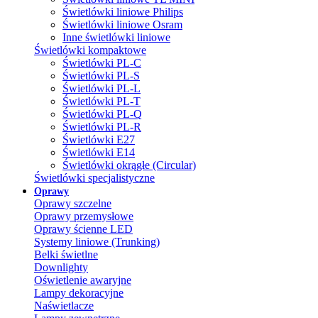
Świetlówki liniowe Philips
Świetlówki liniowe Osram
Inne świetlówki liniowe
Świetlówki kompaktowe
Świetlówki PL-C
Świetlówki PL-S
Świetlówki PL-L
Świetlówki PL-T
Świetlówki PL-Q
Świetlówki PL-R
Świetlówki E27
Świetlówki E14
Świetlówki okrągłe (Circular)
Świetlówki specjalistyczne
Oprawy
Oprawy szczelne
Oprawy przemysłowe
Oprawy ścienne LED
Systemy liniowe (Trunking)
Belki świetlne
Downlighty
Oświetlenie awaryjne
Lampy dekoracyjne
Naświetlacze